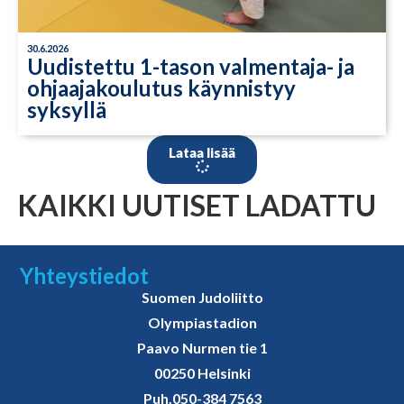
30.6.2026
Uudistettu 1-tason valmentaja- ja
ohjaajakoulutus käynnistyy
syksyllä
Lataa lisää
KAIKKI UUTISET LADATTU
Yhteystiedot
Suomen Judoliitto
Olympiastadion
Paavo Nurmen tie 1
00250 Helsinki
Puh.
050-384 7563