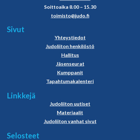
Soittoaika 8.00 – 15.30
toimisto@judo.fi
Sivut
Yhteystiedot
Judoliiton henkilöstö
Hallitus
Jäsenseurat
Kumppanit
Tapahtumakalenteri
Linkkejä
Judoliiton uutiset
Materiaalit
Judoliiton vanhat sivut
Selosteet