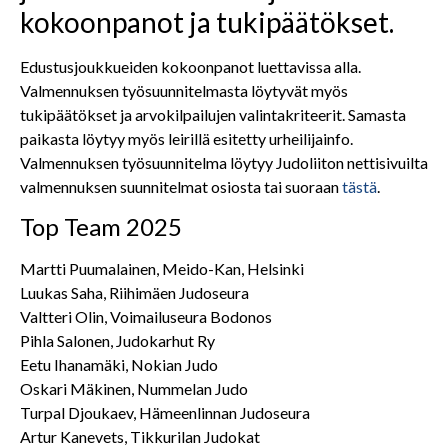
kokoonpanot ja tukipäätökset.
Edustusjoukkueiden kokoonpanot luettavissa alla.
Valmennuksen työsuunnitelmasta löytyvät myös
tukipäätökset ja arvokilpailujen valintakriteerit. Samasta
paikasta löytyy myös leirillä esitetty urheilijainfo.
Valmennuksen työsuunnitelma löytyy Judoliiton nettisivuilta
valmennuksen suunnitelmat osiosta tai suoraan
tästä
.
Top Team 2025
Martti Puumalainen, Meido-Kan, Helsinki
Luukas Saha, Riihimäen Judoseura
Valtteri Olin, Voimailuseura Bodonos
Pihla Salonen, Judokarhut Ry
Eetu Ihanamäki, Nokian Judo
Oskari Mäkinen, Nummelan Judo
Turpal Djoukaev, Hämeenlinnan Judoseura
Artur Kanevets, Tikkurilan Judokat