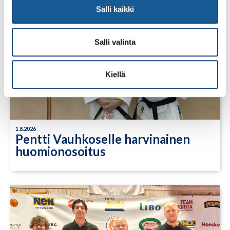
Salli kaikki
Salli valinta
Kiellä
1.8.2026
Pentti Vauhkoselle harvinainen
huomionosoitus