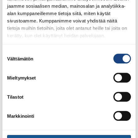
jaamme sosiaalisen median, mainosalan ja analytiikka-
alan kumppaneillemme tietoja siitä, miten käytät
sivustoamme. Kumppanimme voivat yhdistää näitä
tietoja muihin tietoihin, joita olet antanut heille tai joita on
kerätty, kun olet käyttänyt heidän palvelujaan.
28.7.2026
Uudet lisenssit ostettavissa
1.8.2026 alkaen
Suostumuksen
Välttämätön
valinta
Voit 1.8.2026 lähtien ostaa Judoliiton lisenssin kaudelle
1.8.2026 – 31.7.2027 Suomisportissa. Uuden kauden
lisenssit eivät siis [...]
Mieltymykset
Tilastot
LUE LISÄÄ
Markkinointi