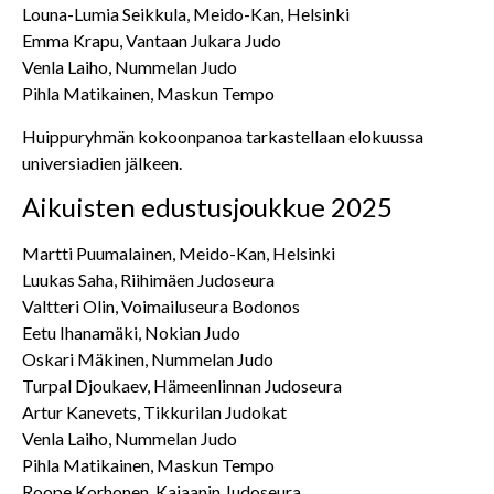
Louna-Lumia Seikkula, Meido-Kan, Helsinki
Emma Krapu, Vantaan Jukara Judo
Venla Laiho, Nummelan Judo
Pihla Matikainen, Maskun Tempo
Huippuryhmän kokoonpanoa tarkastellaan elokuussa
universiadien jälkeen.
Aikuisten edustusjoukkue 2025
Martti Puumalainen, Meido-Kan, Helsinki
Luukas Saha, Riihimäen Judoseura
Valtteri Olin, Voimailuseura Bodonos
Eetu Ihanamäki, Nokian Judo
Oskari Mäkinen, Nummelan Judo
Turpal Djoukaev, Hämeenlinnan Judoseura
Artur Kanevets, Tikkurilan Judokat
Venla Laiho, Nummelan Judo
Pihla Matikainen, Maskun Tempo
Roope Korhonen, Kajaanin Judoseura