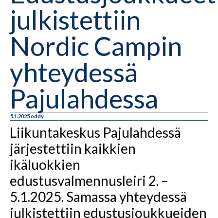
julkistettiin
Nordic Campin
yhteydessä
Pajulahdessa
5.1.2025
oddy
Liikuntakeskus Pajulahdessä
järjestettiin kaikkien
ikäluokkien
edustusvalmennusleiri 2. –
5.1.2025. Samassa yhteydessä
julkistettiin edustusjoukkueiden