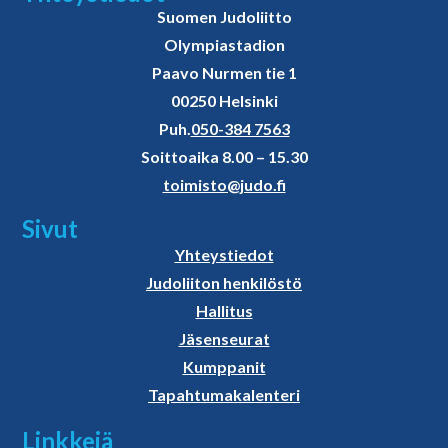
Suomen Judoliitto
Olympiastadion
Paavo Nurmen tie 1
00250 Helsinki
Puh.
050-384 7563
Soittoaika 8.00 – 15.30
toimisto@judo.fi
Sivut
Yhteystiedot
Judoliiton henkilöstö
Hallitus
Jäsenseurat
Kumppanit
Tapahtumakalenteri
Linkkejä