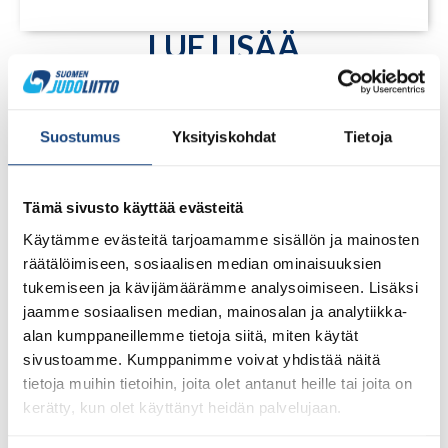
LUE LISÄÄ
Suostumus
Yksityiskohdat
Tietoja
Tämä sivusto käyttää evästeitä
Käytämme evästeitä tarjoamamme sisällön ja mainosten
räätälöimiseen, sosiaalisen median ominaisuuksien
tukemiseen ja kävijämäärämme analysoimiseen. Lisäksi
jaamme sosiaalisen median, mainosalan ja analytiikka-
alan kumppaneillemme tietoja siitä, miten käytät
sivustoamme. Kumppanimme voivat yhdistää näitä
tietoja muihin tietoihin, joita olet antanut heille tai joita on
1.8.2026
Pentti Vauhkoselle harvinainen
kerätty, kun olet käyttänyt heidän palvelujaan.
huomionosoitus