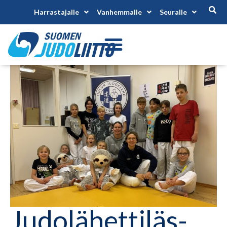
Harrastajalle
Vanhemmalle
Seuralle
Judolähettiläs-