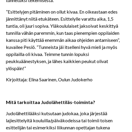
tunnetuksi tekemisestä.
”Esittelyjen pitäminen on ollut kivaa. En oikeastaan edes
jännittänyt niitä etukäteen. Esittelylle varattu aika, 1,5
tuntia, oli juuri sopiva. Yläkoululaiset jaksoivat keskittyä
tunnilla vähän paremmin, kun taas pienempien oppilaiden
kanssa piti käyttää enemmän aikaa ohjeiden antamiseen”,
kuvailee Pesiö. ”Tunneista jäi itselleni hyvä mieli ja myös
oppilailla oli kivaa. Teimme tunnin lopuksi
peukkuäänestyksen, ja lähes kaikkien peukut olivat
ylöspäin!”
Kirjoittaja: Elina Saarinen, Oulun Judokerho
Mitä tarkoittaa Judolähettiläs-toiminta?
Judolähettilääksi kutsutaan judokaa, joka järjestää
lajiesittelyitä kouluilla/päiväkodeissa tai toimii toisen
esittelijän tai esimerkiksi liikunnan opettajan tukena