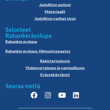
Judoliiton uutiset
Materiaalit
Judoliiton vanhat sivut
Selosteet
Rahankeräyslupa
Rahankerayslupa
Rahankerayslupa: tilimuutospaatos
Rekisteriseloste
Yhdenvertaisuus ja vastuullisuus
Evästekäytäntö
Seuraa meitä