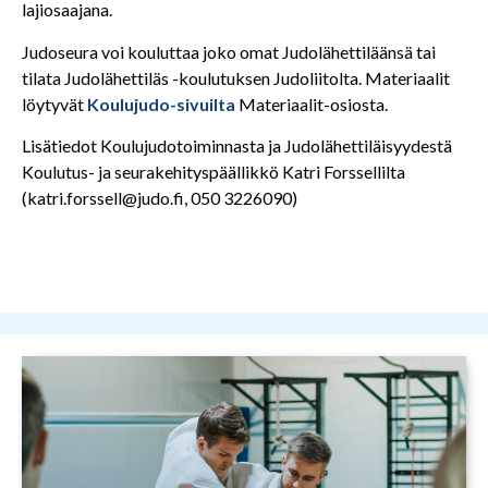
lajiosaajana.
Judoseura voi kouluttaa joko omat Judolähettiläänsä tai
tilata Judolähettiläs -koulutuksen Judoliitolta. Materiaalit
löytyvät
Koulujudo-sivuilta
Materiaalit-osiosta.
Lisätiedot Koulujudotoiminnasta ja Judolähettiläisyydestä
Koulutus- ja seurakehityspäällikkö Katri Forssellilta
(katri.forssell@judo.fi, 050 3226090)