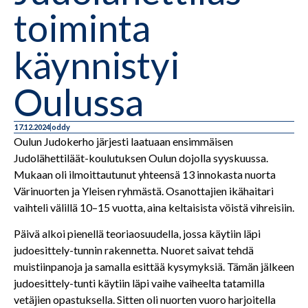
toiminta
käynnistyi
Oulussa
17.12.2024
oddy
Oulun Judokerho järjesti laatuaan ensimmäisen
Judolähettiläät-koulutuksen Oulun dojolla syyskuussa.
Mukaan oli ilmoittautunut yhteensä 13 innokasta nuorta
Värinuorten ja Yleisen ryhmästä. Osanottajien ikähaitari
vaihteli välillä 10–15 vuotta, aina keltaisista vöistä vihreisiin.
Päivä alkoi pienellä teoriaosuudella, jossa käytiin läpi
judoesittely-tunnin rakennetta. Nuoret saivat tehdä
muistiinpanoja ja samalla esittää kysymyksiä. Tämän jälkeen
judoesittely-tunti käytiin läpi vaihe vaiheelta tatamilla
vetäjien opastuksella. Sitten oli nuorten vuoro harjoitella