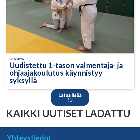
30.6.2026
Uudistettu 1-tason valmentaja- ja
ohjaajakoulutus käynnistyy
syksyllä
Lataa lisää
KAIKKI UUTISET LADATTU
Yhteystiedot