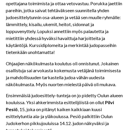
opettajana toimimista ja ottaa vetovastuu. Porukka jaettiin
pareihin, jotka saivat tehtäväkseen suunnitella yhden
judoesittelytunnin osa-alueen ja vetää sen muulle ryhmälle:
lämmittely, kisailu, ukemit, heitot, sidonnat ja
loppuvenyttely. Lopuksi annettiin myös palautetta ja
mietittiin yhdessä hyväksi havaittuja harjoitteita ja
käytäntöjä. Kurssidiplomeita ja merkintää judopasseihin
tietenkään unohtamatta!
Ohjaajien näkökulmasta koulutus oli onnistunut. Jokainen
osallistuja sai arvokasta kokemusta vetäjänä toimimisesta
ja mahdollisuuden tarkastella judoa vähän uudesta
näkökulmasta. Myös nuorten mielestä päivä oli mukava.
Ensimmäisiä judoesittely-tunteja on jo pidetty Oulun alueen
kouluissa. Yksi ahkerimmista esittelijöistä on ollut
Pilvi
Pesiö
, 15, joka on pitänyt kaiken kaikkiaan kuusi
esittelytuntia ala-ja yläkoulussa. Pesiö palkittiin Oulun
Judokerhon pikkujouluissa 14.12. judon näkyväksi ja