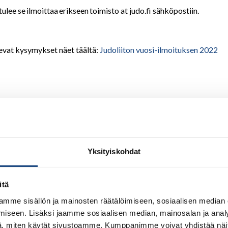
ulee se ilmoittaa erikseen toimisto at judo.fi sähköpostiin.
evat kysymykset näet täältä:
Judoliiton vuosi-ilmoituksen 2022
Yksityiskohdat
itä
mme sisällön ja mainosten räätälöimiseen, sosiaalisen median
iseen. Lisäksi jaamme sosiaalisen median, mainosalan ja analy
, miten käytät sivustoamme. Kumppanimme voivat yhdistää näitä t