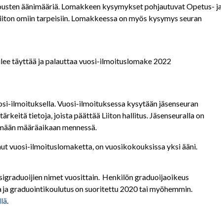
kousten äänimääriä. Lomakkeen kysymykset pohjautuvat Opetus- j
oliiton omiin tarpeisiin. Lomakkeessa on myös kysymys seuran
tulee täyttää ja palauttaa vuosi-ilmoituslomake 2022
uosi-ilmoituksella. Vuosi-ilmoituksessa kysytään jäsenseuran
keitä tietoja, joista päättää Liiton hallitus. Jäsenseuralla on
ttämään määräaikaan mennessä.
nut vuosi-ilmoituslomaketta, on vuosikokouksissa yksi ääni.
igraduoijien nimet vuosittain. Henkilön graduoijaoikeus
a ja graduointikoulutus on suoritettu 2020 tai myöhemmin.
llä
.