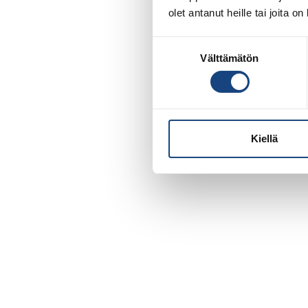
olet antanut heille tai joita o
Suostumuksen
Välttämätön
valinta
Kiellä