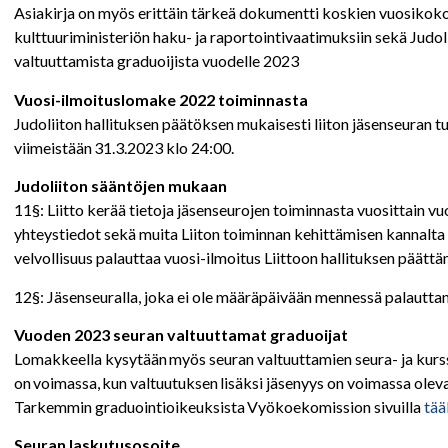
Asiakirja on myös erittäin tärkeä dokumentti koskien vuosiko
kulttuuriministeriön haku- ja raportointivaatimuksiin sekä Jud
valtuuttamista graduoijista vuodelle 2023
Vuosi-ilmoituslomake 2022 toiminnasta
Judoliiton hallituksen päätöksen mukaisesti liiton jäsenseuran 
viimeistään 31.3.2023 klo 24:00.
Judoliiton sääntöjen mukaan
11§: Liitto kerää tietoja jäsenseurojen toiminnasta vuosittain v
yhteystiedot sekä muita Liiton toiminnan kehittämisen kannalta tär
velvollisuus palauttaa vuosi-ilmoitus Liittoon hallituksen pää
12§: Jäsenseuralla, joka ei ole määräpäivään mennessä palautta
Vuoden 2023 seuran valtuuttamat graduoijat
Lomakkeella kysytään myös seuran valtuuttamien seura- ja kurss
on voimassa, kun valtuutuksen lisäksi jäsenyys on voimassa olev
Tarkemmin graduointioikeuksista Vyökoekomission sivuilla
tää
Seuran laskutusosoite