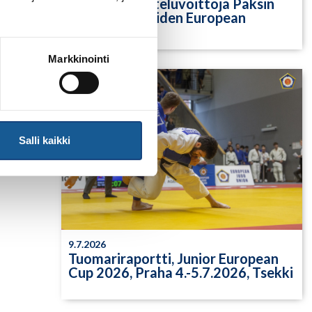
Yksittäisiä otteluvoittoja Paksin
alle 21-vuotiaiden European
Cupista
Markkinointi
Salli kaikki
9.7.2026
Tuomariraportti, Junior European
Cup 2026, Praha 4.-5.7.2026, Tsekki