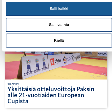
Lindesberg, Ruotsi
Salli kaikki
Salli valinta
Kiellä
13.7.2026
Yksittäisiä otteluvoittoja Paksin
alle 21-vuotiaiden European
Cupista