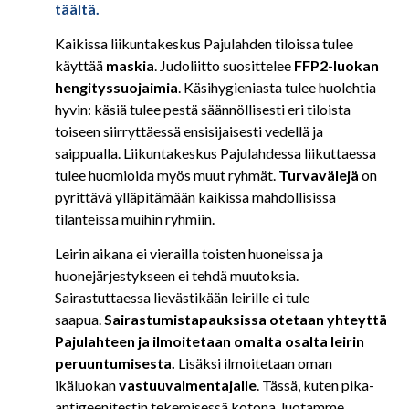
täältä.
Kaikissa liikuntakeskus Pajulahden tiloissa tulee
käyttää
maskia
. Judoliitto suosittelee
FFP2-luokan
hengityssuojaimia
. Käsihygieniasta tulee huolehtia
hyvin: käsiä tulee pestä säännöllisesti eri tiloista
toiseen siirryttäessä ensisijaisesti vedellä ja
saippualla. Liikuntakeskus Pajulahdessa liikuttaessa
tulee huomioida myös muut ryhmät.
Turvavälejä
on
pyrittävä ylläpitämään kaikissa mahdollisissa
tilanteissa muihin ryhmiin.
Leirin aikana ei vierailla toisten huoneissa ja
huonejärjestykseen ei tehdä muutoksia.
Sairastuttaessa lievästikään leirille ei tule
saapua.
Sairastumistapauksissa otetaan yhteyttä
Pajulahteen ja ilmoitetaan omalta osalta leirin
peruuntumisesta.
Lisäksi ilmoitetaan oman
ikäluokan
vastuuvalmentajalle
. Tässä, kuten pika-
antigeenitestin tekemisessä kotona, luotamme