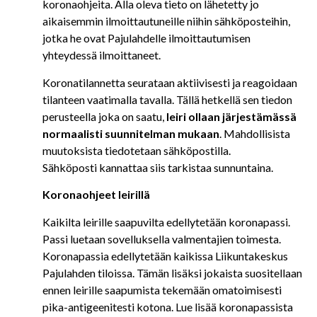
koronaohjeita. Alla oleva tieto on lähetetty jo
aikaisemmin ilmoittautuneille niihin sähköposteihin,
jotka he ovat Pajulahdelle ilmoittautumisen
yhteydessä ilmoittaneet.
Koronatilannetta seurataan aktiivisesti ja reagoidaan
tilanteen vaatimalla tavalla. Tällä hetkellä sen tiedon
perusteella joka on saatu,
leiri ollaan järjestämässä
normaalisti suunnitelman mukaan
. Mahdollisista
muutoksista tiedotetaan sähköpostilla.
Sähköposti kannattaa siis tarkistaa sunnuntaina.
Koronaohjeet leirillä
Kaikilta leirille saapuvilta edellytetään koronapassi.
Passi luetaan sovelluksella valmentajien toimesta.
Koronapassia edellytetään kaikissa Liikuntakeskus
Pajulahden tiloissa. Tämän lisäksi jokaista suositellaan
ennen leirille saapumista tekemään omatoimisesti
pika-antigeenitesti kotona. Lue lisää koronapassista