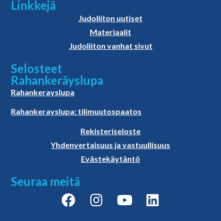
Linkkejä
Judoliiton uutiset
Materiaalit
Judoliiton vanhat sivut
Selosteet
Rahankeräyslupa
Rahankerayslupa
Rahankerayslupa: tilimuutospaatos
Rekisteriseloste
Yhdenvertaisuus ja vastuullisuus
Evästekäytäntö
Seuraa meitä