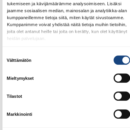
huomionosoitus
tukemiseen ja kävijämäärämme analysoimiseen. Lisäksi
jaamme sosiaalisen median, mainosalan ja analytiikka-alan
kumppaneillemme tietoja siitä, miten käytät sivustoamme.
Kumppanimme voivat yhdistää näitä tietoja muihin tietoihin,
joita olet antanut heille tai joita on kerätty, kun olet käyttänyt
heidän palvelujaan.
Suostumuksen
Välttämätön
valinta
Mieltymykset
Tilastot
23.7.2026
Markkinointi
Tuomariraportti Swedish A-Judo/VI
Open 2026, 14.-17.5.2026,