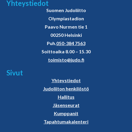
Yhteystiedot
Suomen Judoliitto
Olympiastadion
Paavo Nurmen tie 1
00250 Helsinki
Puh.
050-384 7563
Soittoaika 8.00 – 15.30
toimisto@judo.fi
Sivut
Yhteystiedot
Judoliiton henkilöstö
Hallitus
Jäsenseurat
Kumppanit
Tapahtumakalenteri