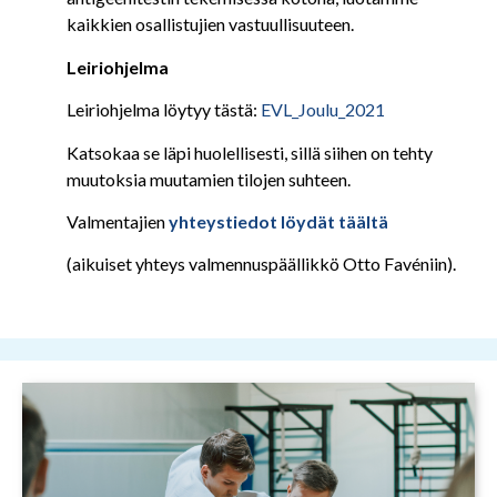
kaikkien osallistujien vastuullisuuteen.
Leiriohjelma
Leiriohjelma löytyy tästä:
EVL_Joulu_2021
Katsokaa se läpi huolellisesti, sillä siihen on tehty
muutoksia muutamien tilojen suhteen.
Valmentajien
yhteystiedot löydät täältä
(aikuiset yhteys valmennuspäällikkö Otto Favéniin).