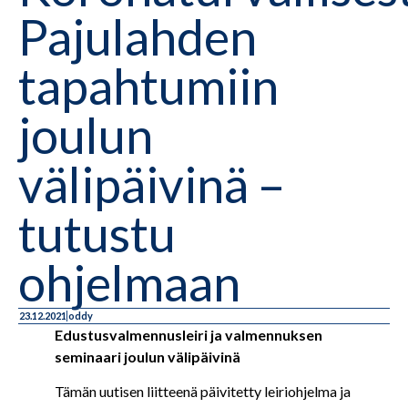
Pajulahden
tapahtumiin
joulun
välipäivinä –
tutustu
ohjelmaan
23.12.2021
oddy
Edustusvalmennusleiri ja valmennuksen
seminaari joulun välipäivinä
Tämän uutisen liitteenä päivitetty leiriohjelma ja