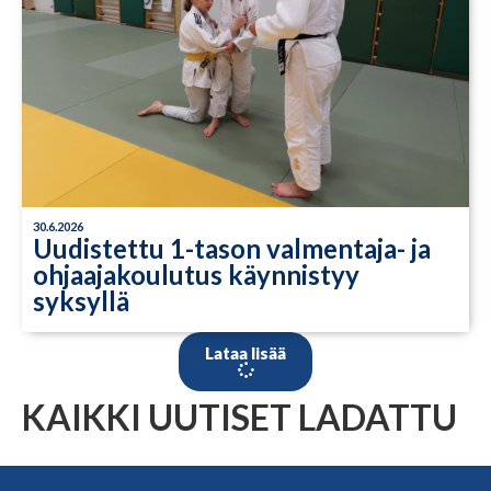
30.6.2026
Uudistettu 1-tason valmentaja- ja
ohjaajakoulutus käynnistyy
syksyllä
Lataa lisää
KAIKKI UUTISET LADATTU