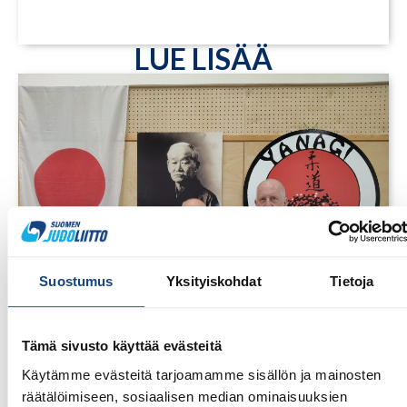
LUE LISÄÄ
Suostumus
Yksityiskohdat
Tietoja
Tämä sivusto käyttää evästeitä
1.8.2026
Käytämme evästeitä tarjoamamme sisällön ja mainosten
Pentti Vauhkoselle harvinainen
räätälöimiseen, sosiaalisen median ominaisuuksien