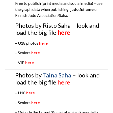
Free to publish (print media and social media) – use
the graph data when publishing:
judo.fi/name
or
Finnish Judo Association/Saha.
Photos by Risto Saha – look and
load the big file
here
– U18 photos
here
– Seniors
here
– VIP
here
Photos by
Taina Saha
– look and
load the big file
here
– U18
here
– Seniors
here
– Outside the tatami/Kuvia tatamin ulkopuolelta