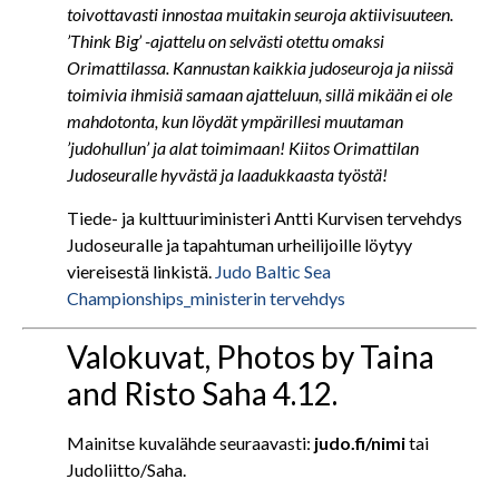
toivottavasti innostaa muitakin seuroja aktiivisuuteen.
’Think Big’ -ajattelu on selvästi otettu omaksi
Orimattilassa. Kannustan kaikkia judoseuroja ja niissä
toimivia ihmisiä samaan ajatteluun, sillä mikään ei ole
mahdotonta, kun löydät ympärillesi muutaman
’judohullun’ ja alat toimimaan! Kiitos Orimattilan
Judoseuralle hyvästä ja laadukkaasta työstä!
Tiede- ja kulttuuriministeri Antti Kurvisen tervehdys
Judoseuralle ja tapahtuman urheilijoille löytyy
viereisestä linkistä.
Judo Baltic Sea
Championships_ministerin tervehdys
Valokuvat, Photos by Taina
and Risto Saha 4.12.
Mainitse kuvalähde seuraavasti:
judo.fi/nimi
tai
Judoliitto/Saha.