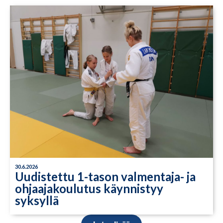
30.6.2026
Uudistettu 1-tason valmentaja- ja
ohjaajakoulutus käynnistyy
syksyllä