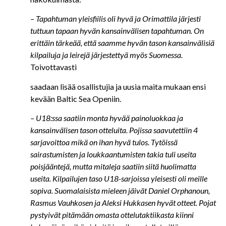
– Tapahtuman yleisfiilis oli hyvä ja Orimattila järjesti
tuttuun tapaan hyvän kansainvälisen tapahtuman. On
erittäin tärkeää, että saamme hyvän tason kansainvälisiä
kilpailuja ja leirejä järjestettyä myös Suomessa.
Toivottavasti
saadaan lisää osallistujia ja uusia maita mukaan ensi
kevään Baltic Sea Openiin.
– U18:ssa saatiin monta hyvää painoluokkaa ja
kansainvälisen tason otteluita. Pojissa saavutettiin 4
sarjavoittoa mikä on ihan hyvä tulos. Tytöissä
sairastumisten ja loukkaantumisten takia tuli useita
poisjääntejä, mutta mitaleja saatiin siitä huolimatta
useita. Kilpailujen taso U18-sarjoissa yleisesti oli meille
sopiva. Suomalaisista mieleen jäivät Daniel Orphanoun,
Rasmus Vauhkosen ja Aleksi Hukkasen hyvät otteet. Pojat
pystyivät pitämään omasta ottelutaktiikasta kiinni