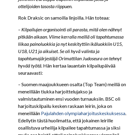
ottelijoiden tasosta riippuen.
Rok Draksic on samoilla linjoilla. Hän toteaa:
–
Kilpailujen organisointi oli parasta, mitä olen nähnyt
pitkään aikaan. Viime kerralla meillä oli tapahtumassa
liikaa painoluokkia ja nyt keskityttiin ikäluokkiin U15,
U18, U21 ja aikuiset. Se oli hyvä valinta ja
tapahtumajärjestäjä Orimattilan Judoseura on tehnyt
hyvää työtä.
Hän kertaa lauantain kilpailupäivää
seuraavasti:
– Suomen maajoukkueen osalta (Top Team) meillä on
meneillään tiukka harjoittelujakso ja
valmistautuminen ensi vuoden turnauksiin. BSC oli
harjoituskilpailu kesken raskaan leirin, joka on
meneillään
Pajulahden olympiaharjoituskeskuksessa
.
Edellytin tästä huolimatta, että jokainen leirille
osallistuva urheilija kilpailee tapahtumassa ja siksi
myös osa heistä otteli painoluokkaansa ylempänä.