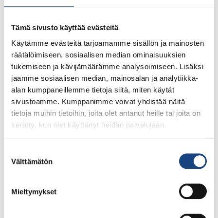
preview here). Head coach of the Finnish Judo
Federation,
Rok Draksic
,
was happy after the
Tämä sivusto käyttää evästeitä
competition:
Käytämme evästeitä tarjoamamme sisällön ja mainosten
– I’m very happy that we have managed to organize such
räätälöimiseen, sosiaalisen median ominaisuuksien
a big event in Finland, especially during these demanding
tukemiseen ja kävijämäärämme analysoimiseen. Lisäksi
times. I am surprised and glad about the high level of
jaamme sosiaalisen median, mainosalan ja analytiikka-
participants in the event. Everybody in the event got some
alan kumppaneillemme tietoja siitä, miten käytät
good fights with judoka of international level.
sivustoamme. Kumppanimme voivat yhdistää näitä
tietoja muihin tietoihin, joita olet antanut heille tai joita on
Olympic level referee Veli-Matti Karinkanta
, who
kerätty, kun olet käyttänyt heidän palvelujaan.
represented Finland in the Tokyo Olympics agrees
with Draksic. He feels that the BSC is a good chance
Suostumuksen
for competitors and referees alike to get the feel for
Välttämätön
valinta
an international level event. Karinkanta is in action on
both days of the event along with many other
international level referees from Finland, the Nordics,
Mieltymykset
and Germany. The level of refereeing in the event is
high, and the referees have communicated actively