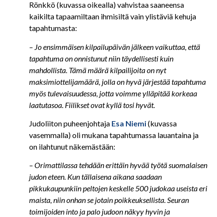
Rönkkö (kuvassa oikealla) vahvistaa saaneensa
kaikilta tapaamiltaan ihmisiltä vain ylistäviä kehuja
tapahtumasta:
– Jo ensimmäisen kilpailupäivän jälkeen vaikuttaa, että
tapahtuma on onnistunut niin täydellisesti kuin
mahdollista. Tämä määrä kilpailijoita on nyt
maksimiottelijamäärä, jolla on hyvä järjestää tapahtuma
myös tulevaisuudessa, jotta voimme ylläpitää korkeaa
laatutasoa. Fiilikset ovat kyllä tosi hyvät.
Judoliiton puheenjohtaja
Esa Niemi
(kuvassa
vasemmalla) oli mukana tapahtumassa lauantaina ja
on ilahtunut näkemästään:
– Orimattilassa tehdään erittäin hyvää työtä suomalaisen
judon eteen. Kun tällaisena aikana saadaan
pikkukaupunkiin peltojen keskelle 500 judokaa useista eri
maista, niin onhan se jotain poikkeuksellista. Seuran
toimijoiden into ja palo judoon näkyy hyvin ja