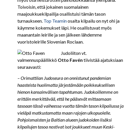
Toivoisin, että jokainen suomalainen
maajoukkuekilpailija osallistuisi tämän tason
turnaukseen.
Top Teamin
osalta kilpailu on nyt ohi ja
käymme kokemukset läpi. He osallistuvat myös
maanantain leirille ja sen jälkeen lähdemme
vuoristoleirille Slovenian Roclaan.
Judoliiton vt.
valmennuspäällikkö
Otto Favén
tiivistää ajatuksiaan
seuraavasti:
– Orimattilan Judoseura on onnistunut pandemian
haasteista huolimatta järjestämään poikkeuksellisen
hienon kansainvälisen tapahtuman. Judokoillemme on
erittäin merkittävää, että he pääsevät mittaamaan
tasoaan tässä vaiheessa vuotta tämän tason kilpailussa ja
vieläpä matkustamatta maan rajojen ulkopuolelle.
Pohjoismaisten ja Baltian alueen judokoiden lisäksi
kilpailujen tasoa nostivat isot joukkueet muun Keski-