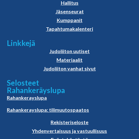
Hallitus
Jäsenseurat
Kumppanit
Tapahtumakalenteri
Linkkejä
Judoliiton uutiset
Materiaalit
Judoliiton vanhat sivut
Selosteet
Rahankeräyslupa
Rahankerayslupa
Rahankerayslupa: tilimuutospaatos
Rekisteriseloste
Yhdenvertaisuus ja vastuullisuus