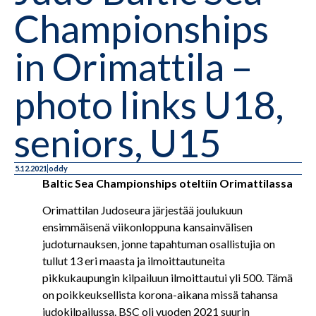
Championships
in Orimattila –
photo links U18,
seniors, U15
5.12.2021
oddy
Baltic Sea Championships oteltiin Orimattilassa
Orimattilan Judoseura järjestää joulukuun
ensimmäisenä viikonloppuna kansainvälisen
judoturnauksen, jonne tapahtuman osallistujia on
tullut 13 eri maasta ja ilmoittautuneita
pikkukaupungin kilpailuun ilmoittautui yli 500. Tämä
on poikkeuksellista korona-aikana missä tahansa
judokilpailussa. BSC oli vuoden 2021 suurin