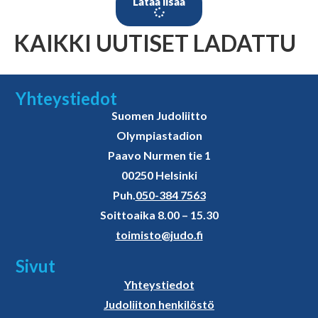
Lataa lisää
KAIKKI UUTISET LADATTU
Yhteystiedot
Suomen Judoliitto
Olympiastadion
Paavo Nurmen tie 1
00250 Helsinki
Puh.
050-384 7563
Soittoaika 8.00 – 15.30
toimisto@judo.fi
Sivut
Yhteystiedot
Judoliiton henkilöstö