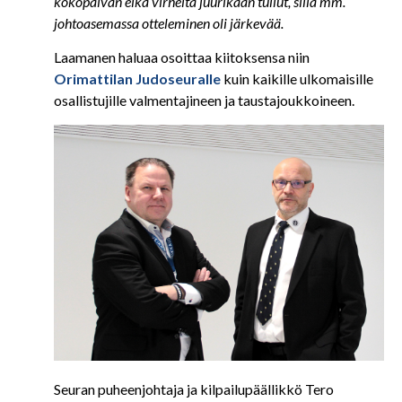
kokopäivän eikä virheitä juurikaan tullut, sillä mm.
johtoasemassa otteleminen oli järkevää.
Laamanen haluaa osoittaa kiitoksensa niin
Orimattilan Judoseuralle
kuin kaikille ulkomaisille
osallistujille valmentajineen ja taustajoukkoineen.
Seuran puheenjohtaja ja kilpailupäällikkö Tero