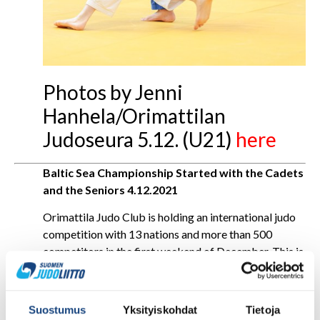
Photos by Jenni
Hanhela/Orimattilan
Judoseura 5.12. (U21)
here
Baltic Sea Championship Started with the Cadets
and the Seniors 4.12.2021
Orimattila Judo Club is holding an international judo
competition with 13 nations and more than 500
competitors in the first weekend of December. This is
exceptional for any judo competition during the
COVID pandemic, but especially so for a competition
held in a small Finnish town. The BSC is by far the
Suostumus
Yksityiskohdat
Tietoja
biggest judo event in Finland in 2021 (you can read the