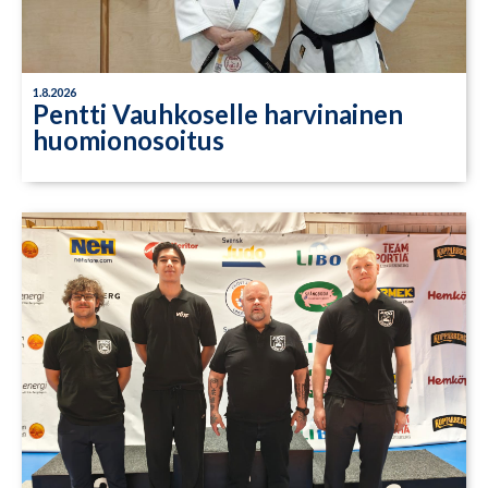
1.8.2026
Pentti Vauhkoselle harvinainen
huomionosoitus