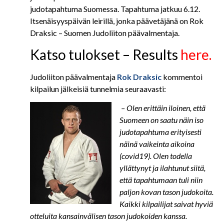
judotapahtuma Suomessa. Tapahtuma jatkuu 6.12.
Itsenäisyyspäivän leirillä, jonka päävetäjänä on Rok
Draksic – Suomen Judoliiton päävalmentaja.
Katso tulokset – Results
here.
Judoliiton päävalmentaja
Rok Draksic
kommentoi
kilpailun jälkeisiä tunnelmia seuraavasti:
– Olen erittäin iloinen, että
Suomeen on saatu näin iso
judotapahtuma erityisesti
näinä vaikeinta aikoina
(covid19). Olen todella
yllättynyt ja ilahtunut siitä,
että tapahtumaan tuli niin
paljon kovan tason judokoita.
Kaikki kilpailijat saivat hyviä
otteluita kansainvälisen tason judokoiden kanssa.