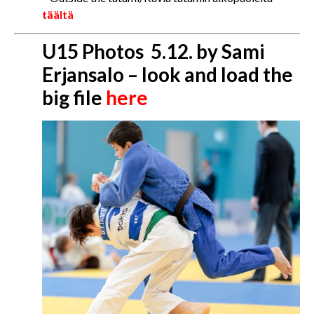
täältä
U15 Photos 5.12. by Sami
Erjansalo – look and load the
big file
here