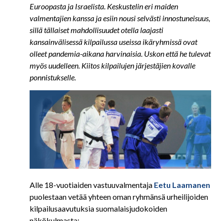
Euroopasta ja Israelista. Keskustelin eri maiden
valmentajien kanssa ja esiin nousi selvästi innostuneisuus,
sillä tällaiset mahdollisuudet otella laajasti
kansainvälisessä kilpailussa useissa ikäryhmissä ovat
olleet pandemia-aikana harvinaisia. Uskon että he tulevat
myös uudelleen. Kiitos kilpailujen järjestäjien kovalle
ponnistukselle.
Alle 18-vuotiaiden vastuuvalmentaja
Eetu Laamanen
puolestaan vetää yhteen oman ryhmänsä urheilijoiden
kilpailusaavutuksia suomalaisjudokoiden
näkökulmasta: