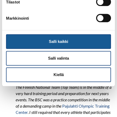
Tilastot
with each other throughout the event. Karinkanta also
gives thanks to the organizing club:
Markkinointi
– This really is an international level tournament,
comparable to
Warzaw Open
in Poland, or even some
European Cups in some weight classes.
Salli kaikki
Rok Draksic agrees:
– The organization of the event was the best I’ve seen in a
Salli valinta
long time. Last year we had too many weight classes, and
this year we focused on U15, U18, U21, and Seinors. It
was a good choice and Orimattila Judo Club has done
Kiellä
excellent work in organizing the event.
The Finnish National Team (Top Team) is in the middle of a
very hard training period and preparation for next years
events. The BSC was a practice competition in the middle
of a demanding camp in the
Pajulahti Olympic Training
Center
.
I still required that every athlete that participates