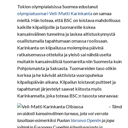
Tokion olympialaisissa Suomea edustanut
olympiatuomari Veli-Matti Karinkanta
on samaa
mieltä. Hän toteaa, että BSC on loistava mahdollisuus
kaikille kilpailijoille ja tuomareille kokea
kansainvälinen tunnelma ja laskea altistuskynnystä
osallistumalla tapahtumaan omassa roolissaan.
Karinkanta on kilpailussa molempina päivinä
ratkaisemassa otteluita ja yleisö sai nähdä useita
muitakin kansainvälisiä tuomareita niin Suomesta kuin
Pohjoismaista ja Saksasta. Tuomareiden taso olikin
korkea ja he kävivät aktiivista vuoropuhelua
kilpailupäivän aikana. Kilpailun loistavat puitteet ja
tapahtumat järjestelyt saavat kiitosta myös
Karinkannalta, joka toteaa BSC:n tasosta seuraavaa:
– Tämä
on aidosti kansainvälinen turnaus, jota voi verrata
tasoltaan esimerkiksi Puolan
Varsova Openiin
ja jopa
joihinkin Eurooppa Cupeihin kilpailusarjasta ja