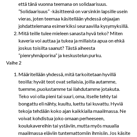
että tänä vuonna teemana on solidaarisuus.
”Solidaarisuus” -käsitteenä on varsinkin lapsille usein
vieras, joten teemaa käsitellään yhdessä ohjaajan
johdattelemana esimerkiksi seuraavilla kysymyksillä.
Mitä teille tulee mieleen sanasta hyvä teko? Miten
kaveria voi auttaa ja tukea ja millaista apua on ehkä
joskus toisilta saanut? Tästä aiheesta
”pienryhmäporina” ja keskustelun purku.
Vaihe 2
Määritellään yhdessä, mitä tarkoitetaan hyvillä
teoilla: hyvät teot ovat sellaisia, joilla autamme,
tuemme, puolustamme tai ilahdutamme jotakuta.
Teko voi olla pieni tai suuri, oma, itselle tehty tai
bongattu eli nähty, kuultu, luettu tai kuvattu. Hyviä
tekoja tehdään koko ajan kaikkialla maailmassa. Ne
voivat kohdistua joko omaan perheeseen,
koulukavereihin tai ystäviin, mutta myös muualla
maailmassa eläviin tuntemattomiin ihmisiin. Jos käsite