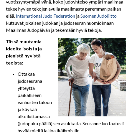
vuotissyntymäpäivänä, koko judoyhteisö ympäri maailmaa
tekee hyvien tekojen avulla maailmasta paremman paikan
elää.
International Judo Federation
ja
Suomen Judoliitto
kutsuvat jokaisen judokan ja judoseuran huomioimaan
Maailman Judopäivän ja tekemään hyviä tekoja.
Tässä muutamia
ideoita isoista ja
pienistä hyvistä
teoista:
Ottakaa
judoseurana
yhteyttä
paikalliseen
vanhusten taloon
ja käykää
ulkoiluttamassa
(judopuku päällä) sen asukkaita. Seuranne luo taatusti
hyvää mieltä ja iloa ikäihmisille.