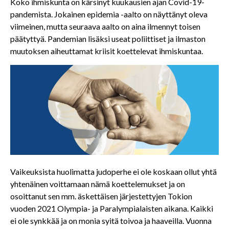
Koko ihmiskunta on kärsinyt kuukausien ajan Covid-19-
pandemista. Jokainen epidemia -aalto on näyttänyt oleva
viimeinen, mutta seuraava aalto on aina ilmennyt toisen
päätyttyä. Pandemian lisäksi useat poliittiset ja ilmaston
muutoksen aiheuttamat kriisit koettelevat ihmiskuntaa.
Vaikeuksista huolimatta judoperhe ei ole koskaan ollut yhtä
yhtenäinen voittamaan nämä koettelemukset ja on
osoittanut sen mm. äskettäisen järjestettyjen Tokion
vuoden 2021 Olympia- ja Paralympialaisten aikana. Kaikki
ei ole synkkää ja on monia syitä toivoa ja haaveilla. Vuonna