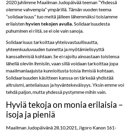
2020 juhlimme Maailman Judopäivää teeman ”Yhdessä
olemme vahvempia” ympärillä. Tämän vuoden teema
”solidaarisuus” tuo meitä jälleen lähemmäksi toisiamme
erilaisten
hyvien tekojen avulla.
Solidaarisuudesta
puhuminen ei riitä, se ei ole vain sanoja.
Solidaarisuus tarkoittaa yhteisvastuullisuutta,
yhteenkuuluvuuden tunnetta ja myötämielisyyttä
kanssaihmisiä kohtaan. Se ei rajoitu ainoastaan toistensa
lähellä oleviin ihmisiin, vaan sillä voidaan tarkoittaa jopa
maailmanlaajuista kunnioitusta toisia ihmisiä kohtaan.
Solidaarisuuden käsitteen kanssa on tärkeää yhdistää
altruismi, anteliaisuus ja hyväntekeväisyys. Yksin emme voi
tehdä paljon, mutta yhdessä pystymme mihin vain.
Hyviä tekoja on monia erilaisia –
isoja ja pieniä
Maailman Judopäivänä 28.10.2021, Jigoro Kanon 161-