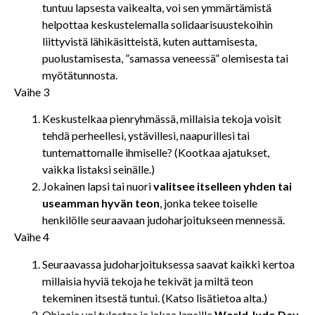
tuntuu lapsesta vaikealta, voi sen ymmärtämistä
helpottaa keskustelemalla solidaarisuustekoihin
liittyvistä lähikäsitteistä, kuten auttamisesta,
puolustamisesta, ”samassa veneessä” olemisesta tai
myötätunnosta.
Vaihe 3
Keskustelkaa pienryhmässä, millaisia tekoja voisit
tehdä perheellesi, ystävillesi, naapurillesi tai
tuntemattomalle ihmiselle? (Kootkaa ajatukset,
vaikka listaksi seinälle.)
Jokainen lapsi tai nuori
valitsee itselleen yhden tai
useamman hyvän teon
, jonka tekee toiselle
henkilölle seuraavaan judoharjoitukseen mennessä.
Vaihe 4
Seuraavassa judoharjoituksessa saavat kaikki kertoa
millaisia hyviä tekoja he tekivät ja miltä teon
tekeminen itsestä tuntui. (Katso lisätietoa alta.)
Ohjaaja voi tulostaa ja jakaa lapsille
World Judo Day