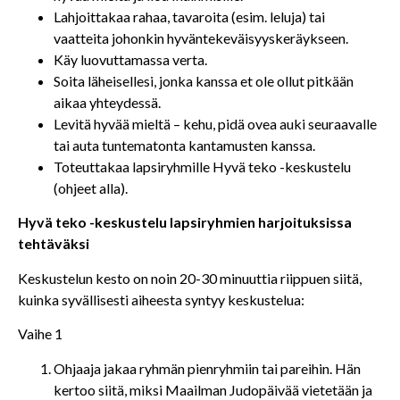
Lahjoittakaa rahaa, tavaroita (esim. leluja) tai
vaatteita johonkin hyväntekeväisyyskeräykseen.
Käy luovuttamassa verta.
Soita läheisellesi, jonka kanssa et ole ollut pitkään
aikaa yhteydessä.
Levitä hyvää mieltä – kehu, pidä ovea auki seuraavalle
tai auta tuntematonta kantamusten kanssa.
Toteuttakaa lapsiryhmille Hyvä teko -keskustelu
(ohjeet alla).
Hyvä teko -keskustelu lapsiryhmien harjoituksissa
tehtäväksi
Keskustelun kesto on noin 20-30 minuuttia riippuen siitä,
kuinka syvällisesti aiheesta syntyy keskustelua:
Vaihe 1
Ohjaaja jakaa ryhmän pienryhmiin tai pareihin. Hän
kertoo siitä, miksi Maailman Judopäivää vietetään ja