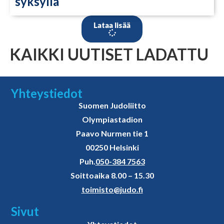
syksyllä
Lataa lisää
KAIKKI UUTISET LADATTU
Yhteystiedot
Suomen Judoliitto
Olympiastadion
Paavo Nurmen tie 1
00250 Helsinki
Puh.
050-384 7563
Soittoaika 8.00 – 15.30
toimisto@judo.fi
Sivut