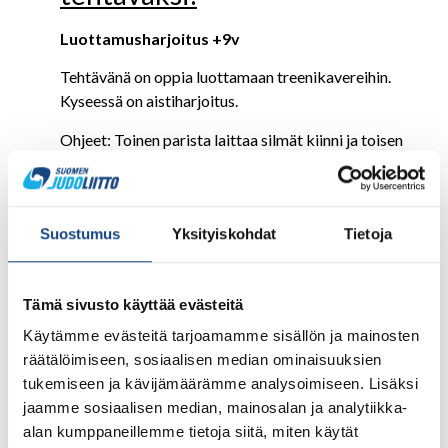
Luottamusharjoitus +9v
Tehtävänä on oppia luottamaan treenikavereihin.
Kyseessä on aistiharjoitus.
Ohjeet: Toinen parista laittaa silmät kiinni ja toisen
tehtävänä on johdattaa sokeana olevaa ympäri salia:
a) Laitetaan sormet vastakkain.
Suostumus
Yksityiskohdat
Tietoja
b) Kuljetaan kaveria selän takana silmät kiinni.
c) Kuljetetaan kaveria takana hartiaotteella
vauhdikkaasti. Vaihdetaan pareja useita kertoja.
Tämä sivusto käyttää evästeitä
Käytämme evästeitä tarjoamamme sisällön ja mainosten
d) Kun ohjaaja pysäyttää leikin yritetään arvata, missä
räätälöimiseen, sosiaalisen median ominaisuuksien
kohtaa salia ollaan.
tukemiseen ja kävijämäärämme analysoimiseen. Lisäksi
Tuo hyvät teot näkyväksi!
jaamme sosiaalisen median, mainosalan ja analytiikka-
alan kumppaneillemme tietoja siitä, miten käytät
IJF pyytää lähettämään englanniksi järjestämänne