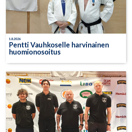
1.8.2026
Pentti Vauhkoselle harvinainen
huomionosoitus