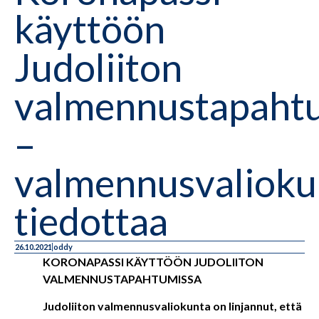
käyttöön
Judoliiton
valmennustapaht
–
valmennusvalioku
tiedottaa
26.10.2021
oddy
KORONAPASSI KÄYTTÖÖN JUDOLIITON
VALMENNUSTAPAHTUMISSA
Judoliiton valmennusvaliokunta on linjannut, että