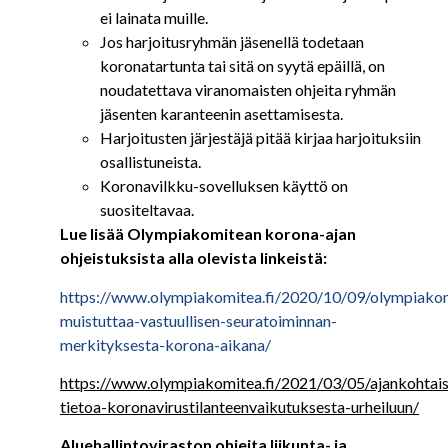
ei lainata muille.
Jos harjoitusryhmän jäsenellä todetaan
koronatartunta tai sitä on syytä epäillä, on
noudatettava viranomaisten ohjeita ryhmän
jäsenten karanteenin asettamisesta.
Harjoitusten järjestäjä pitää kirjaa harjoituksiin
osallistuneista.
Koronavilkku-sovelluksen käyttö on
suositeltavaa.
Lue lisää Olympiakomitean korona-ajan
ohjeistuksista alla olevista linkeistä:
https://www.olympiakomitea.fi/2020/10/09/olympiako
muistuttaa-vastuullisen-seuratoiminnan-
merkityksesta-korona-aikana/
https://www.olympiakomitea.fi/2021/03/05/ajankohtais
tietoa-koronavirustilanteenvaikutuksesta-urheiluun/
Aluehallintoviraston ohjeita liikunta- ja