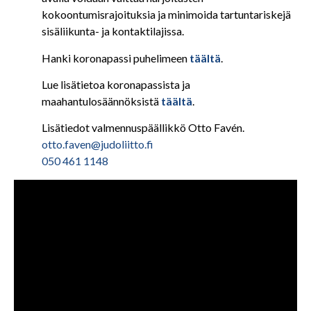
kokoontumisrajoituksia ja minimoida tartuntariskejä
sisäliikunta- ja kontaktilajissa.
Hanki koronapassi puhelimeen
täältä
.
Lue lisätietoa koronapassista ja
maahantulosäännöksistä
täältä
.
Lisätiedot valmennuspäällikkö Otto Favén.
otto.faven@judoliitto.fi
050 461 1148