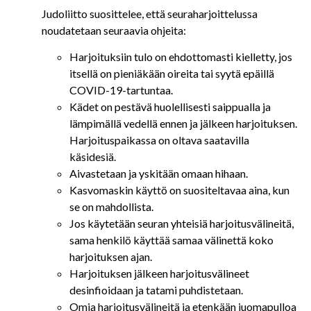
Judoliitto suosittelee, että seuraharjoittelussa
noudatetaan seuraavia ohjeita:
Harjoituksiin tulo on ehdottomasti kielletty, jos
itsellä on pieniäkään oireita tai syytä epäillä
COVID-19-tartuntaa.
Kädet on pestävä huolellisesti saippualla ja
lämpimällä vedellä ennen ja jälkeen harjoituksen.
Harjoituspaikassa on oltava saatavilla
käsidesiä.
Aivastetaan ja yskitään omaan hihaan.
Kasvomaskin käyttö on suositeltavaa aina, kun
se on mahdollista.
Jos käytetään seuran yhteisiä harjoitusvälineitä,
sama henkilö käyttää samaa välinettä koko
harjoituksen ajan.
Harjoituksen jälkeen harjoitusvälineet
desinfioidaan ja tatami puhdistetaan.
Omia harjoitusvälineitä ja etenkään juomapulloa