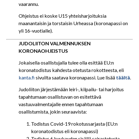
vaarannu.
Ohjeistus ei koske U15 yhteisharjoituksia
maanantaisin ja torstaisin Urheassa (koronapassi on
yli 16-vuotialle).
JUDOLIITON VALMENNUKSEN
KORONAOHJEISTUS
Jokaisella osallistujalla tulee olla esittää EU:n
koronatodistus kahdesta otetusta rokotteesta, eli
kanta.fi
sivuilta saatava koronapassi. Lue lisää
täältä
.
Judoliiton järjestämään leiri-, kilpailu- tai harjoitus
tapahtumaan osallistuvan on esitettävä
vastuuvalmentajalle ennen tapahtumaan
osallistumista, jokin seuraavista:
Todistus Covid-19 rokotussarjasta (EU:n
koronatodistus eli koronapassi)
Todistus 6 kuukauden sisällä sairastetusta