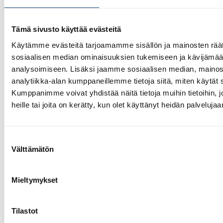
1.8.2026
Pentti Vauhkoselle harvinainen
huomionosoitus
Tämä sivusto käyttää evästeitä
Käytämme evästeitä tarjoamamme sisällön ja mainosten räät
sosiaalisen median ominaisuuksien tukemiseen ja kävijäm
analysoimiseen. Lisäksi jaamme sosiaalisen median, mainos
analytiikka-alan kumppaneillemme tietoja siitä, miten käytä
Kumppanimme voivat yhdistää näitä tietoja muihin tietoihin, jo
heille tai joita on kerätty, kun olet käyttänyt heidän palvelujaa
Suostumuksen
Välttämätön
valinta
Mieltymykset
Tilastot
23.7.2026