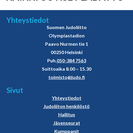
Yhteystiedot
Suomen Judoliitto
Olympiastadion
Paavo Nurmen tie 1
00250 Helsinki
Puh.
050-384 7563
Soittoaika 8.00 – 15.30
toimisto@judo.fi
Sivut
Yhteystiedot
Judoliiton henkilöstö
Hallitus
Jäsenseurat
Kumppanit