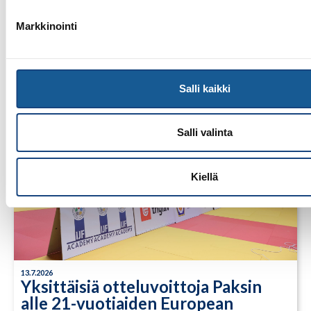
Tuomariraportti Swedish A-Judo/VI
Open 2026, 14.-17.5.2026,
Markkinointi
Lindesberg, Ruotsi
Salli kaikki
Salli valinta
Kiellä
13.7.2026
Yksittäisiä otteluvoittoja Paksin
alle 21-vuotiaiden European