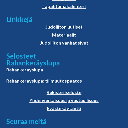
Tapahtumakalenteri
Linkkejä
Judoliiton uutiset
Materiaalit
Judoliiton vanhat sivut
Selosteet
Rahankeräyslupa
Rahankerayslupa
Rahankerayslupa: tilimuutospaatos
Rekisteriseloste
Yhdenvertaisuus ja vastuullisuus
Evästekäytäntö
Seuraa meitä