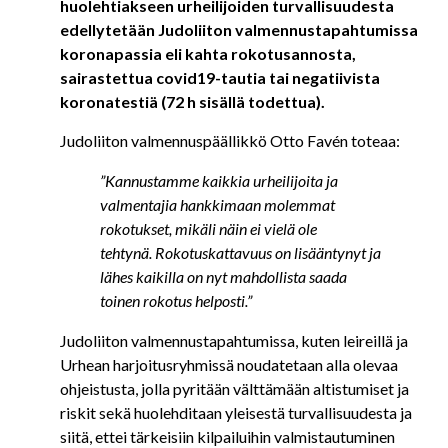
huolehtiakseen urheilijoiden turvallisuudesta
edellytetään Judoliiton valmennustapahtumissa
koronapassia eli
kahta rokotusannosta,
sairastettua covid19-tautia tai negatiivista
koronatestiä (72 h sisällä todettua).
Judoliiton valmennuspäällikkö Otto Favén toteaa:
”Kannustamme kaikkia urheilijoita ja
valmentajia hankkimaan molemmat
rokotukset, mikäli näin ei vielä ole
tehtynä. Rokotuskattavuus on lisääntynyt ja
lähes kaikilla on nyt mahdollista saada
toinen rokotus helposti.”
Judoliiton valmennustapahtumissa, kuten leireillä ja
Urhean harjoitusryhmissä noudatetaan alla olevaa
ohjeistusta, jolla pyritään välttämään altistumiset ja
riskit sekä huolehditaan yleisestä turvallisuudesta ja
siitä, ettei tärkeisiin kilpailuihin valmistautuminen