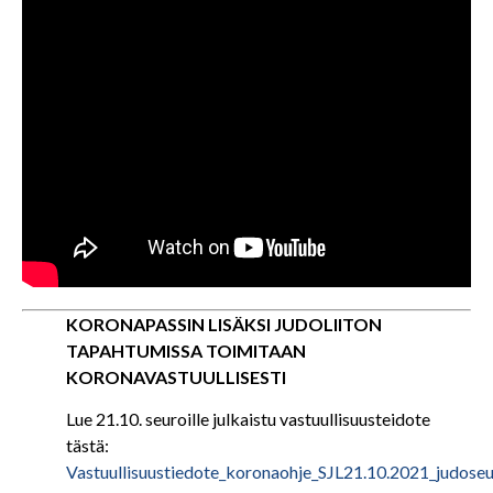
KORONAPASSIN LISÄKSI JUDOLIITON
TAPAHTUMISSA TOIMITAAN
KORONAVASTUULLISESTI
Lue 21.10. seuroille julkaistu vastuullisuusteidote
tästä:
Vastuullisuustiedote_koronaohje_SJL21.10.2021_judoseu