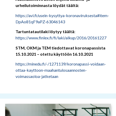
urheilutoiminnasta löydät täältä:
https://avi.fi/usein-kysyttya-koronaviruksesta#item-
DpAo81qF9aPZ-63046143
Tartuntatautilaki löytyy täältä
:
https://www.finlex.fi/fi/laki/alkup/2016/20161227
STM, OKM ja TEM tiedottavat koronapassista
15.10.2021 – otettu käyttöön 16.10.2021
https://minedu.fi/-/1271139/koronapassi-voidaan-
ottaa-kayttoon-maahantulosaannosten-
voimassaoloa-jatketaan