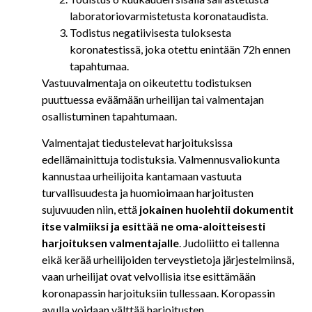
laboratoriovarmistetusta koronataudista.
Todistus negatiivisesta tuloksesta
koronatestissä, joka otettu enintään 72h ennen
tapahtumaa.
Vastuuvalmentaja on oikeutettu todistuksen
puuttuessa eväämään urheilijan tai valmentajan
osallistuminen tapahtumaan.
Valmentajat tiedustelevat harjoituksissa
edellämainittuja todistuksia. Valmennusvaliokunta
kannustaa urheilijoita kantamaan vastuuta
turvallisuudesta ja huomioimaan harjoitusten
sujuvuuden niin, että
jokainen huolehtii dokumentit
itse valmiiksi ja esittää ne oma-aloitteisesti
harjoituksen valmentajalle
. Judoliitto ei tallenna
eikä kerää urheilijoiden terveystietoja järjestelmiinsä,
vaan urheilijat ovat velvollisia itse esittämään
koronapassin harjoituksiin tullessaan. Koropassin
avulla voidaan välttää harjoitusten