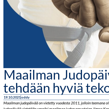
Maailman Judopäi
tehdään hyviä tek
19.10.2021
oddy
Maailman judopäivää on vietetty vuodesta 2011, jolloin teemana o
judopäivää vietetään ympäri maailmaa judon perustajan Jigoro K