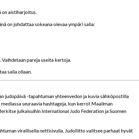
on aistiharjoitus.
ävänä on johdattaa sokeana olevaa ympäri salia:
. Vaihdetaan pareja useita kertoja.
aa salia ollaan.
an judopäivä -tapahtuman yhteenvedon ja kuvia sähköpostilla
ssa mediassa seuraavia hashtageja, kun kerrot Maailman
itse julkaisuihin International Judo Federation ja Suomen
htuman virallisella nettisivulla. Judoliitto valitsee parhaat hyvät