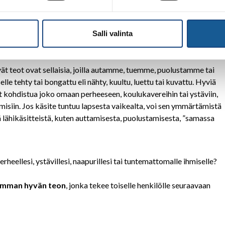
rsinkin lapsille usein vieras, joten teemaa käsitellään yhdessä
llä.
voi auttaa ja tukea ja millaista apua on ehkä joskus toisilta saanut
Salli valinta
vät teot ovat sellaisia, joilla autamme, tuemme, puolustamme tai
elle tehty tai bongattu eli nähty, kuultu, luettu tai kuvattu. Hyviä
 kohdistua joko omaan perheeseen, koulukavereihin tai ystäviin,
siin. Jos käsite tuntuu lapsesta vaikealta, voi sen ymmärtämistä
ä lähikäsitteistä, kuten auttamisesta, puolustamisesta, ”samassa
heellesi, ystävillesi, naapurillesi tai tuntemattomalle ihmiselle?
seamman hyvän teon
, jonka tekee toiselle henkilölle seuraavaan