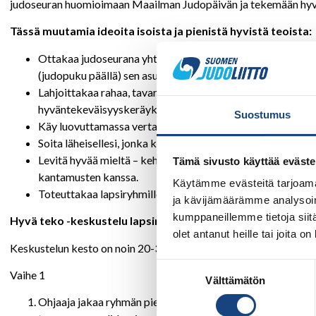
judoseuran huomioimaan Maailman Judopäivän ja tekemään hyvi
Tässä muutamia ideoita isoista ja pienistä hyvistä teoista:
Ottakaa judoseurana yhteyttä paikalliseen vanhusten talo
(judopuku päällä) sen asukkaita. Seuranne luo taatusti hyvää
Lahjoittakaa rahaa, tavaroita (esim. leluja) tai vaatteita jo
hyväntekeväisyyskeräykseen.
Suostumus
Käy luovuttamassa verta.
Soita läheisellesi, jonka kanssa et ole ollut pitkään aikaa 
Levitä hyvää mieltä – kehu, pidä ovea auki seuraavalle tai
Tämä sivusto käyttää eväste
kantamusten kanssa.
Käytämme evästeitä tarjoama
Toteuttakaa lapsiryhmille Hyvä teko -keskustelu (ohjeet al
ja kävijämäärämme analysoim
kumppaneillemme tietoja siitä
Hyvä teko -keskustelu lapsiryhmien harjoituksissa tehtäv
olet antanut heille tai joita o
Keskustelun kesto on noin 20-30 minuuttia riippuen siitä, kuinka
Suostumuksen
Vaihe 1
Välttämätön
valinta
Ohjaaja jakaa ryhmän pienryhmiin tai pareihin. Hän kertoo