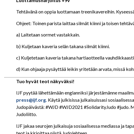
Luottamusharjoitus +9v
Tehtävänä on oppia luottamaan treenikavereihin. Kyseessä 
Ohjeet: Toinen parista laittaa silmät kiinni ja toisen teht
a) Laitetaan sormet vastakkain.
b) Kuljetaan kaveria selän takana silmät kiinni.
c) Kuljetetaan kaveria takana hartiaotteella vauhdikkaasti
d) Kun ohjaaja pysäyttää leikin yritetään arvata, missä koht
Tuo hyvät teot näkyväksi!
IJF pyytää lähettämään englanniksi järjestämänne maailm
press@ijf.org.
Käytä julkisissa julkaisuissasi sosiaalise
Judopäivästä: #WJD #WJD2021 #SolidarityJudo #judo. Merk
Judoliitto.
IJF jakaa seurojen julkaisuja sosiaalisessa mediassa ja tapa
teot ja kirjoittaa niistä Judolehteen.