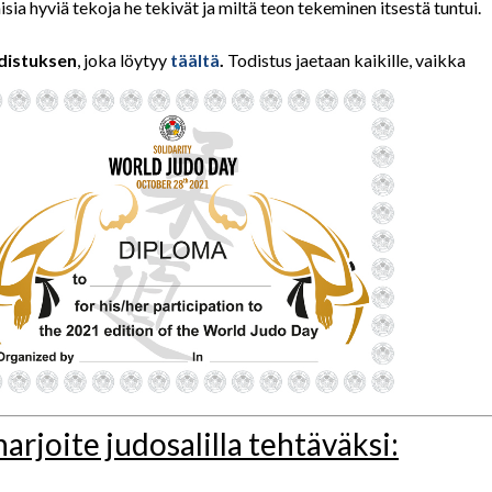
ia hyviä tekoja he tekivät ja miltä teon tekeminen itsestä tuntui.
distuksen
, joka löytyy
täältä
.
Todistus jaetaan kaikille, vaikka
arjoite judosalilla tehtäväksi: