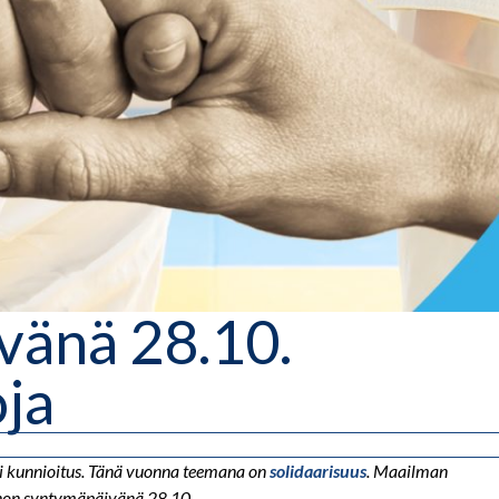
vänä 28.10.
oja
li kunnioitus. Tänä vuonna teemana on
solidaarisuus
. Maailman
anon syntymäpäivänä 28.10.