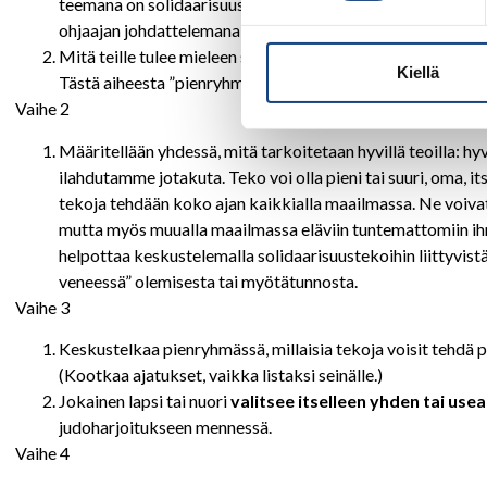
teemana on solidaarisuus. ”Solidaarisuus” -käsitteenä on va
ohjaajan johdattelemana esimerkiksi seuraavilla kysymyksi
Mitä teille tulee mieleen sanasta hyvä teko? Miten kaveria 
Kiellä
Tästä aiheesta ”pienryhmäporina” ja keskustelun purku.
Vaihe 2
Määritellään yhdessä, mitä tarkoitetaan hyvillä teoilla: hy
ilahdutamme jotakuta. Teko voi olla pieni tai suuri, oma, its
tekoja tehdään koko ajan kaikkialla maailmassa. Ne voivat
mutta myös muualla maailmassa eläviin tuntemattomiin ihmi
helpottaa keskustelemalla solidaarisuustekoihin liittyvist
veneessä” olemisesta tai myötätunnosta.
Vaihe 3
Keskustelkaa pienryhmässä, millaisia tekoja voisit tehdä per
(Kootkaa ajatukset, vaikka listaksi seinälle.)
Jokainen lapsi tai nuori
valitsee itselleen yhden tai u
judoharjoitukseen mennessä.
Vaihe 4