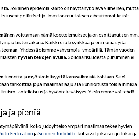
ta. Jokainen epidemia -aalto on näyttänyt oleva viimeinen, mutta
ksi useat poliittiset ja ilmaston muutoksen aiheuttamat kriisit
tenäinen voittamaan nämä koettelemukset ja on osoittanut sen mm.
ympialaisten aikana. Kaikki ei ole synkkää ja on monia syitä
ää teeman ”Yhdessä olemme vahvempia” ympärillä. Tämän vuoden
rilaisten
hyvien tekojen avulla.
Solidaarisuudesta puhuminen ei
en tunnetta ja myötämielisyyttä kanssaihmisiä kohtaan. Se ei
voidaan tarkoittaa jopa maailmanlaajuista kunnioitusta toisia ihmisiä
ltruismi, anteliaisuus ja hyväntekeväisyys. Yksin emme voi tehdä
ja ja pieniä
tymäpäivänä, koko judoyhteisö ympäri maailmaa tekee hyvien
 Judo Federation
ja
Suomen Judoliitto
kutsuvat jokaisen judokan ja