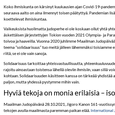
Koko ihmiskunta on kärsinyt kuukausien ajan Covid-19-pandemis
seuraava aalto on aina ilmennyt toisen päätyttyä. Pandemian lisä
koettelevat ihmiskuntaa.
Vaikeuksista huolimatta judoperhe ei ole koskaan ollut yhtä yh
äskettäisen järjestettyjen Tokion vuoden 2021 Olympia- ja Paral
toivoa ja haaveilla. Vuonna 2020 juhlimme Maailman Judopäiv
teema ”solidaarisuus” tuo meitä jälleen lähemmäksi toisiamme e
riitä, se ei ole vain sanoja.
Solidaarisuus tarkoittaa yhteisvastuullisuutta, yhteenkuuluvuud
rajoitu ainoastaan toistensa lähellä oleviin ihmisiin, vaan sillä 
kohtaan. Solidaarisuuden käsitteen kanssa on tärkeää yhdistää a
paljon, mutta yhdessä pystymme mihin vain.
Hyviä tekoja on monia erilaisia – iso
Maailman Judopäivänä 28.10.2021, Jigoro Kanon 161-vuotissyn
tekojen avulla maailmasta paremman paikan elää.
International