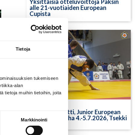
Yksittäisiä otteluvoittoja Paksin
alle 21-vuotiaiden European
Cupista
Tietoja
 ominaisuuksien tukemiseen
tiikka-alan
ietoja muihin tietoihin, joita
9.7.2026
Tuomariraportti, Junior European
Cup 2026, Praha 4.-5.7.2026, Tsekki
Markkinointi