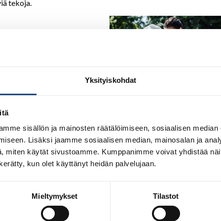
ä tekoja.
on ja käykää ulkoiluttamassa
 mieltä ja iloa ikäihmisille.
honkin
Yksityiskohdat
yhteydessä.
 auta tuntematonta
itä
mme sisällön ja mainosten räätälöimiseen, sosiaalisen median
la).
iseen. Lisäksi jaamme sosiaalisen median, mainosalan ja analy
, miten käytät sivustoamme. Kumppanimme voivat yhdistää näitä t
äksi
n kerätty, kun olet käyttänyt heidän palvelujaan.
 syvällisesti aiheesta syntyy keskustelua:
Mieltymykset
Tilastot
 siitä, miksi Maailman Judopäivää vietetään ja että tänä vuonna