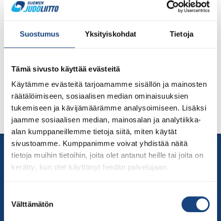
Alkaa 9.2.2026
Päättyy 13.2.2026
Suostumus
Yksityiskohdat
Tietoja
Judon yläkoululeiritys on tarkoitettu 7.–9.-luokkalaisille
Tämä sivusto käyttää evästeitä
tavoitteellisesti urheiluun suuntautuneille nuorille. Haku
leiritykseen päättyy 31.7.
Käytämme evästeitä tarjoamamme sisällön ja mainosten
räätälöimiseen, sosiaalisen median ominaisuuksien
Lisätietoja täältä:
Yläkoululeiritys – Suomen Judoliitto ry
.
tukemiseen ja kävijämäärämme analysoimiseen. Lisäksi
jaamme sosiaalisen median, mainosalan ja analytiikka-
alan kumppaneillemme tietoja siitä, miten käytät
sivustoamme. Kumppanimme voivat yhdistää näitä
Yhteystiedot
tietoja muihin tietoihin, joita olet antanut heille tai joita on
Suomen Judoliitto
kerätty, kun olet käyttänyt heidän palvelujaan.
Olympiastadion
Paavo Nurmen tie 1
Suostumuksen
00250 Helsinki
Välttämätön
valinta
Puh.
050-384 7563