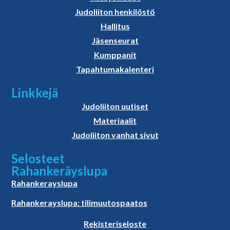
Judoliiton henkilöstö
Hallitus
Jäsenseurat
Kumppanit
Tapahtumakalenteri
Linkkejä
Judoliiton uutiset
Materiaalit
Judoliiton vanhat sivut
Selosteet
Rahankeräyslupa
Rahankerayslupa
Rahankerayslupa: tilimuutospaatos
Rekisteriseloste