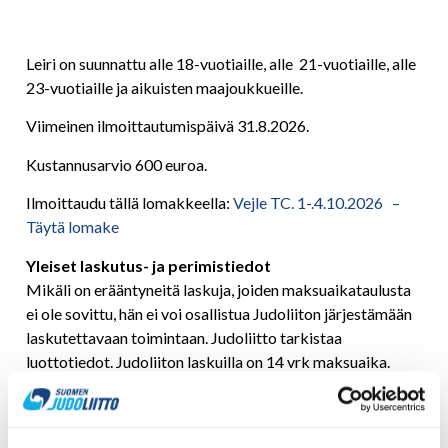
Leiri on suunnattu alle 18-vuotiaille, alle 21-vuotiaille, alle
23-vuotiaille ja aikuisten maajoukkueille.
Viimeinen ilmoittautumispäivä 31.8.2026.
Kustannusarvio 600 euroa.
Ilmoittaudu tällä lomakkeella:
Vejle TC. 1-.4.10.2026 –
Täytä lomake
Yleiset laskutus- ja perimistiedot
Mikäli on erääntyneitä laskuja, joiden maksuaikataulusta
ei ole sovittu, hän ei voi osallistua Judoliiton järjestämään
laskutettavaan toimintaan. Judoliitto tarkistaa
luottotiedot. Judoliiton laskuilla on 14 vrk maksuaika.
Judoliitto lähettää kaksi maksumuistutusta, jonka jälkeen
saatava siirretään perintäyhtiölle.
Kilpailumatkojen laskutus