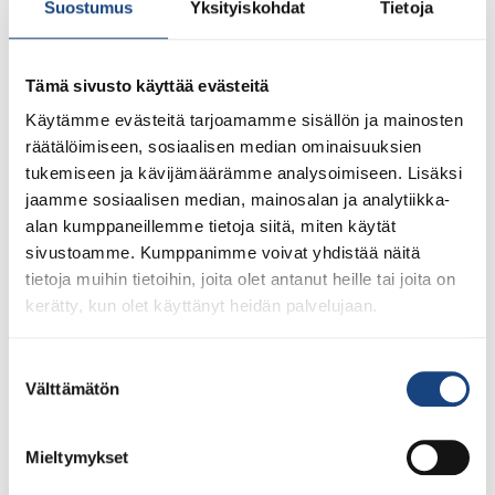
Suostumus
Yksityiskohdat
Tietoja
Suomen Judoliiton järjestämien kilpailumatkojen laskuihin
lisätään 20 euron toimistopalvelumaksu Judoliitolle
koituneiden kustannusten lisäksi. Kilpailumatkat
Tämä sivusto käyttää evästeitä
laskutetaan 1-2 kuukauden kuluttua matkan
Käytämme evästeitä tarjoamamme sisällön ja mainosten
päättymisestä, kun tapahtuman kaikki kulut ovat selvillä.
räätälöimiseen, sosiaalisen median ominaisuuksien
tukemiseen ja kävijämäärämme analysoimiseen. Lisäksi
Peruutusehdot, matkat
jaamme sosiaalisen median, mainosalan ja analytiikka-
Matkalle voi ilmoittautua matkan vastuuvalmentajan
alan kumppaneillemme tietoja siitä, miten käytät
tiedottamissa aikamääreissä. Ilmoittautuminen on sitova.
sivustoamme. Kumppanimme voivat yhdistää näitä
Mikäli matka mahdollisesti perutaan, Judoliitto laskuttaa
tietoja muihin tietoihin, joita olet antanut heille tai joita on
ne kulut, joista ei ole saanut palautusta tai hyvitystä
kerätty, kun olet käyttänyt heidän palvelujaan.
(esimerkiksi lentoliput, majoitus- ja ilmoittautumismaksut,
joista ei ole saatu palautusta). Sairastumis- tai
loukkaantumistapauksissa matkustaja voi hakea omasta
Suostumuksen
matkavakuutuksesta korvauksia lääkärintodistusta
Välttämätön
valinta
vastaan niistä kuluista, jotka Judoliitto on laskuttanut
(matkavakuutus tulee olla voimassa matkaa varatessa).
Mieltymykset
Vakuutusyhtiöitä varten pyydettyjen todistusten kulut
Judoliitto veloittaa edelleen matkustajalta. Judoliiton