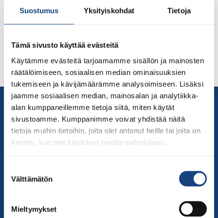
4.1.2026
Suostumus
Yksityiskohdat
Tietoja
Alkaa 3.1.2026
Päättyy 4.1.2026
Tämä sivusto käyttää evästeitä
Käytämme evästeitä tarjoamamme sisällön ja mainosten
räätälöimiseen, sosiaalisen median ominaisuuksien
tukemiseen ja kävijämäärämme analysoimiseen. Lisäksi
jaamme sosiaalisen median, mainosalan ja analytiikka-
Yhteystiedot
alan kumppaneillemme tietoja siitä, miten käytät
Suomen Judoliitto
sivustoamme. Kumppanimme voivat yhdistää näitä
Olympiastadion
tietoja muihin tietoihin, joita olet antanut heille tai joita on
Paavo Nurmen tie 1
kerätty, kun olet käyttänyt heidän palvelujaan.
00250 Helsinki
Puh.
050-384 7563
Suostumuksen
Välttämätön
valinta
Soittoaika 8.00 – 15.30
toimisto@judo.fi
Mieltymykset
Sivut