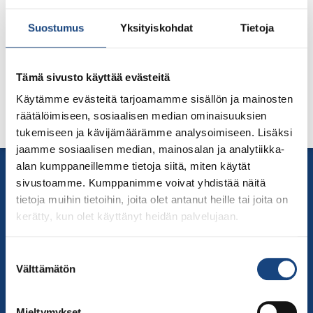
Suostumus
Yksityiskohdat
Tietoja
Startti Cup 4 järjestetään lauantaina 28.11.2027 Vantaan
Myyrmäessä.
Tämä sivusto käyttää evästeitä
Lisätietoa lähempänä tapahtumaa.
Käytämme evästeitä tarjoamamme sisällön ja mainosten
räätälöimiseen, sosiaalisen median ominaisuuksien
tukemiseen ja kävijämäärämme analysoimiseen. Lisäksi
jaamme sosiaalisen median, mainosalan ja analytiikka-
alan kumppaneillemme tietoja siitä, miten käytät
Yhteystiedot
sivustoamme. Kumppanimme voivat yhdistää näitä
Suomen Judoliitto
tietoja muihin tietoihin, joita olet antanut heille tai joita on
Olympiastadion
kerätty, kun olet käyttänyt heidän palvelujaan.
Paavo Nurmen tie 1
00250 Helsinki
Suostumuksen
Puh.
050-384 7563
Välttämätön
valinta
Soittoaika 8.00 – 15.30
toimisto@judo.fi
Mieltymykset