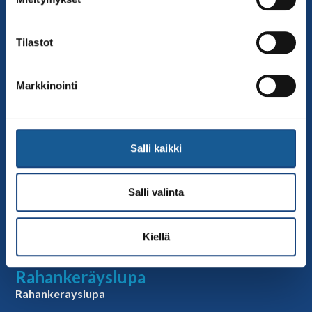
Sivut
Yhteystiedot
Tilastot
Judoliiton henkilöstö
Hallitus
Markkinointi
Jäsenseurat
Kumppanit
Tapahtumakalenteri
Salli kaikki
Linkkejä
Judoliiton uutiset
Salli valinta
Materiaalit
Judoliiton vanhat sivut
Kiellä
Selosteet
Rahankeräyslupa
Rahankerayslupa