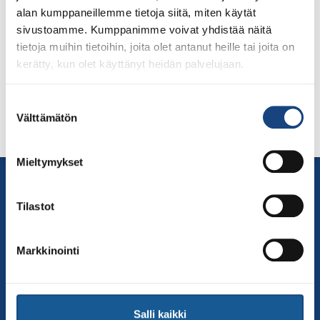
22.2.2026 mennessä. Yksilökilpailun osallistumismaksut
alan kumppaneillemme tietoja siitä, miten käytät
maksetaan Suomisportin kautta. Joukkuekilpailujen
sivustoamme. Kumppanimme voivat yhdistää näitä
osallistumismaksut maksetaan Suomen Judoliiton tilille
tietoja muihin tietoihin, joita olet antanut heille tai joita on
entiseen tapaan.
kerätty, kun olet käyttänyt heidän palvelujaan.
Suostumuksen
Välttämätön
valinta
Mieltymykset
Yhteystiedot
Suomen Judoliitto
Tilastot
Olympiastadion
Paavo Nurmen tie 1
Markkinointi
00250 Helsinki
Puh.
050-384 7563
Soittoaika 8.00 – 15.30
Salli kaikki
toimisto@judo.fi