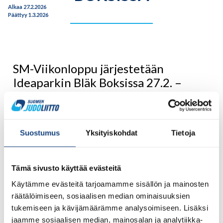
Alkaa 27.2.2026
Päättyy 1.3.2026
SM-Viikonloppu järjestetään
Ideaparkin Bläk Boksissa 27.2. –
1.3.2026.
SM-Kilpailut otellaan tuttuun tapaan Ideaparkin Bläk
Boksissa Lempäälässä. Katso lisätietoja kilpailujen sivuilta
Suostumus
Yksityiskohdat
Tietoja
tästä:
SM2026 – Suomen Judoliitto
.
Lauantaina 28.2. otellaan alle 18-vuotiaiden ja aikuisten
Tämä sivusto käyttää evästeitä
sarjat. Sunnuntaina 1.3. vuorossa ovat veteraanit, parajudo,
alle 21-vuotiaat ja aikuisten Mixed-Team -kilpailu.
Käytämme evästeitä tarjoamamme sisällön ja mainosten
räätälöimiseen, sosiaalisen median ominaisuuksien
Kilpailuun ilmoittaudutaan Judokisa.fi -palvelun kautta
tukemiseen ja kävijämäärämme analysoimiseen. Lisäksi
22.2.2026 mennessä. Ilmoittautumismaksu maksettava
jaamme sosiaalisen median, mainosalan ja analytiikka-