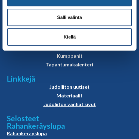
Sivut
Salli valinta
Yhteystiedot
Judoliiton henkilöstö
Kiellä
Hallitus
Jäsenseurat
Kumppanit
Tapahtumakalenteri
Linkkejä
Judoliiton uutiset
Materiaalit
Judoliiton vanhat sivut
Selosteet
Rahankeräyslupa
Rahankerayslupa