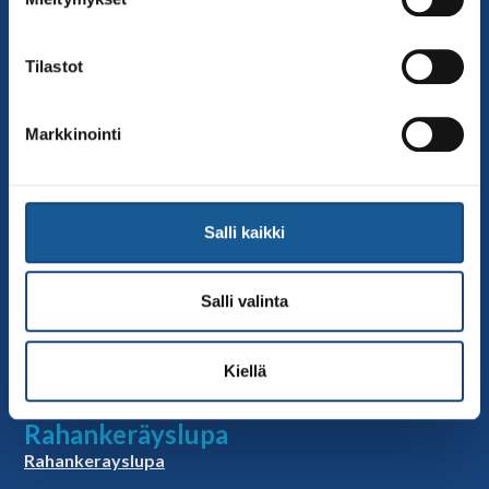
Sivut
Yhteystiedot
Tilastot
Judoliiton henkilöstö
Hallitus
Markkinointi
Jäsenseurat
Kumppanit
Tapahtumakalenteri
Salli kaikki
Linkkejä
Judoliiton uutiset
Salli valinta
Materiaalit
Judoliiton vanhat sivut
Kiellä
Selosteet
Rahankeräyslupa
Rahankerayslupa