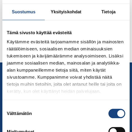
Suostumus
Yksityiskohdat
Tietoja
Samurai Cup 4 järjestetään lauantaina 27.11.2027
Vantaalla, Myyrmäessä.
Tämä sivusto käyttää evästeitä
Lisätietoa lähempänä tapahtumaa.
Käytämme evästeitä tarjoamamme sisällön ja mainosten
räätälöimiseen, sosiaalisen median ominaisuuksien
tukemiseen ja kävijämäärämme analysoimiseen. Lisäksi
jaamme sosiaalisen median, mainosalan ja analytiikka-
alan kumppaneillemme tietoja siitä, miten käytät
Yhteystiedot
sivustoamme. Kumppanimme voivat yhdistää näitä
Suomen Judoliitto
tietoja muihin tietoihin, joita olet antanut heille tai joita on
Olympiastadion
kerätty, kun olet käyttänyt heidän palvelujaan.
Paavo Nurmen tie 1
00250 Helsinki
Suostumuksen
Puh.
050-384 7563
Välttämätön
valinta
Soittoaika 8.00 – 15.30
toimisto@judo.fi
Mieltymykset