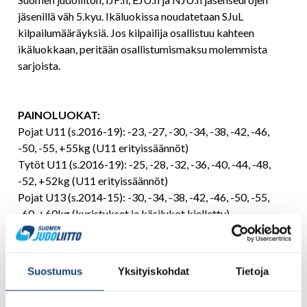
jäsenillä väh 5.kyu. Ikäluokissa noudatetaan SJuL
kilpailumääräyksiä. Jos kilpailija osallistuu kahteen
ikäluokkaan, peritään osallistumismaksu molemmista
sarjoista.
PAINOLUOKAT:
Pojat U11 (s.2016-19): -23, -27, -30, -34, -38, -42, -46,
-50, -55, +55kg (U11 erityissäännöt)
Tytöt U11 (s.2016-19): -25, -28, -32, -36, -40, -44, -48,
-52, +52kg (U11 erityissäännöt)
Pojat U13 (s.2014-15): -30, -34, -38, -42, -46, -50, -55,
-60, +60kg (kuristukset ja käsilukot kielletty)
Tytöt U13 (s.2014-15): -28, -32, -36, -40, -44, -48, -52,
-57, +57kg (kuristukset ja käsilukot kielletty)
Pojat U15 (s.2012-13): -34, -38, -42, -46, -50, -55, -60,
Suostumus
Yksityiskohdat
Tietoja
-66, -73, +73kg (kuristukset ja käsilukot kielletty)
Tytöt U15 (s.2012-13): -32, -36, -40, -44, -48, -52, -57,