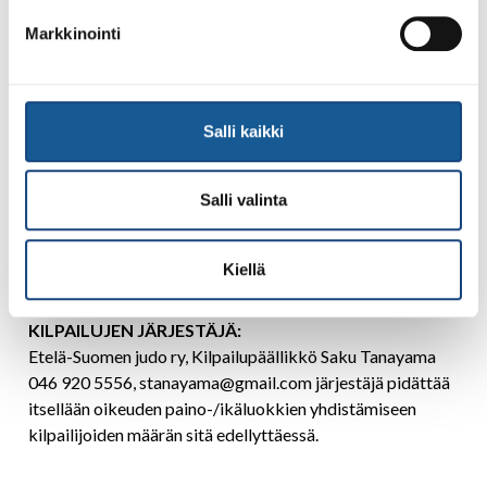
Markkinointi
ILMOITTAUTUMINEN:
Viimeistään keskiviikkona 28.1.2026
Kilpailu
(judokisa.fi)
Osallistumismaksu 30eur/kilpailija/sarja
Salli kaikki
maksettava tilille:
ETELÄ-SUOMEN JUDO FI 76 4055
0011 7146 52
viimeistään ke 28.1.2026. Maksun
viestikenttään kilpailijan NIMI ja SEURA. Kuitti mukaan
Salli valinta
punnitukseen. Jälki-ilmoittautuminen paikan päällä
50eur/kilpailija/sarja.
Kiellä
KILPAILUJEN JÄRJESTÄJÄ:
Etelä-Suomen judo ry, Kilpailupäällikkö Saku Tanayama
046 920 5556,
stanayama@gmail.com
järjestäjä pidättää
itsellään oikeuden paino-/ikäluokkien yhdistämiseen
kilpailijoiden määrän sitä edellyttäessä.