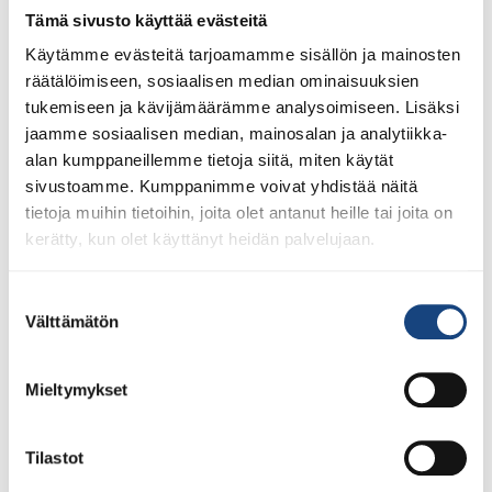
-63, -70, +70kg (kuristukset ja käsilukot kielletty)
Tämä sivusto käyttää evästeitä
Pojat U18 (s.2009-11): -50, -55, -60, -66, -73, -81, -81,
Käytämme evästeitä tarjoamamme sisällön ja mainosten
+90kg
räätälöimiseen, sosiaalisen median ominaisuuksien
Tytöt U18 (s.2009-11): -44, -48, -52, -57, -63, -70, +70kg
tukemiseen ja kävijämäärämme analysoimiseen. Lisäksi
Miehet -60, -66, -73, -81, -90, -100, +100kg
jaamme sosiaalisen median, mainosalan ja analytiikka-
Naiset -48, -52, -57, -63, +70, -78, +78kg
alan kumppaneillemme tietoja siitä, miten käytät
Veteraanit:(s. -1986, sarjat määritetään punnituksen
sivustoamme. Kumppanimme voivat yhdistää näitä
jälkeen).
tietoja muihin tietoihin, joita olet antanut heille tai joita on
Parajudokat: sarjat määritetään punnituksen jälkeen.
kerätty, kun olet käyttänyt heidän palvelujaan.
OTTELUJÄRJESTELMÄ:
Suostumuksen
Välttämätön
Pooli (2-5 kilpailijaa), tuplapooli (6-10 kilpailijaa),
valinta
ranskalainen (11 tai enemmän).
Mieltymykset
OTTELUAIKA:
U11 ja U13: 2 min, U15: 3 min ja U18 ja aikuiset: 4 min.
Tilastot
Veteraanit 3/2,5 min.