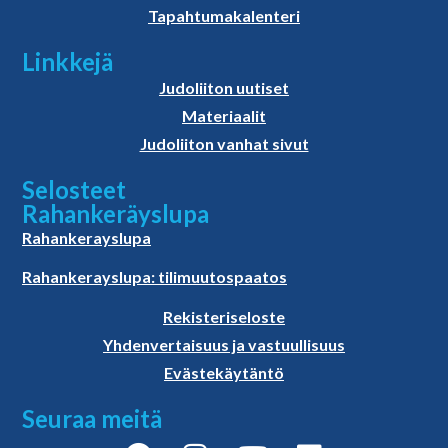
Tapahtumakalenteri
Linkkejä
Judoliiton uutiset
Materiaalit
Judoliiton vanhat sivut
Selosteet
Rahankeräyslupa
Rahankerayslupa
Rahankerayslupa: tilimuutospaatos
Rekisteriseloste
Yhdenvertaisuus ja vastuullisuus
Evästekäytäntö
Seuraa meitä