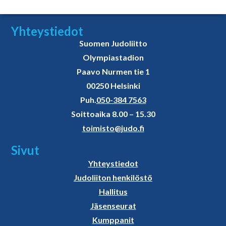
Yhteystiedot
Suomen Judoliitto
Olympiastadion
Paavo Nurmen tie 1
00250 Helsinki
Puh.
050-384 7563
Soittoaika 8.00 – 15.30
toimisto@judo.fi
Sivut
Yhteystiedot
Judoliiton henkilöstö
Hallitus
Jäsenseurat
Kumppanit