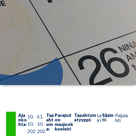
Aja
Tap
Parajud
Tapahtum
Le
Sijain
Pajula
10.
–
11.
nko
aht
on
atyyppi:
ti:
iri
hti
10.
10.
hta:
um
maajouk
a:
kueleiri
202
202