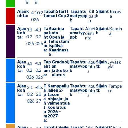
6
6
Ajank
Tapah
Startt
Tapahtu
Kil
Sijaint
Kerav
4.10.2
ohta:
tuma:
i Cup 3
matyypp
i:
pail
a
026
i:
u
Ajan
Ta
Kaarina
Tapaht
Aluet
Sijaint
Kaarin
3.1
–
4.1
koh
pa
Judo
umatyy
i:
oimi
a
0.2
0.2
ta:
ht
Open ja
ppi:
nta
u
tehostam
026
026
m
ispäivä
a:
Kaarinass
a
Ajan
Tap
Graduoij
Tapahtu
Kou
Sijain
Jyväsk
3.1
–
4.1
koh
aht
an
matyypp
ti:
lutu
ylä
0.2
0.2
ta:
um
jatkoko
i:
s
a:
ulutus
026
026
Ajan
T
Kamppailu
Tapahtu
Kou
Sijain
Tampe
2.1
–
4.5.
koh
a
lajien 2-
matyypp
ti:
lutu
re
0.2
20
ta:
p
tason
i:
s
a
ohjaaja- ja
026
27
h
valmentaja
t
koulutus
u
2026 –
m
2027
a:
Ajan
Tapaht
Vejle
Tapaht
Maaj
Sijainti:
Vejle