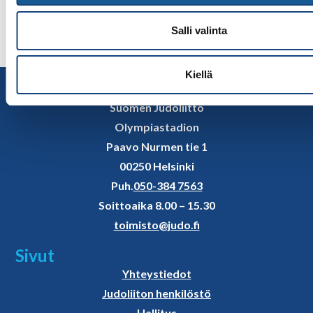
Salli valinta
Kiellä
Yhteystiedot
Suomen Judoliitto
Olympiastadion
Paavo Nurmen tie 1
00250 Helsinki
Puh.
050-384 7563
Soittoaika 8.00 – 15.30
toimisto@judo.fi
Sivut
Yhteystiedot
Judoliiton henkilöstö
Hallitus