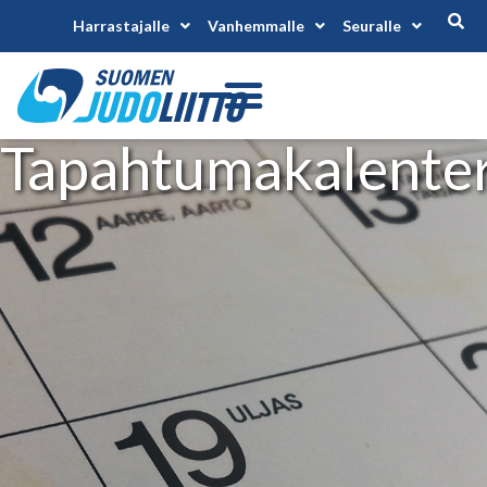
Harrastajalle
Vanhemmalle
Seuralle
Tapahtumakalenteri