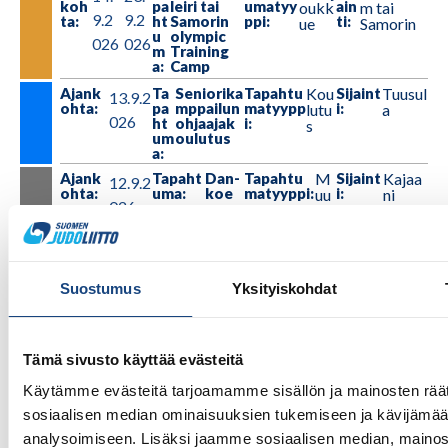
koh
pa
leiri tai
umatyy
ain
oukk
m tai
9.2
9.2
ta:
ht
Samorin
ppi:
ti:
ue
Samorin
u
olympic
026
026
m
Training
a:
Camp
Ajank
Ta
Seniorika
Tapahtu
Kou
Sijaint
Tuusul
13.9.2
ohta:
pa
mppailun
matyypp
i:
lutu
a
026
ht
ohjaajak
i:
s
um
oulutus
a:
Ajank
Tapaht
Dan-
Tapahtu
M
Sijaint
Kajaa
12.9.2
ohta:
uma:
koe
matyyppi:
i:
uu
ni
026
t
Ajan
Ta
Oppimise
Tapahtu
Kou
Sijainti
Turk
12.
–
13.
koh
pa
n ja
matyypp
:
lutu
u
9.2
9.2
ta:
ht
opettami
i:
s
u
sen
Suostumus
Yksityiskohdat
026
026
m
perusteet
a:
-koulutus
Ajan
Tap
Yläkoulu
Tapahtum
Le
Sijain
Pajula
7.9.
–
11.
koh
aht
leiri
atyyppi:
ti:
iri
hti
Tämä sivusto käyttää evästeitä
20
9.2
ta:
um
Pajulahd
a:
essa
Käytämme evästeitä tarjoamamme sisällön ja mainosten räät
26
026
sosiaalisen median ominaisuuksien tukemiseen ja kävijäm
Ajanko
Tapa
Ideapa
Tapahtu
Kil
Sijain
Lempä
5.9.2
analysoimiseen. Lisäksi jaamme sosiaalisen median, mainos
hta:
htum
rk Cup
matyypp
ti:
pail
älä