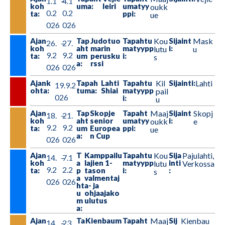
1.1
–
4.1
koh
uma:
leiri
umatyy
oukk
0.2
0.2
ta:
ppi:
ue
026
026
Ajan
Tap
Judotuo
Tapahtu
Kou
Sijaint
Mask
26.
–
27.
koh
aht
marin
matyypp
i:
lutu
u
9.2
9.2
ta:
um
perusku
i:
s
a:
rssi
026
026
Ajank
Tapah
Lahti
Tapahtu
Kil
Sijainti:
Lahti
19.9.2
ohta:
tuma:
Shiai
matyypp
pail
026
i:
u
Ajan
Tap
Skopje
Tapaht
Maaj
Sijaint
Skopj
18.
–
21.
koh
aht
senior
umatyy
i:
oukk
e
9.2
9.2
ta:
um
Europea
ppi:
ue
a:
n Cup
026
026
Ajan
T
Kamppailu
Tapahtu
Kou
Sija
Pajulahti,
14.
–
7.1
koh
a
lajien 1-
matyypp
inti
lutu
Verkossa
9.2
2.2
ta:
p
tason
i:
:
s
a
valmentaj
026
026
ht
a- ja
u
ohjaajako
m
ulutus
a:
Ajan
Ta
Kienbaum
Tapaht
Maaj
Sij
Kienbau
14.
–
23.