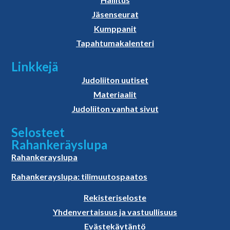
Jäsenseurat
Kumppanit
Tapahtumakalenteri
Linkkejä
Judoliiton uutiset
Materiaalit
Judoliiton vanhat sivut
Selosteet
Rahankeräyslupa
Rahankerayslupa
Rahankerayslupa: tilimuutospaatos
Rekisteriseloste
Yhdenvertaisuus ja vastuullisuus
Evästekäytäntö