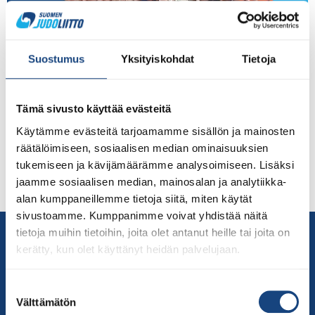
Leiriviikko Pajulahdessa Kirjoittaja: Lambacka Perttu (14
v.), Koyama Rovaniemi Yläkoululaisten leiriviikko
Suostumus
Yksityiskohdat
Tietoja
Pajulahdessa alkoi Baltic Sea Championships-kilpailusta.
Viikonloppu meni kisatunnelmien huumassa ja
maanantaina oli ensimmäiset yhteistreenit kaikkien
Tämä sivusto käyttää evästeitä
kisaajien kesken. Treenejä oli kaksi kappaletta ja niiden
Käytämme evästeitä tarjoamamme sisällön ja mainosten
sisältöön kuului alkulämmittely, hieman omaa tekniikkaa
räätälöimiseen, sosiaalisen median ominaisuuksien
ja paljon randoria. Kaksituntinen harjoitus vierähti
tukemiseen ja kävijämäärämme analysoimiseen. Lisäksi
silmänräpäyksessä. Ulkomaalaisista judokoista sai
jaamme sosiaalisen median, mainosalan ja analytiikka-
erittäin hyvää vastusta niin matossa […]
alan kumppaneillemme tietoja siitä, miten käytät
sivustoamme. Kumppanimme voivat yhdistää näitä
Yhteystiedot
tietoja muihin tietoihin, joita olet antanut heille tai joita on
kerätty, kun olet käyttänyt heidän palvelujaan.
Suomen Judoliitto
Olympiastadion
Suostumuksen
Paavo Nurmen tie 1
Välttämätön
valinta
00250 Helsinki