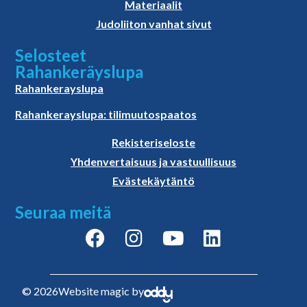
Materiaalit
Judoliiton vanhat sivut
Selosteet
Rahankeräyslupa
Rahankerayslupa
Rahankerayslupa: tilimuutospaatos
Rekisteriseloste
Yhdenvertaisuus ja vastuullisuus
Evästekäytäntö
Seuraa meitä
© 2026
Website magic by