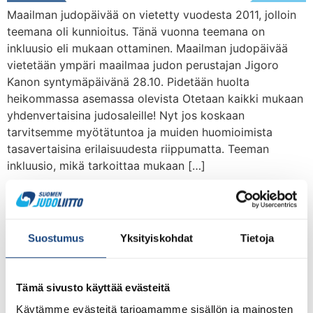
Maailman judopäivää on vietetty vuodesta 2011, jolloin
teemana oli kunnioitus. Tänä vuonna teemana on
inkluusio eli mukaan ottaminen. Maailman judopäivää
vietetään ympäri maailmaa judon perustajan Jigoro
Kanon syntymäpäivänä 28.10. Pidetään huolta
heikommassa asemassa olevista Otetaan kaikki mukaan
yhdenvertaisina judosaleille! Nyt jos koskaan
tarvitsemme myötätuntoa ja muiden huomioimista
tasavertaisina erilaisuudesta riippumatta. Teeman
inkluusio, mikä tarkoittaa mukaan […]
Maailman judopäivää
vietetään tänään 28.10. –
Suostumus
Yksityiskohdat
Tietoja
teemana solidaarisuus
Tämä sivusto käyttää evästeitä
Käytämme evästeitä tarjoamamme sisällön ja mainosten