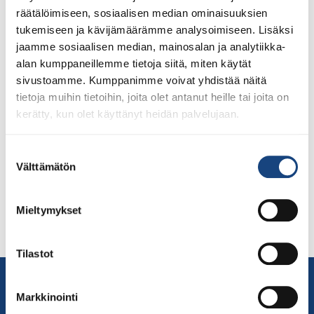
räätälöimiseen, sosiaalisen median ominaisuuksien
tukemiseen ja kävijämäärämme analysoimiseen. Lisäksi
jaamme sosiaalisen median, mainosalan ja analytiikka-
alan kumppaneillemme tietoja siitä, miten käytät
sivustoamme. Kumppanimme voivat yhdistää näitä
tietoja muihin tietoihin, joita olet antanut heille tai joita on
Maailman judopäivää on vietetty vuodesta 2011, jolloin
kerätty, kun olet käyttänyt heidän palvelujaan.
teemana oli kunnioitus. Tänä vuonna teemana on
solidaarisuus. Maailman judopäivää vietetään ympäri
Suostumuksen
maailmaa judon perustajan Jigoro Kanon
Välttämätön
valinta
syntymäpäivänä 28.10. Vaikeista ajoista selvitään
yhdessä Koko ihmiskunta on kärsinyt kuukausien ajan
Covid-19-pandemista. Jokainen epidemia -aalto on
Mieltymykset
näyttänyt oleva viimeinen, mutta seuraava aalto on aina
ilmennyt toisen päätyttyä. Pandemian lisäksi useat […]
Tilastot
Yhteystiedot
Suomen Judoliitto
Markkinointi