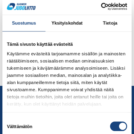
SYKSYN 2021 DAN-KOKEET 25.9.2021, Oulu (Huom!
Muuttunut sijainti) Oulun Judokerhon sali, Korvensuoran
koulu, Leväsuontie 17, 90630 OULU Sali avataan klo 10,
Suostumus
Yksityiskohdat
Tietoja
vyökoe alkaa klo 11. Kokeeseen osallistuvien tulee
ilmoittautua kokeeseen ilmoittautumislomakkeella, joka
on auki Suomisportissa 30.8.-12.9.2021. Siirry
Tämä sivusto käyttää evästeitä
ilmoittautumislomakkeelle tästä. Kokeeseen voivat
Käytämme evästeitä tarjoamamme sisällön ja mainosten
ilmoittautua ne henkilöt, joilla on hyväksytty
räätälöimiseen, sosiaalisen median ominaisuuksien
vyökoehakemus. Vyökoekomissio suosittelee
tukemiseen ja kävijämäärämme analysoimiseen. Lisäksi
osallistumista vain siinä tapauksessa, että kokeeseen
jaamme sosiaalisen median, mainosalan ja analytiikka-
[…]
alan kumppaneillemme tietoja siitä, miten käytät
sivustoamme. Kumppanimme voivat yhdistää näitä
Yhteystiedot
tietoja muihin tietoihin, joita olet antanut heille tai joita on
Suomen Judoliitto
kerätty, kun olet käyttänyt heidän palvelujaan.
Olympiastadion
Paavo Nurmen tie 1
Suostumuksen
Välttämätön
valinta
00250 Helsinki