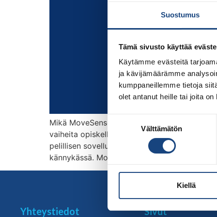
Suostumus
Tämä sivusto käyttää eväste
Käytämme evästeitä tarjoama
ja kävijämäärämme analysoim
kumppaneillemme tietoja siitä
olet antanut heille tai joita o
Suostumuksen
Mikä MoveSensei on? MoveSensei on älypuhelim
Välttämätön
valinta
vaiheita opiskella itsenäisesti. MoveSensei on
pelillisen sovelluksen avulla. Näin judosalin 
kännykässä. MoveSensei auttaa hahmottamaa
Kiellä
Yhteystiedot
Sivut