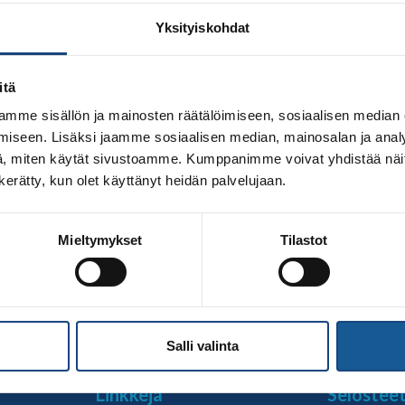
Yksityiskohdat
itä
mme sisällön ja mainosten räätälöimiseen, sosiaalisen median
iseen. Lisäksi jaamme sosiaalisen median, mainosalan ja analy
, miten käytät sivustoamme. Kumppanimme voivat yhdistää näitä t
n kerätty, kun olet käyttänyt heidän palvelujaan.
essa toimiva, virtuaalinen oppimisympäristö judoheittojen 
Mieltymykset
Tilastot
 tarkoitettu judokalle, joka haluaa kehittää tekniikkaa aktii
ulkopuolellakin voi perehtyä helposti judoon, vaikka bussia
n voimien suuntia […]
Salli valinta
Linkkejä
Selostee