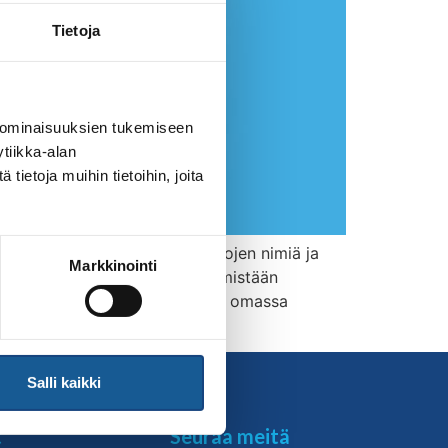
Tietoja
 ominaisuuksien tukemiseen
tiikka-alan
ietoja muihin tietoihin, joita
opetteluun. Sen avulla heittojen nimiä ja
Markkinointi
visesti ja seurata omaa kehittymistään
 odottaessa, kun sovellus kulkee omassa
Salli kaikki
t
Seuraa meitä