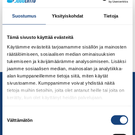
Veteraanien judon Euroopan Mestaruuskilpalut ovat
2.6.-5.6.202 Kreetan saarella, Heraklionissa Kreikassa.
Suostumus
Yksityiskohdat
Tietoja
Suomesta arvokilpailuihin osallistuu kolme
veteraanijudokaa: Pasi Laurèn (Tampereen Judo) M5,
alle 73 kg Toni Bäckman (Hangon Hyrskyt) M3, alle 81
Tämä sivusto käyttää evästeitä
kg Tom Pahlman (Hontai Judo) M9, alle 66 kg. Laurén ja
Käytämme evästeitä tarjoamamme sisällön ja mainosten
Pahlman ottelevat torstaina 2.6. ja Bäckman perjantaina
räätälöimiseen, sosiaalisen median ominaisuuksien
3.6. ”Kaikki suomalaiset judokat lähtevät EM-kilpailuun
tukemiseen ja kävijämäärämme analysoimiseen. Lisäksi
tavoitteella […]
jaamme sosiaalisen median, mainosalan ja analytiikka-
alan kumppaneillemme tietoja siitä, miten käytät
Yhteystiedot
sivustoamme. Kumppanimme voivat yhdistää näitä
Suomen Judoliitto
tietoja muihin tietoihin, joita olet antanut heille tai joita on
kerätty, kun olet käyttänyt heidän palvelujaan.
Olympiastadion
Paavo Nurmen tie 1
Suostumuksen
00250 Helsinki
Välttämätön
valinta
Puh.
050-384 7563
Soittoaika 8.00 – 15.30