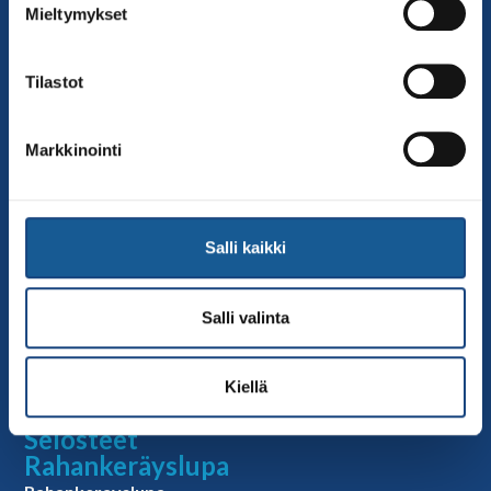
Mieltymykset
toimisto@judo.fi
Sivut
Tilastot
Yhteystiedot
Judoliiton henkilöstö
Markkinointi
Hallitus
Jäsenseurat
Kumppanit
Salli kaikki
Tapahtumakalenteri
Linkkejä
Salli valinta
Judoliiton uutiset
Materiaalit
Kiellä
Judoliiton vanhat sivut
Selosteet
Rahankeräyslupa