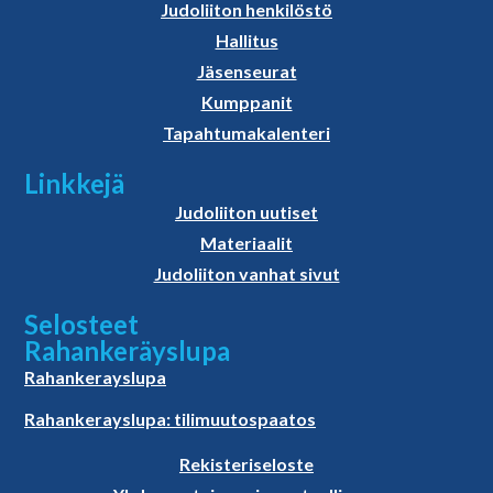
Judoliiton henkilöstö
Hallitus
Jäsenseurat
Kumppanit
Tapahtumakalenteri
Linkkejä
Judoliiton uutiset
Materiaalit
Judoliiton vanhat sivut
Selosteet
Rahankeräyslupa
Rahankerayslupa
Rahankerayslupa: tilimuutospaatos
Rekisteriseloste