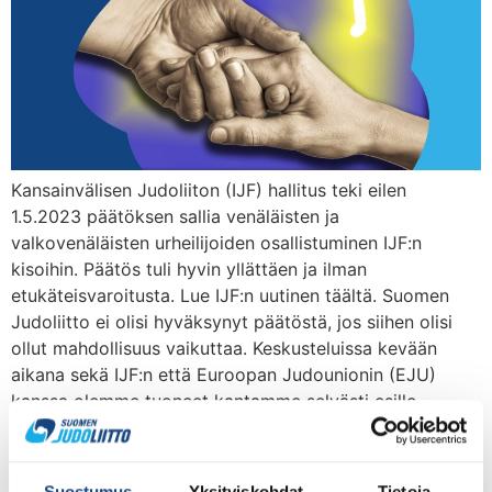
Kansainvälisen Judoliiton (IJF) hallitus teki eilen
1.5.2023 päätöksen sallia venäläisten ja
valkovenäläisten urheilijoiden osallistuminen IJF:n
kisoihin. Päätös tuli hyvin yllättäen ja ilman
etukäteisvaroitusta. Lue IJF:n uutinen täältä. Suomen
Judoliitto ei olisi hyväksynyt päätöstä, jos siihen olisi
ollut mahdollisuus vaikuttaa. Keskusteluissa kevään
aikana sekä IJF:n että Euroopan Judounionin (EJU)
kanssa olemme tuoneet kantamme selvästi esille
yhdessä […]
Georgii Zantaraia ei pääse
Suostumus
Yksityiskohdat
Tietoja