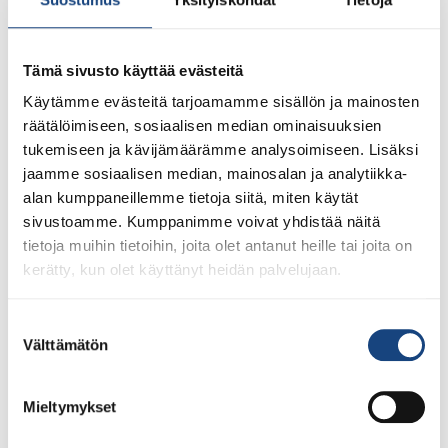
Suomeen sodan keskeltä –
leirille tulossa uusi
Tämä sivusto käyttää evästeitä
päävalmentaja
Käytämme evästeitä tarjoamamme sisällön ja mainosten
räätälöimiseen, sosiaalisen median ominaisuuksien
tukemiseen ja kävijämäärämme analysoimiseen. Lisäksi
jaamme sosiaalisen median, mainosalan ja analytiikka-
alan kumppaneillemme tietoja siitä, miten käytät
sivustoamme. Kumppanimme voivat yhdistää näitä
tietoja muihin tietoihin, joita olet antanut heille tai joita on
kerätty, kun olet käyttänyt heidän palvelujaan.
Suostumuksen
Yanagi Judo Campin päävalmentaja vaihtuu, koska
Välttämätön
valinta
valmentajaksi lupautunut ukrainalainen judolegenda
Georgii Zantaraia ei pääse Suomeen olosuhteista
Mieltymykset
johtuen. Yanagi ry:n puheenjohtaja Pekka Yrjänä kertoo
soittaneensa suoraan Zantaraialle Ukrainaan. Yrjänä