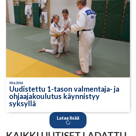
30.6.2026
Uudistettu 1-tason valmentaja- ja
ohjaajakoulutus käynnistyy
syksyllä
Lataa lisää
KAIKKI UUTISET LADATTU