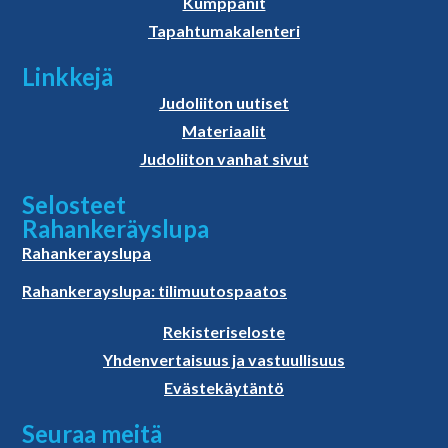
Kumppanit
Tapahtumakalenteri
Linkkejä
Judoliiton uutiset
Materiaalit
Judoliiton vanhat sivut
Selosteet
Rahankeräyslupa
Rahankerayslupa
Rahankerayslupa: tilimuutospaatos
Rekisteriseloste
Yhdenvertaisuus ja vastuullisuus
Evästekäytäntö
Seuraa meitä