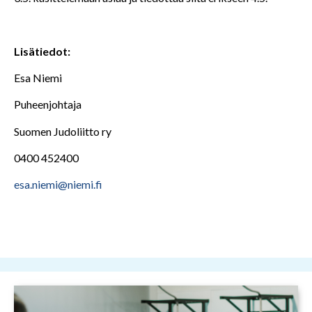
Lisätiedot:
Esa Niemi
Puheenjohtaja
Suomen Judoliitto ry
0400 452400
esa.niemi@niemi.fi