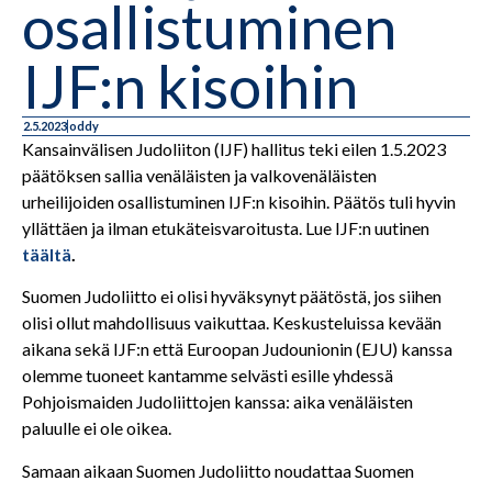
osallistuminen
IJF:n kisoihin
2.5.2023
oddy
Kansainvälisen Judoliiton (IJF) hallitus teki eilen 1.5.2023
päätöksen sallia venäläisten ja valkovenäläisten
urheilijoiden osallistuminen IJF:n kisoihin. Päätös tuli hyvin
yllättäen ja ilman etukäteisvaroitusta. Lue IJF:n uutinen
täältä
.
Suomen Judoliitto ei olisi hyväksynyt päätöstä, jos siihen
olisi ollut mahdollisuus vaikuttaa. Keskusteluissa kevään
aikana sekä IJF:n että Euroopan Judounionin (EJU) kanssa
olemme tuoneet kantamme selvästi esille yhdessä
Pohjoismaiden Judoliittojen kanssa: aika venäläisten
paluulle ei ole oikea.
Samaan aikaan Suomen Judoliitto noudattaa Suomen