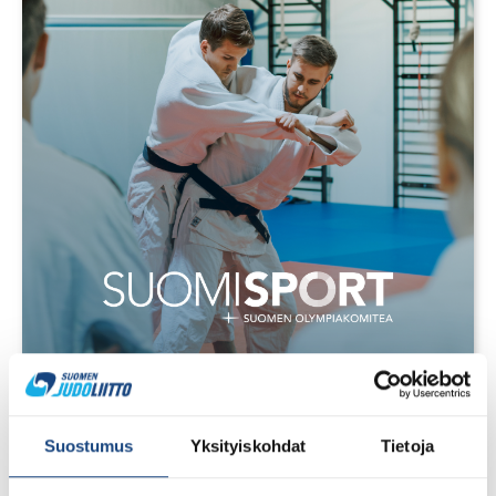
28.7.2026
Uudet lisenssit ostettavissa
1.8.2026 alkaen
Suostumus
Yksityiskohdat
Tietoja
Voit 1.8.2026 lähtien ostaa Judoliiton lisenssin kaudelle
1.8.2026 – 31.7.2027 Suomisportissa. Uuden kauden