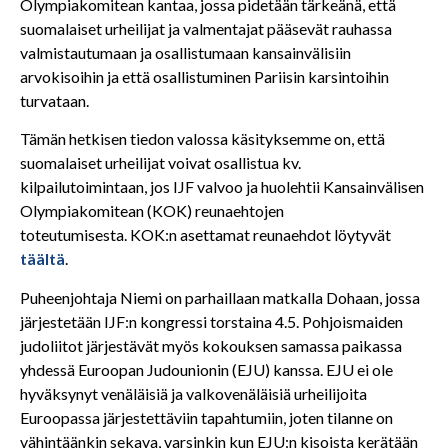
Olympiakomitean kantaa, jossa pidetään tärkeänä, että
suomalaiset urheilijat ja valmentajat pääsevät rauhassa
valmistautumaan ja osallistumaan kansainvälisiin
arvokisoihin ja että osallistuminen Pariisin karsintoihin
turvataan.
Tämän hetkisen tiedon valossa käsityksemme on, että
suomalaiset urheilijat voivat osallistua kv.
kilpailutoimintaan, jos IJF valvoo ja huolehtii Kansainvälisen
Olympiakomitean (KOK) reunaehtojen
toteutumisesta. KOK:n asettamat reunaehdot löytyvät
täältä
.
Puheenjohtaja Niemi on parhaillaan matkalla Dohaan, jossa
järjestetään IJF:n kongressi torstaina 4.5. Pohjoismaiden
judoliitot järjestävät myös kokouksen samassa paikassa
yhdessä Euroopan Judounionin (EJU) kanssa. EJU ei ole
hyväksynyt venäläisiä ja valkovenäläisiä urheilijoita
Euroopassa järjestettäviin tapahtumiin, joten tilanne on
vähintäänkin sekava, varsinkin kun EJU:n kisoista kerätään