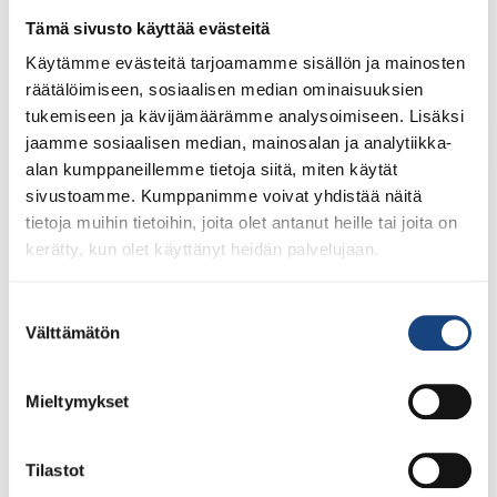
lisenssit eivät siis [...]
Tämä sivusto käyttää evästeitä
Käytämme evästeitä tarjoamamme sisällön ja mainosten
räätälöimiseen, sosiaalisen median ominaisuuksien
tukemiseen ja kävijämäärämme analysoimiseen. Lisäksi
LUE LISÄÄ
jaamme sosiaalisen median, mainosalan ja analytiikka-
alan kumppaneillemme tietoja siitä, miten käytät
sivustoamme. Kumppanimme voivat yhdistää näitä
tietoja muihin tietoihin, joita olet antanut heille tai joita on
kerätty, kun olet käyttänyt heidän palvelujaan.
Suostumuksen
Välttämätön
valinta
Mieltymykset
Tilastot