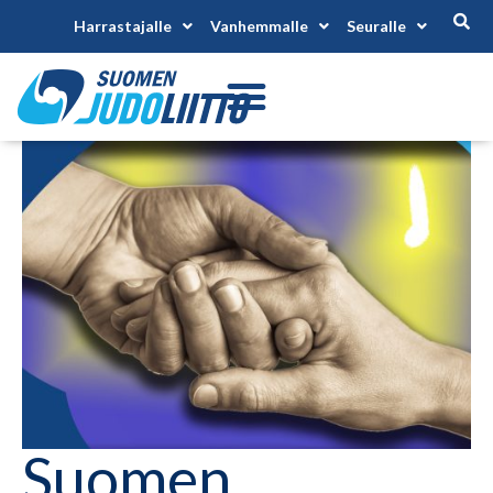
Harrastajalle
Vanhemmalle
Seuralle
Suomen