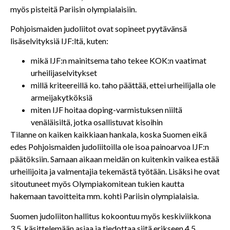
myös pisteitä Pariisin olympialaisiin.
Pohjoismaiden judoliitot ovat sopineet pyytävänsä
lisäselvityksiä IJF:ltä, kuten:
mikä IJF:n mainitsema taho tekee KOK:n vaatimat
urheilijaselvitykset
millä kriteereillä ko. taho päättää, ettei urheilijalla ole
armeijakytköksiä
miten IJF hoitaa doping-varmistuksen niiltä
venäläisiltä, jotka osallistuvat kisoihin
Tilanne on kaiken kaikkiaan hankala, koska Suomen eikä
edes Pohjoismaiden judoliitoilla ole isoa painoarvoa IJF:n
päätöksiin. Samaan aikaan meidän on kuitenkin vaikea estää
urheilijoita ja valmentajia tekemästä työtään. Lisäksi he ovat
sitoutuneet myös Olympiakomitean tukien kautta
hakemaan tavoitteita mm. kohti Pariisin olympialaisia.
Suomen judoliiton hallitus kokoontuu myös keskiviikkona
3.5. käsittelemään asiaa ja tiedottaa siitä erikseen 4.5.