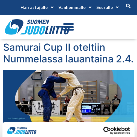
Harrastajalle
Vanhemmalle
Seuralle
Samurai Cup II oteltiin
Nummelassa lauantaina 2.4.
Vuoden toinen Samurai Cup järjestettiin Nummelassa