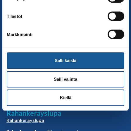
Sivut
Yhteystiedot
Tilastot
Judoliiton henkilöstö
Hallitus
Markkinointi
Jäsenseurat
Kumppanit
Tapahtumakalenteri
Salli kaikki
Linkkejä
Judoliiton uutiset
Salli valinta
Materiaalit
Judoliiton vanhat sivut
Kiellä
Selosteet
Rahankeräyslupa
Rahankerayslupa