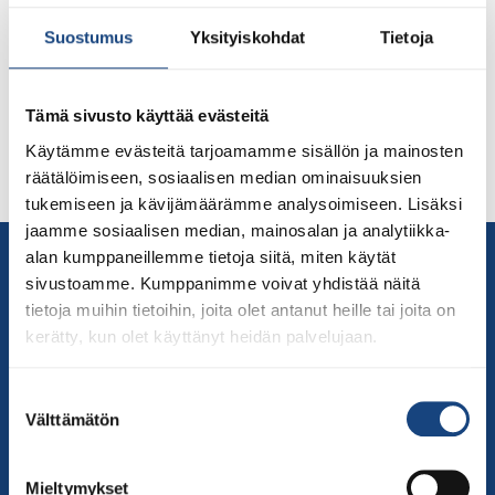
lauantaina 2.4.2022. Kilpailu oli vetänyt Nummelaan
mukavasti väkeä (114 kilpailijaa), ja varsinkin
Suostumus
Yksityiskohdat
Tietoja
nuoremmista ikäluokista, etenkin alle 15- ja alle 18-
vuotiaissa nähtiin todella tasokkaita sarjoja. Kilpailijoita
Nummelaan oli saapunut Pohjois-Suomesta asti
Tämä sivusto käyttää evästeitä
kimppakyydillä, mikä tarkoitti sitä, että moni kilpailija
Käytämme evästeitä tarjoamamme sisällön ja mainosten
pääsi mittelemään voimiaan ensi kertaa uusia ”naamoja”
räätälöimiseen, sosiaalisen median ominaisuuksien
vastaan. Lue Tommi Valtosen kirjoittama […]
tukemiseen ja kävijämäärämme analysoimiseen. Lisäksi
jaamme sosiaalisen median, mainosalan ja analytiikka-
Yhteystiedot
alan kumppaneillemme tietoja siitä, miten käytät
sivustoamme. Kumppanimme voivat yhdistää näitä
Suomen Judoliitto
tietoja muihin tietoihin, joita olet antanut heille tai joita on
Olympiastadion
kerätty, kun olet käyttänyt heidän palvelujaan.
Paavo Nurmen tie 1
00250 Helsinki
Suostumuksen
Puh.
050-384 7563
Välttämätön
valinta
Soittoaika 8.00 – 15.30
toimisto@judo.fi
Mieltymykset