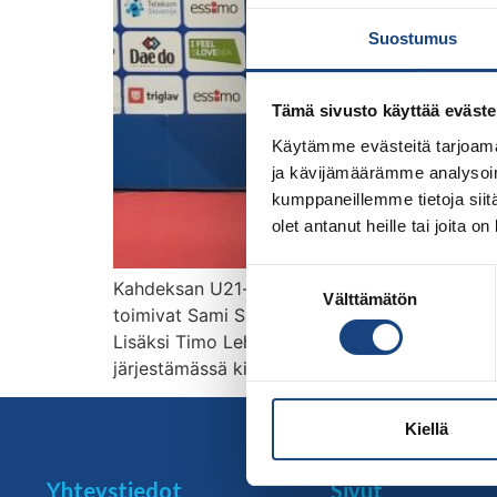
Suostumus
Tämä sivusto käyttää eväste
Käytämme evästeitä tarjoama
ja kävijämäärämme analysoim
kumppaneillemme tietoja siitä
olet antanut heille tai joita o
Suostumuksen
Kahdeksan U21-ikäistä urheilijaa otteli viim
Välttämätön
valinta
toimivat Sami Salonen ja Katri Forssell, jok
Lisäksi Timo Lehtonen toimi kilpailuissa tuom
järjestämässä kilpailuja. Kilpailuihin osallist
Kiellä
Yhteystiedot
Sivut