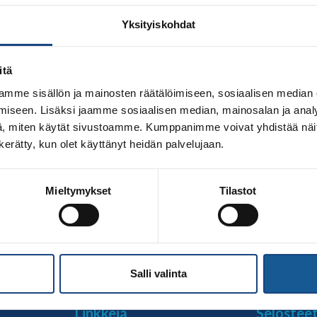
Yksityiskohdat
itä
mme sisällön ja mainosten räätälöimiseen, sosiaalisen median
iseen. Lisäksi jaamme sosiaalisen median, mainosalan ja analy
, miten käytät sivustoamme. Kumppanimme voivat yhdistää näitä t
n kerätty, kun olet käyttänyt heidän palvelujaan.
e viikonloppuna 1.-2.7.2o23 Slovenj Gradec Junior European
Mieltymykset
Tilastot
a oli ensimmäistä kertaa kansainvälisessä kilpailussa valme
arina. Judoliiton Kansainvälisten asioiden työryhmän jäsen
ui 347 judokaa 31 maasta. […]
Salli valinta
Linkkejä
Selostee