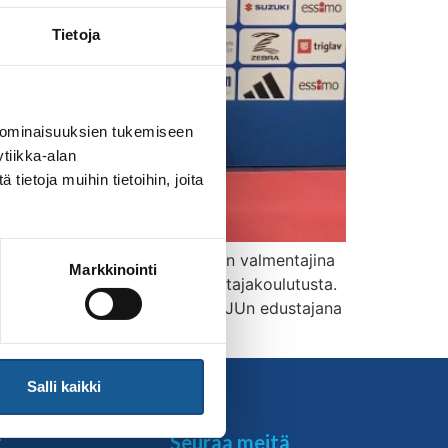
Tietoja
 ominaisuuksien tukemiseen
tiikka-alan
ietoja muihin tietoihin, joita
 Cupissa Sloveniassa. Joukkueen valmentajina
Markkinointi
ntajana osana VOK3-Judovalmentajakoulutusta.
enäkin toimiva Tapio Mäki oli EJUn edustajana
Salli kaikki
t
Seuraa meitä