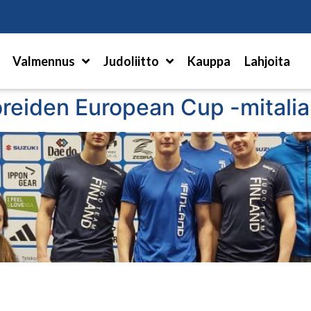
Hae
Valmennus
Judoliitto
Kauppa
Lahjoita
nioreiden European Cup -mital