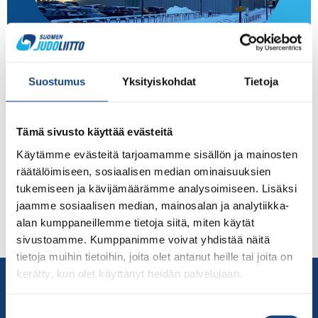
Yhteisharjoitukset Urheassa käynnistyvät jälleen
Suostumus
Yksityiskohdat
Tietoja
elokuun aikana. Ensimmäinen yhteisharjoitus
järjestetään 10.8. Urhean yhteisharjoitukset järjestetään
lauantaisin 18-vuotiaille ja vanhemmille. Ensimmäinen
Tämä sivusto käyttää evästeitä
harjoitus on 10:30 – 12:30 ja toinen 14:30 – 16:30.
Ilmoittautuminen yhteisharjoituksiin tapahtuu Judoliiton
Käytämme evästeitä tarjoamamme sisällön ja mainosten
kalenterista yhteisharjoituksia edeltävään perjantaihin
räätälöimiseen, sosiaalisen median ominaisuuksien
kello 12.00 mennessä, mikäli kulkulupaa ei ole. Etelä-
tukemiseen ja kävijämäärämme analysoimiseen. Lisäksi
Suomen Judon järjestää 11-14-vuotiaille suunnatut
jaamme sosiaalisen median, mainosalan ja analytiikka-
Tehotiimin leiripäivien harjoitusajat lauantaisin ovat 9:00
alan kumppaneillemme tietoja siitä, miten käytät
– […]
sivustoamme. Kumppanimme voivat yhdistää näitä
tietoja muihin tietoihin, joita olet antanut heille tai joita on
kerätty, kun olet käyttänyt heidän palvelujaan.
Yhteystiedot
Suomen Judoliitto
Suostumuksen