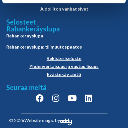
Materiaalit
Judoliiton vanhat sivut
Selosteet
Rahankeräyslupa
Rahankerayslupa
Rahankerayslupa: tilimuutospaatos
Rekisteriseloste
Yhdenvertaisuus ja vastuullisuus
Evästekäytäntö
Seuraa meitä
© 2026
Website magic by