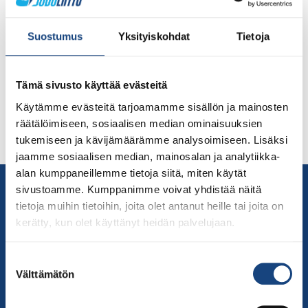
Judotatameille toivotaan pikaista pääsyä Judoseurat
ovat eläneet koronakurimuksessa jo yli kaksi vuotta,
Suostumus
Yksityiskohdat
Tietoja
jonka aikana alueellinen lajitoiminta on välillä ollut monin
paikoin kokonaan katkolla. Sisäliikuntatilojen
vapauttamista liikunnalle ja urheilulle kaivataan, jotta
Tämä sivusto käyttää evästeitä
etenkin lasten ja nuorten harrastus- ja kilpailutoiminta
Käytämme evästeitä tarjoamamme sisällön ja mainosten
voi jatkua. Liikkumattomuuden yhteiskunnallisten
räätälöimiseen, sosiaalisen median ominaisuuksien
vaikutusten lisäksi on huoli siitä, miten saadaan ihmiset
tukemiseen ja kävijämäärämme analysoimiseen. Lisäksi
jälleen tatamille takaisin ja mukaan seuratoimintaan […]
jaamme sosiaalisen median, mainosalan ja analytiikka-
alan kumppaneillemme tietoja siitä, miten käytät
Yhteystiedot
sivustoamme. Kumppanimme voivat yhdistää näitä
Suomen Judoliitto
tietoja muihin tietoihin, joita olet antanut heille tai joita on
kerätty, kun olet käyttänyt heidän palvelujaan.
Olympiastadion
Paavo Nurmen tie 1
Suostumuksen
00250 Helsinki
Välttämätön
valinta
Puh.
050-384 7563
Soittoaika 8.00 – 15.30