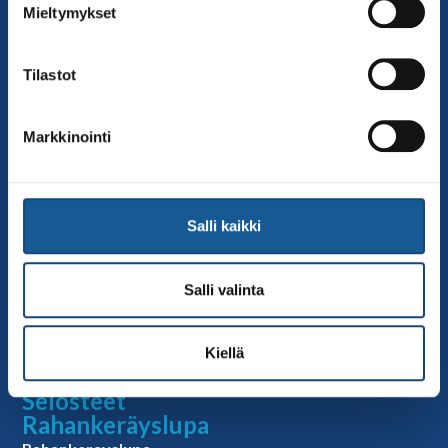
Mieltymykset
toimisto@judo.fi
Sivut
Tilastot
Yhteystiedot
Judoliiton henkilöstö
Markkinointi
Hallitus
Jäsenseurat
Kumppanit
Salli kaikki
Tapahtumakalenteri
Linkkejä
Salli valinta
Judoliiton uutiset
Materiaalit
Kiellä
Judoliiton vanhat sivut
Selosteet
Rahankeräyslupa