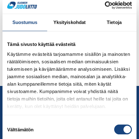
Judoliiton uusi kalenteri on nyt julkaistu – lue
Suostumus
Yksityiskohdat
Tietoja
ajankohtaista tietoa Löydät kalenterin etusivulta ja
pääset katsomaan sitä myös tästä linkistä. Judoliiton
uusi judo.fi -sivuston kalenterialusta on julkaistu
Tämä sivusto käyttää evästeitä
11.11.2021 ja vuoden 2022 kalenteria täydennetään
Käytämme evästeitä tarjoamamme sisällön ja mainosten
loppuvuoden aikana. Seurojen jo ilmoittamat ja
räätälöimiseen, sosiaalisen median ominaisuuksien
julkaistut kalenterimerkinnät on nähtävillä ja päivitetty
tukemiseen ja kävijämäärämme analysoimiseen. Lisäksi
kevään jo varattujen tapahtumien osalta. Myös syksylle
jaamme sosiaalisen median, mainosalan ja analytiikka-
2022 on tullut muutama merkintä, […]
alan kumppaneillemme tietoja siitä, miten käytät
sivustoamme. Kumppanimme voivat yhdistää näitä
Yhteystiedot
tietoja muihin tietoihin, joita olet antanut heille tai joita on
Suomen Judoliitto
kerätty, kun olet käyttänyt heidän palvelujaan.
Olympiastadion
Paavo Nurmen tie 1
Suostumuksen
Välttämätön
00250 Helsinki
valinta
Puh.
050-384 7563