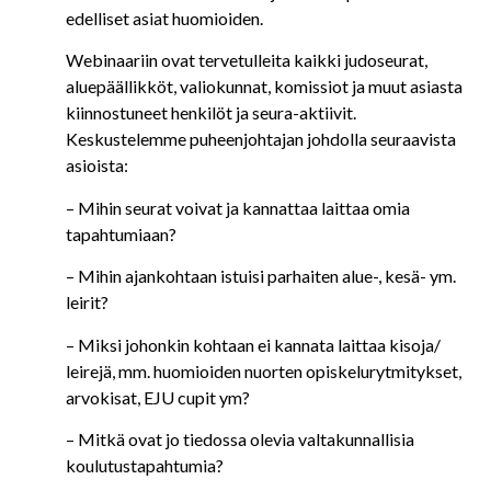
edelliset asiat huomioiden.
Webinaariin ovat tervetulleita kaikki judoseurat,
aluepäällikköt, valiokunnat, komissiot ja muut asiasta
kiinnostuneet henkilöt ja seura-aktiivit.
Keskustelemme puheenjohtajan johdolla seuraavista
asioista:
– Mihin seurat voivat ja kannattaa laittaa omia
tapahtumiaan?
– Mihin ajankohtaan istuisi parhaiten alue-, kesä- ym.
leirit?
– Miksi johonkin kohtaan ei kannata laittaa kisoja/
leirejä, mm. huomioiden nuorten opiskelurytmitykset,
arvokisat, EJU cupit ym?
– Mitkä ovat jo tiedossa olevia valtakunnallisia
koulutustapahtumia?