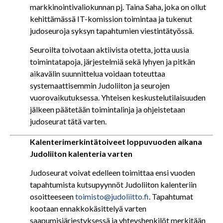
markkinointivaliokunnan pj. Taina Saha, joka on ollut
kehittämässä IT-komission toimintaa ja tukenut
judoseuroja syksyn tapahtumien viestintätyössä.
Seuroilta toivotaan aktiivista otetta, jotta uusia
toimintatapoja, järjestelmiä sekä lyhyen ja pitkän
aikavälin suunnittelua voidaan toteuttaa
systemaattisemmin Judoliiton ja seurojen
vuorovaikutuksessa. Yhteisen keskustelutilaisuuden
jälkeen päätetään toimintalinja ja ohjeistetaan
judoseurat tätä varten.
Kalenterimerkintätoiveet loppuvuoden aikana
Judoliiton kalenteria varten
Judoseurat voivat edelleen toimittaa ensi vuoden
tapahtumista kutsupyynnöt Judoliiton kalenteriin
osoitteeseen
toimisto@judoliitto.fi
. Tapahtumat
kootaan ennakkokäsittelyä varten
saapumisjärjestyksessä ja yhteyshenkilöt merkitään