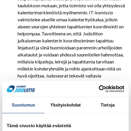
taulukkoon mukaan, jotta toimisto voi olla yhteydessä
kalenterimerkinnöistä myöhemmin. IT-komissio
valmistelee alueille omaa kalenterityökalua, jolloin
alueen seurojen yhteinen tapahtumien koordinointi on
helpompaa. Tavoitteena on, että Judoliiton
julkaiseman kalenterin koordinoiminen tapahtuu
linjatusti ja siinä huomioidaan paremmin urheilijoiden
aikataulut ja voidaan yhdessä suunnitellen hahmottaa,
millaisia kilpailuja, leirejä ja tapahtumia tarvitaan
millekin kohderyhmälle ja mihin ajankohtaan niitä on
hyvä sijoittaa. Judoseurat tekevät valtavia
talkooponnistuksia tapahtumien eteen ja tästä syystä
on tärkeää tukea yhteisiä onnistumisia.
Judoliitto pyrkii tällä uudistustoimenpiteellä
Suostumus
Yksityiskohdat
Tietoja
linjaamaan yhteisiä pelisääntöjä ja varmistamaan, että
tärkeisiin tapahtumiin riittää kilpailijoita ja pystytää
välttämään tapahtumien päällekkäisyyksiä ja
Tämä sivusto käyttää evästeitä
suuntaamaan voimavarat mahdollisimman