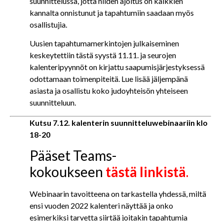
suunnittelussa, jotta niiden ajoitus on kaikkien
kannalta onnistunut ja tapahtumiin saadaan myös
osallistujia.
Uusien tapahtumamerkintojen julkaiseminen
keskeytettiin tästä syystä 11.11. ja seurojen
kalenteripyynnöt on kirjattu saapumisjärjestyksessä
odottamaan toimenpiteitä. Lue lisää jäljempänä
asiasta ja osallistu koko judoyhteisön yhteiseen
suunnitteluun.
Kutsu 7.12. kalenterin suunnitteluwebinaariin klo
18-20
Pääset Teams-
kokoukseen
tästä linkistä
.
Webinaarin tavoitteena on tarkastella yhdessä, miltä
ensi vuoden 2022 kalenteri näyttää ja onko
esimerkiksi tarvetta siirtää joitakin tapahtumia