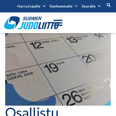
Harrastajalle
Vanhemmalle
Seuralle
Osallistu