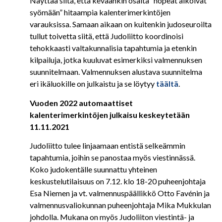
Näyttää siltä, että keväänkin osalta ”nopeat alkoivat
syömään” hitaampia kalenterimerkintöjen
varauksissa. Samaan aikaan on kuitenkin judoseuroilta
tullut toivetta siitä, että Judoliitto koordinoisi
tehokkaasti valtakunnalisia tapahtumia ja etenkin
kilpailuja, jotka kuuluvat esimerkiksi valmennuksen
suunnitelmaan. Valmennuksen alustava suunnitelma
eri ikäluokille on julkaistu ja se löytyy
täältä
.
Vuoden 2022 automaattiset
kalenterimerkintöjen julkaisu keskeytetään
11.11.2021
Judoliitto tulee linjaamaan entistä selkeämmin
tapahtumia, joihin se panostaa myös viestinnässä.
Koko judokentälle suunnattu yhteinen
keskustelutilaisuus on 7.12. klo 18-20 puheenjohtaja
Esa Niemen ja vt. valmennuspäällikkö Otto Favénin ja
valmennusvaliokunnan puheenjohtaja Mika Mukkulan
johdolla. Mukana on myös Judoliiton viestintä- ja