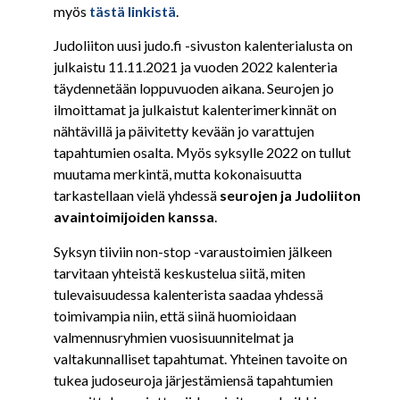
myös
tästä linkistä
.
Judoliiton uusi judo.fi -sivuston kalenterialusta on
julkaistu 11.11.2021 ja vuoden 2022 kalenteria
täydennetään loppuvuoden aikana. Seurojen jo
ilmoittamat ja julkaistut kalenterimerkinnät on
nähtävillä ja päivitetty kevään jo varattujen
tapahtumien osalta. Myös syksylle 2022 on tullut
muutama merkintä, mutta kokonaisuutta
tarkastellaan vielä yhdessä
seurojen ja Judoliiton
avaintoimijoiden kanssa
.
Syksyn tiiviin non-stop -varaustoimien jälkeen
tarvitaan yhteistä keskustelua siitä, miten
tulevaisuudessa kalenterista saadaa yhdessä
toimivampia niin, että siinä huomioidaan
valmennusryhmien vuosisuunnitelmat ja
valtakunnalliset tapahtumat. Yhteinen tavoite on
tukea judoseuroja järjestämiensä tapahtumien