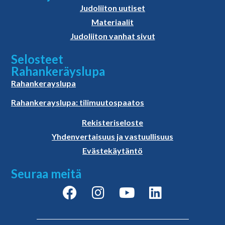
Judoliiton uutiset
Materiaalit
Judoliiton vanhat sivut
Selosteet
Rahankeräyslupa
Rahankerayslupa
Rahankerayslupa: tilimuutospaatos
Rekisteriseloste
Yhdenvertaisuus ja vastuullisuus
Evästekäytäntö
Seuraa meitä