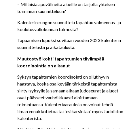
– Millaisia apuvälineita alueille on tarjolla yhteisen
toiminnan suunnitteluun?
Kalenterin rungon suunnittelu tapahtuu valmennus- ja
koulutusvaliokunnan toimesta?
Tapaamisen lopuksi sovitaan vuoden 2023 kalenterin
suunnittelusta ja aikataulusta.
Muutostyö kohti tapahtumien tiiviimpää
koordinointia on alkanut
Syksyn tapahtumien koordinointi on ollut hyvin
haastava, koska osa kevään tärkeistä tapahtumista
siirtyi syksylle ja samaan aikaan judoseurat ja alueet
ovat päässeet vauhdikkaasti aloittamaan
toimintaansa. Kalenterivarauksia on voinut tehdä
ilman ennakkotietoa tai ”esikarsintaa” myös Judoliiton
kalenterista.