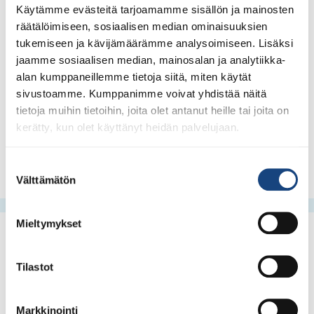
Käytämme evästeitä tarjoamamme sisällön ja mainosten
tehokkaasti toimintasuunnitelmassa osoitettuihin
räätälöimiseen, sosiaalisen median ominaisuuksien
tapahtumiin ja seurojen tukemiseen.
tukemiseen ja kävijämäärämme analysoimiseen. Lisäksi
Judoseurat ja alueet voivat luottavaisin mielin
jaamme sosiaalisen median, mainosalan ja analytiikka-
suunnitella tulevaa ja omia sekä alueiden
alan kumppaneillemme tietoja siitä, miten käytät
kalentereitaan. Judoliitto selkiyttää toimintalinjaansa
sivustoamme. Kumppanimme voivat yhdistää näitä
ja tätä varten halutaan kuulla judoseurojen,
tietoja muihin tietoihin, joita olet antanut heille tai joita on
komissioiden ja valiokuntien näkemyksiä uusien
kerätty, kun olet käyttänyt heidän palvelujaan.
toimintatapojen luomiseksi.
Suostumuksen
Välttämätön
valinta
Mieltymykset
Tilastot
Markkinointi