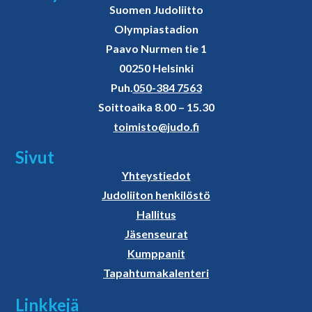
Suomen Judoliitto
Olympiastadion
Paavo Nurmen tie 1
00250 Helsinki
Puh.
050-384 7563
Soittoaika 8.00 – 15.30
toimisto@judo.fi
Sivut
Yhteystiedot
Judoliiton henkilöstö
Hallitus
Jäsenseurat
Kumppanit
Tapahtumakalenteri
Linkkejä