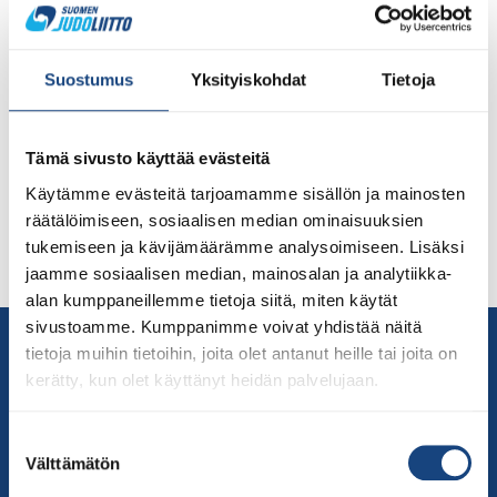
Katajudon EM-kilpailut ovat parhaillaan käynnissa
Suostumus
Yksityiskohdat
Tietoja
Kroatian Rijekassa. Suomesta on kilpailemassa on kaksi
paria: Kati Stoyanov-Pitkänen ja Heli Vartiainen
(Tikkurilan Judokat) ja Juha Alaluukas – Marko Ryyppö
Tämä sivusto käyttää evästeitä
(Hollolan Holjutai). Naiset esittävät Katameno-katan ja
Käytämme evästeitä tarjoamamme sisällön ja mainosten
miehet Kimeno-katan. Tätä uutista kirjoittaessa
räätälöimiseen, sosiaalisen median ominaisuuksien
ensimmäisen päivän suoritukset ovat takana. Miehet
tukemiseen ja kävijämäärämme analysoimiseen. Lisäksi
ovat selvittäneet tiensä hienosti sunnuntain finaaliin,
jaamme sosiaalisen median, mainosalan ja analytiikka-
jonne suuntaavat pisteillä 514,5 kolmannelta sijalta […]
alan kumppaneillemme tietoja siitä, miten käytät
sivustoamme. Kumppanimme voivat yhdistää näitä
Yhteystiedot
tietoja muihin tietoihin, joita olet antanut heille tai joita on
Suomen Judoliitto
kerätty, kun olet käyttänyt heidän palvelujaan.
Olympiastadion
Paavo Nurmen tie 1
Suostumuksen
Välttämätön
00250 Helsinki
valinta
Puh.
050-384 7563