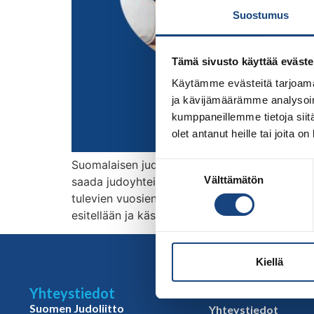
Suostumus
Tämä sivusto käyttää eväste
Käytämme evästeitä tarjoama
ja kävijämäärämme analysoim
kumppaneillemme tietoja siitä
olet antanut heille tai joita o
Suomalaisen judo strategiakausi päättyy vuod
Suostumuksen
Välttämätön
saada judoyhteisössä erilaisissa tehtävissä to
valinta
tulevien vuosien aikana. Yhtenä keinona näk
esitellään ja käsitellään yhdessä Judoliiton ja
Kiellä
Yhteystiedot
Sivut
Suomen Judoliitto
Yhteystiedot