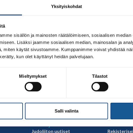
Yksityiskohdat
itä
mme sisällön ja mainosten räätälöimiseen, sosiaalisen median
iseen. Lisäksi jaamme sosiaalisen median, mainosalan ja analy
, miten käytät sivustoamme. Kumppanimme voivat yhdistää näitä t
n kerätty, kun olet käyttänyt heidän palvelujaan.
en 2024 loppuun ja uutta strategiaa vuosille 2025-2028 tehd
Mieltymykset
Tilastot
imivilta näkemyksiä strategiatyön tueksi. Strategia tulee o
emysten saamiseksi on kysely, johon mahdollisimman monen 
 judoseurojen […]
Salli valinta
Linkkejä
Selostee
Judoliiton uutiset
Rekisterise