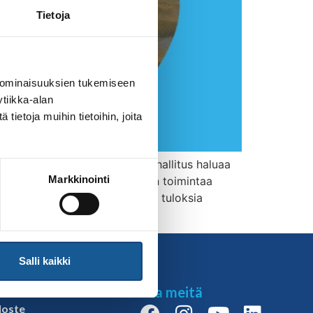
Tietoja
 ominaisuuksien tukemiseen
tiikka-alan
ietoja muihin tietoihin, joita
ään parhaillaan. Judoliiton hallitus haluaa
Markkinointi
hjaamaan Judoliiton ja seurojen toimintaa
toivotaan vastaavan. Kyselyn tuloksia
Salli kaikki
t
Seuraa meitä
loste