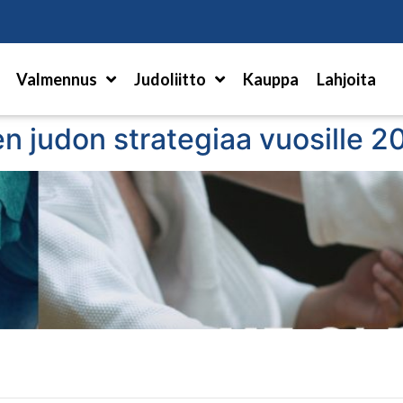
Hae
Valmennus
Judoliitto
Kauppa
Lahjoita
en judon strategiaa vuosille 