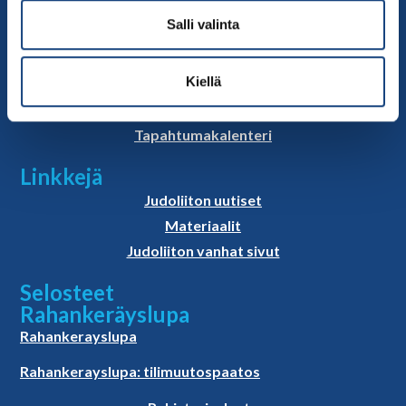
Yhteystiedot
Salli valinta
Judoliiton henkilöstö
Hallitus
Kiellä
Jäsenseurat
Kumppanit
Tapahtumakalenteri
Linkkejä
Judoliiton uutiset
Materiaalit
Judoliiton vanhat sivut
Selosteet
Rahankeräyslupa
Rahankerayslupa
Rahankerayslupa: tilimuutospaatos