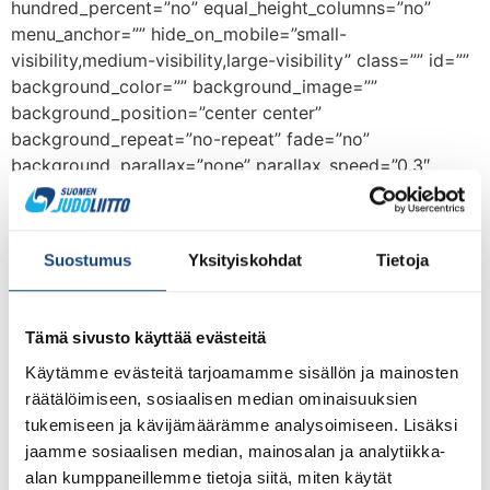
hundred_percent=”no” equal_height_columns=”no”
menu_anchor=”” hide_on_mobile=”small-
visibility,medium-visibility,large-visibility” class=”” id=””
background_color=”” background_image=””
background_position=”center center”
background_repeat=”no-repeat” fade=”no”
background_parallax=”none” parallax_speed=”0.3″
video_mp4=”” video_webm=”” video_ogv=””
video_url=”” video_aspect_ratio=”16:9″
video_loop=”yes” video_mute=”yes” overlay_color=””
Suostumus
Yksityiskohdat
Tietoja
video_preview_image=”” border_color=””
border_style=”solid” padding_top=””
padding_bottom=”” padding_left=”” padding_right=””]
Tämä sivusto käyttää evästeitä
[fusion_builder_row][fusion_builder_column type=”1_1″
Käytämme evästeitä tarjoamamme sisällön ja mainosten
layout=”1_1″ background_position=”left top”
räätälöimiseen, sosiaalisen median ominaisuuksien
background_color=”” border_color=””
tukemiseen ja kävijämäärämme analysoimiseen. Lisäksi
border_style=”solid” border_position=”all”
jaamme sosiaalisen median, mainosalan ja analytiikka-
spacing=”yes” background_image=””
alan kumppaneillemme tietoja siitä, miten käytät
background_repeat=”no-repeat” padding_top=””