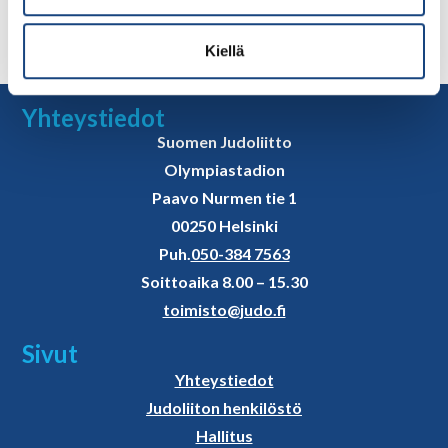
pisteitä. Suomalaiset ovat niitä metsästämässä ennen
ensi kevään olympiakarsintaa ja tavoitteena on nostaa
Kiellä
sijoitusta World Ranking-listalla. Emilia […]
Yhteystiedot
Suomen Judoliitto
Olympiastadion
Paavo Nurmen tie 1
00250 Helsinki
Puh.
050-384 7563
Soittoaika 8.00 – 15.30
toimisto@judo.fi
Sivut
Yhteystiedot
Judoliiton henkilöstö
Hallitus