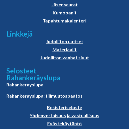
Jäsenseurat
Kumppanit
Tapahtumakalenteri
Linkkejä
Judoliiton uutiset
Materiaalit
Judoliiton vanhat sivut
Selosteet
Rahankeräyslupa
Rahankerayslupa
Rahankerayslupa: tilimuutospaatos
Rekisteriseloste
Yhdenvertaisuus ja vastuullisuus
Evästekäytäntö