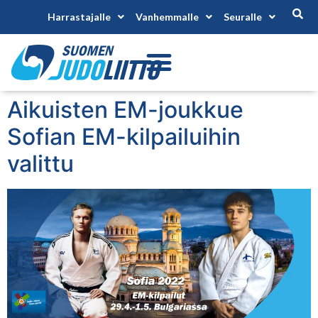
Harrastajalle
Vanhemmalle
Seuralle
Aikuisten EM-joukkue
Sofian EM-kilpailuihin
valittu