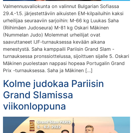
Valmennusvaliokunta on valinnut Bulgarian Sofiassa
29.4.-1.5. järjestettäviin aikuisten EM-kilpailuihin kaksi
urheilijaa seuraaviin sarjoihin: M-66 kg Luukas Saha
(Riihimäen Judoseura) M-81 kg Oskari Mäkinen
(Nummelan Judo) Molemmat urheilijat ovat
saavuttaneet IJF-turnauksessa kevään aikana
menestystä. Saha kamppaili Pariisin Grand Slam -
turnauksessa pronssiottelussa, sijoittuen sijalle 5. Oskari
Mäkinen puolestaan nappasi hopeaa Portugalin Grand
Prix -turnauksessa. Saha ja Mäkinen […]
Kolme judokaa Pariisin
Grand Slamissa
viikonloppuna