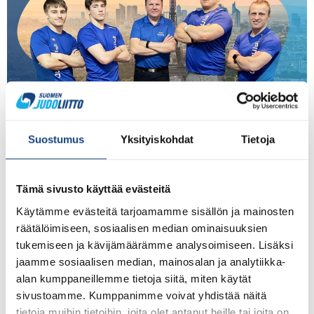
Legendaarisessa Pariisin Grand Slamissa ottelee
viikonloppuna kolme miesjudokaa. Valmennuksesta
vastaa Rok Draksic ja mukana matkalla on myös
Suostumus
Yksityiskohdat
Tietoja
Judoliiton puheenjohtaja Esa Niemi. Pariisin Grand Slam
on korkeimman tason judokilpailu ennen arvokilpailuja.
Viime vuonna 50 vuotta täyttäneessä kilpailussa
Tämä sivusto käyttää evästeitä
kohtaavat maailman kovimmat judokat. Ottelijoita on
Käytämme evästeitä tarjoamamme sisällön ja mainosten
yhteensä noin 300 kilpailjaa 52 eri maasta.
räätälöimiseen, sosiaalisen median ominaisuuksien
Suomalaisjudokat ovat kovassa seurassa ja valmiita […]
tukemiseen ja kävijämäärämme analysoimiseen. Lisäksi
jaamme sosiaalisen median, mainosalan ja analytiikka-
Emilia Kanerva ja Martti
alan kumppaneillemme tietoja siitä, miten käytät
Puumalainen kilpailevat Abu
sivustoamme. Kumppanimme voivat yhdistää näitä
tietoja muihin tietoihin, joita olet antanut heille tai joita on