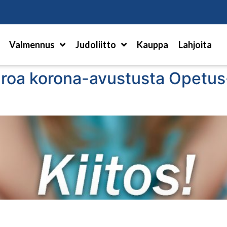
Hae
Valmennus
Judoliitto
Kauppa
Lahjoita
uroa korona-avustusta Opetus-