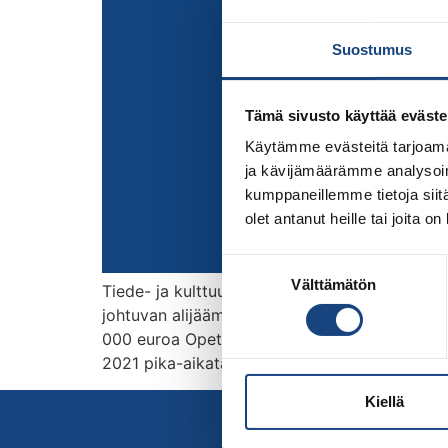
Suostumus
Tämä sivusto käyttää eväste
Käytämme evästeitä tarjoama
ja kävijämäärämme analysoim
kumppaneillemme tietoja siitä
olet antanut heille tai joita o
Suostumuksen
Välttämätön
valinta
Tiede- ja kulttuuriministeri Antti Kurvinen o
johtuvan alijäämän kattamiseen. Avustus on 
000 euroa Opetus- ja kulttuuriministeriön k
2021 pika-aikataululla (hakuaika 3.9.-30.9.) ha
Kiellä