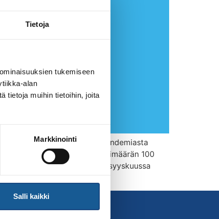
Tietoja
 ominaisuuksien tukemiseen
tiikka-alan
ietoja muihin tietoihin, joita
Markkinointi
en Suomen Judoliitolle koronapandemiasta
en Judoliitto on saanut maksimimäärän 100
ämän kattamiseen. Kyseessä on syyskuussa
untajärjestöjen, liikunnan […]
Salli kaikki