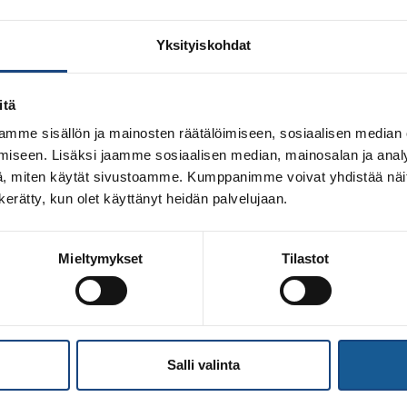
Yksityiskohdat
itä
mme sisällön ja mainosten räätälöimiseen, sosiaalisen median
iseen. Lisäksi jaamme sosiaalisen median, mainosalan ja analy
, miten käytät sivustoamme. Kumppanimme voivat yhdistää näitä t
n kerätty, kun olet käyttänyt heidän palvelujaan.
Mieltymykset
Tilastot
n myöntänyt Opetus- ja kulttuuriministeriön erityisavustuks
tarkoitettu järjestön palvelutoiminnan turvaamiseen. Suom
orona-avustusta pandemian aiheuttaman taloudellisen alijä
ettu erityisavustus, mikä oli suunnattu valtakunnallisten liik
Salli valinta