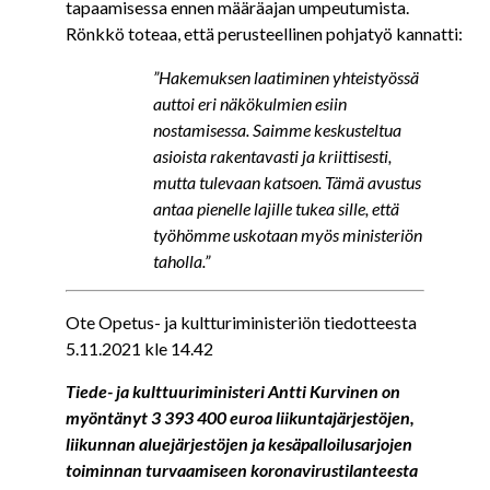
tapaamisessa ennen määräajan umpeutumista.
Rönkkö toteaa, että perusteellinen pohjatyö kannatti:
”Hakemuksen laatiminen yhteistyössä
auttoi eri näkökulmien esiin
nostamisessa. Saimme keskusteltua
asioista rakentavasti ja kriittisesti,
mutta tulevaan katsoen. Tämä avustus
antaa pienelle lajille tukea sille, että
työhömme uskotaan myös ministeriön
taholla.”
Ote Opetus- ja kultturiministeriön tiedotteesta
5.11.2021
kle
14.42
Tiede- ja kulttuuriministeri Antti Kurvinen on
myöntänyt 3 393 400 euroa liikuntajärjestöjen,
liikunnan aluejärjestöjen ja kesäpalloilusarjojen
toiminnan turvaamiseen koronavirustilanteesta