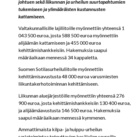
johtuen sekä liikunnan ja urheilun suurtapahtumien
tukemiseen ja ylimääräisten kustannusten
kattamiseen.
Valtakunnallisille lajiliitoille myönnettiin yhteensä 1
043 500 euroa, josta 588 500 euroa myönnettiin
alijäämän kattamiseen ja 455 000 euroa
kehittämishankkeisiin. Hakemuksia saapui
määräaikaan mennessä 34 kappaletta.
Suomen Sotilasurheiluliitolle myönnettiin
kehittämisavustusta 48 000 euroa varusmiesten
liikuntakerhotoiminnan kehittämiseen.
Liikunnan aluejärjestöille myönnettiin yhteensä 276
900 euroa, josta kehittämishankkeisiin 130 400 euroa,
ja alijäämäavustusta 146 500 euroa. Hakemuksia
saapui määräaikaan mennessä kymmenen.
Ammattimaista kilpa- ja huippu-urheilun
sarjatoimintaa toteuttavien kesälajien seuroille