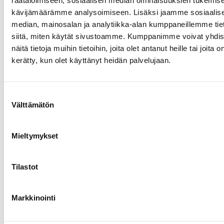
räätälöimiseen, sosiaalisen median ominaisuuksien tukemise
kävijämäärämme analysoimiseen. Lisäksi jaamme sosiaalis
median, mainosalan ja analytiikka-alan kumppaneillemme tie
siitä, miten käytät sivustoamme. Kumppanimme voivat yhdis
näitä tietoja muihin tietoihin, joita olet antanut heille tai joita o
kerätty, kun olet käyttänyt heidän palvelujaan.
Suostumuksen
Välttämätön
valinta
1.8.2026
Pentti Vauhkoselle harvinainen
huomionosoitus
Mieltymykset
Tilastot
Markkinointi