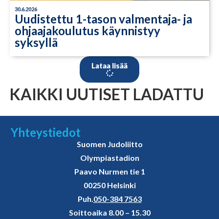
30.6.2026
Uudistettu 1-tason valmentaja- ja
ohjaajakoulutus käynnistyy
syksyllä
Lataa lisää
KAIKKI UUTISET LADATTU
Yhteystiedot
Suomen Judoliitto
Olympiastadion
Paavo Nurmen tie 1
00250 Helsinki
Puh.
050-384 7563
Soittoaika 8.00 – 15.30