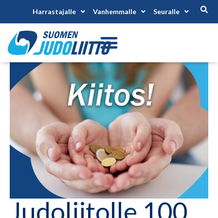
Harrastajalle
Vanhemmalle
Seuralle
Judoliitolle 100