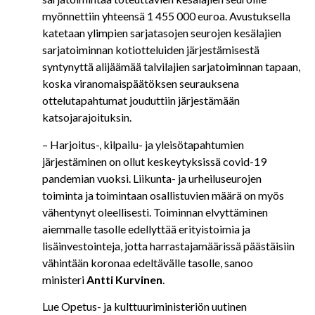
myönnettiin yhteensä 1 455 000 euroa. Avustuksella
katetaan ylimpien sarjatasojen seurojen kesälajien
sarjatoiminnan kotiotteluiden järjestämisestä
syntynyttä alijäämää talvilajien sarjatoiminnan tapaan,
koska viranomaispäätöksen seurauksena
ottelutapahtumat jouduttiin järjestämään
katsojarajoituksin.
– Harjoitus-, kilpailu- ja yleisötapahtumien
järjestäminen on ollut keskeytyksissä covid-19
pandemian vuoksi. Liikunta- ja urheiluseurojen
toiminta ja toimintaan osallistuvien määrä on myös
vähentynyt oleellisesti. Toiminnan elvyttäminen
aiemmalle tasolle edellyttää erityistoimia ja
lisäinvestointeja, jotta harrastajamäärissä päästäisiin
vähintään koronaa edeltävälle tasolle, sanoo
ministeri
Antti Kurvinen
.
Lue Opetus- ja kulttuuriministeriön uutinen