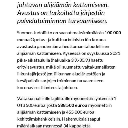
johtuvan alijäämän kattamiseen.
Avustus on tarkoitettu järjestön
palvelutoiminnan turvaamiseen.
Suomen Judoliitto on saanut maksimimäärän
100 000
euroa
Opetus- ja kulttuuriministeriön korona-
avustusta pandemian aiheuttaman taloudellisen
alijäämän kattamiseen. Kyseessä on syyskuussa 2021
pika-aikataululla (hakuaika 3.9.-30.9.) haettu
erityisavustus, mikä oli suunnattu valtakunnallisten
liikuntajärjestöjen, liikunnan aluejärjestöjen ja
kesäpalloilusarjojen toiminnan turvaamiseen
koronavirustilanteesta johtuen.
Valtakunnallisille lajiliitoille myönnettiin yhteensä 1
043 500 euroa, josta
588 500 euroa
myönnettiin
alijäämän kattamiseen ja 455 000 euroa
kehittämishankkeisiin. Hakemuksia saapui
määräaikaan mennessä 34 kappaletta.