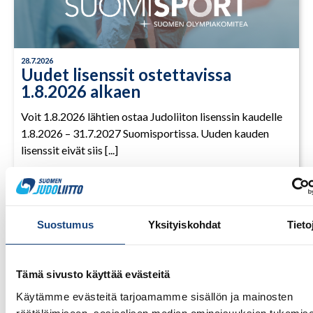
28.7.2026
Uudet lisenssit ostettavissa
1.8.2026 alkaen
Voit 1.8.2026 lähtien ostaa Judoliiton lisenssin kaudelle
1.8.2026 – 31.7.2027 Suomisportissa. Uuden kauden
lisenssit eivät siis [...]
LUE LISÄÄ
Suostumus
Yksityiskohdat
Tieto
Tämä sivusto käyttää evästeitä
Käytämme evästeitä tarjoamamme sisällön ja mainosten