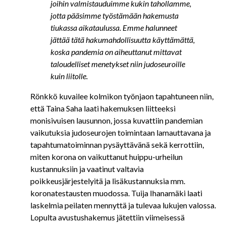
joihin valmistauduimme kukin tahollamme,
jotta pääsimme työstämään hakemusta
tiukassa aikataulussa. Emme halunneet
jättää tätä hakumahdollisuutta käyttämättä,
koska pandemia on aiheuttanut mittavat
taloudelliset menetykset niin judoseuroille
kuin liitolle.
Rönkkö kuvailee kolmikon työnjaon tapahtuneen niin,
että Taina Saha laati hakemuksen liitteeksi
monisivuisen lausunnon, jossa kuvattiin pandemian
vaikutuksia judoseurojen toimintaan lamauttavana ja
tapahtumatoiminnan pysäyttävänä sekä kerrottiin,
miten korona on vaikuttanut huippu-urheilun
kustannuksiin ja vaatinut valtavia
poikkeusjärjestelyitä ja lisäkustannuksia mm.
koronatestausten muodossa. Tuija Ihanamäki laati
laskelmia peilaten mennyttä ja tulevaa lukujen valossa.
Lopulta avustushakemus jätettiin viimeisessä