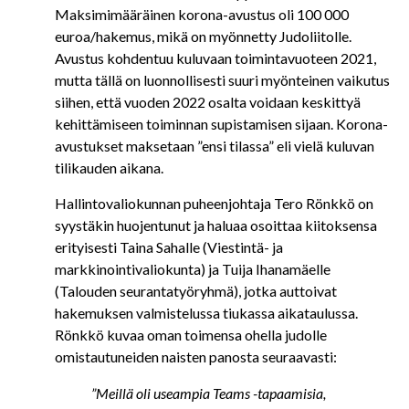
Maksimimääräinen korona-avustus oli 100 000
euroa/hakemus, mikä on myönnetty Judoliitolle.
Avustus kohdentuu kuluvaan toimintavuoteen 2021,
mutta tällä on luonnollisesti suuri myönteinen vaikutus
siihen, että vuoden 2022 osalta voidaan keskittyä
kehittämiseen toiminnan supistamisen sijaan. Korona-
avustukset maksetaan ”ensi tilassa” eli vielä kuluvan
tilikauden aikana.
Hallintovaliokunnan puheenjohtaja Tero Rönkkö on
syystäkin huojentunut ja haluaa osoittaa kiitoksensa
erityisesti Taina Sahalle (Viestintä- ja
markkinointivaliokunta) ja Tuija Ihanamäelle
(Talouden seurantatyöryhmä), jotka auttoivat
hakemuksen valmistelussa tiukassa aikataulussa.
Rönkkö kuvaa oman toimensa ohella judolle
omistautuneiden naisten panosta seuraavasti:
”Meillä oli useampia Teams -tapaamisia,