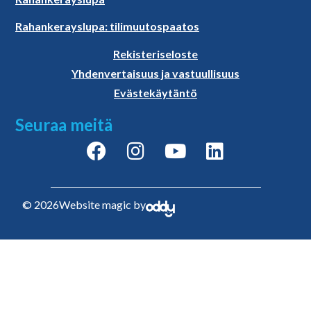
Rahankerayslupa: tilimuutospaatos
Rekisteriseloste
Yhdenvertaisuus ja vastuullisuus
Evästekäytäntö
Seuraa meitä
© 2026
Website magic by