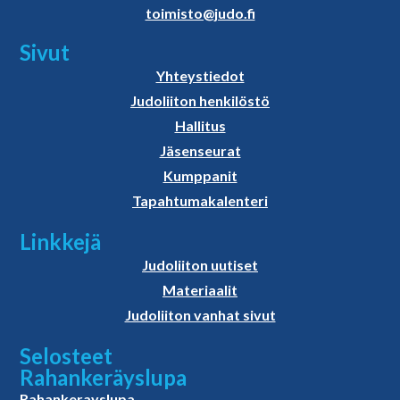
toimisto@judo.fi
Sivut
Yhteystiedot
Judoliiton henkilöstö
Hallitus
Jäsenseurat
Kumppanit
Tapahtumakalenteri
Linkkejä
Judoliiton uutiset
Materiaalit
Judoliiton vanhat sivut
Selosteet
Rahankeräyslupa
Rahankerayslupa