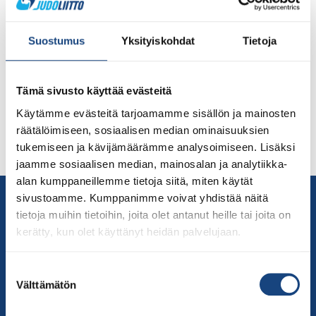
seuroille ke 20.10. klo 15-16 Ilmoittaudu webinaariin klo
13 mennessä, jotta saat linkin tapahtumaan.
Digitalisaatio muuttaa myös seuratoimintaa.
Suostumus
Yksityiskohdat
Tietoja
Digitietoisku antaa eväitä pohtia seuranne tulevaisuutta
ja mihin haasteisiin yhdistystoiminnan niin hyvän
hallinnon kuin digitalisaation näkökulmasta tulee
Tämä sivusto käyttää evästeitä
vastata. Yhtenä ratkaisuna seuratoiminnan digiloikan
Käytämme evästeitä tarjoamamme sisällön ja mainosten
ottamiseen on Suomisport Seurapalvelu. Kerromme
räätälöimiseen, sosiaalisen median ominaisuuksien
yleisellä tasolla, miten Suomisport Seurapalvelun avulla
tukemiseen ja kävijämäärämme analysoimiseen. Lisäksi
[…]
jaamme sosiaalisen median, mainosalan ja analytiikka-
alan kumppaneillemme tietoja siitä, miten käytät
Yhteystiedot
sivustoamme. Kumppanimme voivat yhdistää näitä
tietoja muihin tietoihin, joita olet antanut heille tai joita on
Suomen Judoliitto
kerätty, kun olet käyttänyt heidän palvelujaan.
Olympiastadion
Paavo Nurmen tie 1
Suostumuksen
00250 Helsinki
Välttämätön
valinta
Puh.
050-384 7563
Soittoaika 8.00 – 15.30