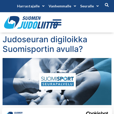
Harrastajalle
Vanhemmalle
Seuralle
Judoseuran digiloikka
Suomisportin avulla?
Olympiakomitea järjestää Suomisport -tiedotuksen