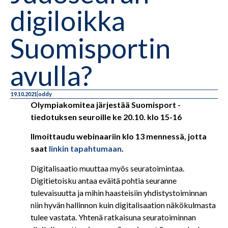
digiloikka
Suomisportin
avulla?
19.10.2021
oddy
Olympiakomitea järjestää Suomisport -
tiedotuksen seuroille ke 20.10. klo 15-16
Ilmoittaudu webinaariin klo 13 mennessä, jotta
saat
linkin tapahtumaan
.
Digitalisaatio muuttaa myös seuratoimintaa.
Digitietoisku antaa eväitä pohtia seuranne
tulevaisuutta ja mihin haasteisiin yhdistystoiminnan
niin hyvän hallinnon kuin digitalisaation näkökulmasta
tulee vastata. Yhtenä ratkaisuna seuratoiminnan