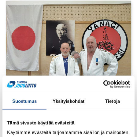
1.8.2026
Suostumus
Yksityiskohdat
Tietoja
Pentti Vauhkoselle harvinainen
huomionosoitus
Tämä sivusto käyttää evästeitä
Käytämme evästeitä tarjoamamme sisällön ja mainosten