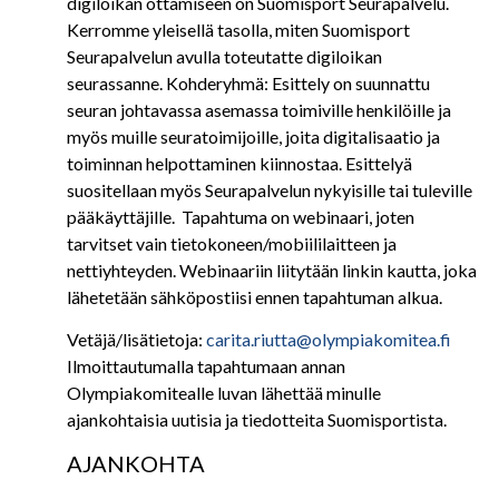
digiloikan ottamiseen on Suomisport Seurapalvelu.
Kerromme yleisellä tasolla, miten Suomisport
Seurapalvelun avulla toteutatte digiloikan
seurassanne. Kohderyhmä: Esittely on suunnattu
seuran johtavassa asemassa toimiville henkilöille ja
myös muille seuratoimijoille, joita digitalisaatio ja
toiminnan helpottaminen kiinnostaa. Esittelyä
suositellaan myös Seurapalvelun nykyisille tai tuleville
pääkäyttäjille. Tapahtuma on webinaari, joten
tarvitset vain tietokoneen/mobiililaitteen ja
nettiyhteyden. Webinaariin liitytään linkin kautta, joka
lähetetään sähköpostiisi ennen tapahtuman alkua.
Vetäjä/lisätietoja:
carita.riutta@olympiakomitea.fi
Ilmoittautumalla tapahtumaan annan
Olympiakomitealle luvan lähettää minulle
ajankohtaisia uutisia ja tiedotteita Suomisportista.
AJANKOHTA