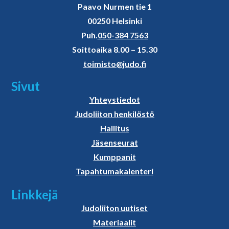
Paavo Nurmen tie 1
00250 Helsinki
Puh.
050-384 7563
Soittoaika 8.00 – 15.30
toimisto@judo.fi
Sivut
Yhteystiedot
Judoliiton henkilöstö
Hallitus
Jäsenseurat
Kumppanit
Tapahtumakalenteri
Linkkejä
Judoliiton uutiset
Materiaalit