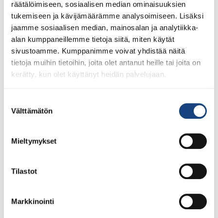
räätälöimiseen, sosiaalisen median ominaisuuksien
tukemiseen ja kävijämäärämme analysoimiseen. Lisäksi
jaamme sosiaalisen median, mainosalan ja analytiikka-
alan kumppaneillemme tietoja siitä, miten käytät
sivustoamme. Kumppanimme voivat yhdistää näitä
tietoja muihin tietoihin, joita olet antanut heille tai joita on
kerätty, kun olet käyttänyt heidän palvelujaan.
Suostumuksen
Välttämätön
valinta
Mieltymykset
23.7.2026
Tuomariraportti Swedish A-Judo/VI
Open 2026, 14.-17.5.2026,
Tilastot
Lindesberg, Ruotsi
Markkinointi