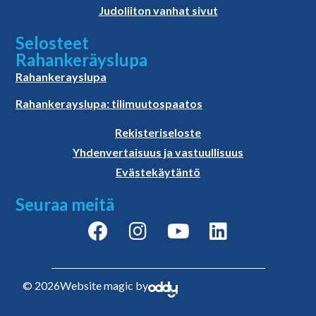
Judoliiton vanhat sivut
Selosteet
Rahankeräyslupa
Rahankerayslupa
Rahankerayslupa: tilimuutospaatos
Rekisteriseloste
Yhdenvertaisuus ja vastuullisuus
Evästekäytäntö
Seuraa meitä
© 2026
Website magic by