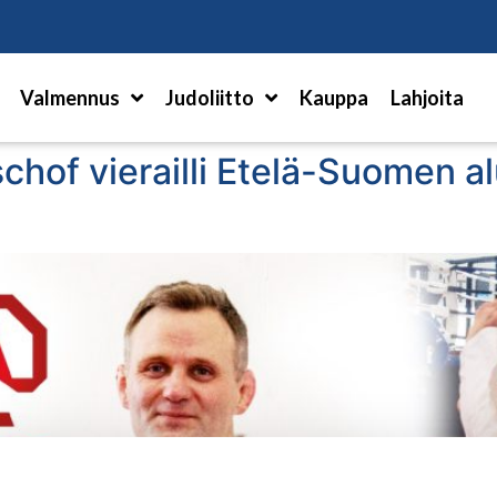
Hae
Valmennus
Judoliitto
Kauppa
Lahjoita
hof vierailli Etelä-Suomen alue