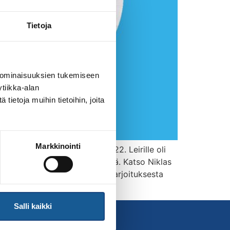
Tietoja
 ominaisuuksien tukemiseen
tiikka-alan
ietoja muihin tietoihin, joita
Markkinointi
estämänä lauantaina 12.3.2022. Leirille oli
 artikkeli Judolehdestä täältä. Katso Niklas
tiivis ja se koostui neljästä harjoituksesta
Salli kaikki