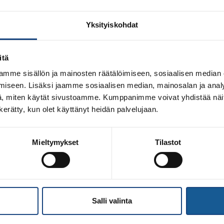
Yksityiskohdat
itä
mme sisällön ja mainosten räätälöimiseen, sosiaalisen median
iseen. Lisäksi jaamme sosiaalisen median, mainosalan ja analy
, miten käytät sivustoamme. Kumppanimme voivat yhdistää näitä t
n kerätty, kun olet käyttänyt heidän palvelujaan.
Mieltymykset
Tilastot
eleiri pidettiin Keravalla Ahjo Training Centerin (ATC) järj
aikuista. Lue Hector Chuaquin kirjoittama mukaansa tempaava
äivä tarjosi judoa eri kohderyhmille Leiripäivän ohjelma oli 
arjoitusten […]
Salli valinta