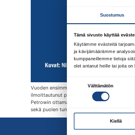
Suostumus
Tämä sivusto käyttää eväste
Käytämme evästeitä tarjoama
ja kävijämäärämme analysoim
kumppaneillemme tietoja siitä
olet antanut heille tai joita o
Suostumuksen
Välttämätön
valinta
Vuoden ensimmäinen Etelä-Suomen Judo ry:n alu
ilmoittautunut peräti 120 judokaa, joista 70 
Petrowin ottamat valokuvat alta. Tehokas leirip
sekä puolen tunnin valmentajakohtaamisesta h
Kiellä