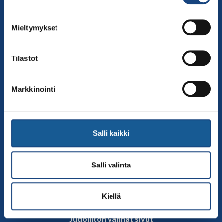
00250 Helsinki
Puh.
050-384 7563
Mieltymykset
Soittoaika 8.00 – 15.30
toimisto@judo.fi
Tilastot
Sivut
Yhteystiedot
Markkinointi
Judoliiton henkilöstö
Hallitus
Jäsenseurat
Salli kaikki
Kumppanit
Tapahtumakalenteri
Salli valinta
Linkkejä
Judoliiton uutiset
Kiellä
Materiaalit
Judoliiton vanhat sivut