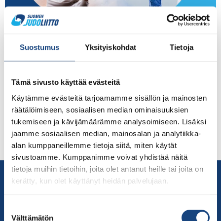
Judoliitto määrittelee Ukrainan sotatilanteesta johtuen
kotimaisiin tapahtumiin liittyvät toimintaohjeensa, jotka
Suostumus
Yksityiskohdat
Tietoja
noudattavat Olympiakomitean tekemää linjausta. –
”Judokisojen järjestäjiltä on tullut kyselyjä, kuinka
kotimaisissa kisoissa toimitaan mahdollisten venäläisten
Tämä sivusto käyttää evästeitä
ja valko-venäläisten osallistujien suhteen. Judoliitto
Käytämme evästeitä tarjoamamme sisällön ja mainosten
noudattaa Olympiakomitean linjausta, jossa todetaan,
räätälöimiseen, sosiaalisen median ominaisuuksien
että kansallisessa kilpailutoiminnassa Suomessa asuvat
tukemiseen ja kävijämäärämme analysoimiseen. Lisäksi
muiden maiden urheilijat edustavat itseään tai
jaamme sosiaalisen median, mainosalan ja analytiikka-
seuraansa, eivätkä maataan. Näin ollen ketään ei voi
alan kumppaneillemme tietoja siitä, miten käytät
sulkea […]
sivustoamme. Kumppanimme voivat yhdistää näitä
tietoja muihin tietoihin, joita olet antanut heille tai joita on
Yhteystiedot
kerätty, kun olet käyttänyt heidän palvelujaan.
Suomen Judoliitto
Olympiastadion
Suostumuksen
Paavo Nurmen tie 1
Välttämätön
valinta