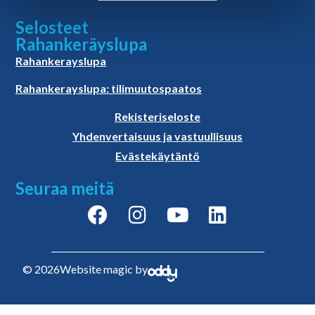
Selosteet
Rahankeräyslupa
Rahankerayslupa
Rahankerayslupa: tilimuutospaatos
Rekisteriseloste
Yhdenvertaisuus ja vastuullisuus
Evästekäytäntö
Seuraa meitä
© 2026
Website magic by