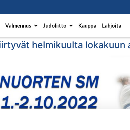
Hae
Valmennus
Judoliitto
Kauppa
Lahjoita
iirtyvät helmikuulta lokakuun