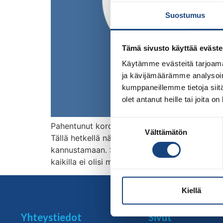
Suostumus
Tämä sivusto käyttää eväste
Käytämme evästeitä tarjoama
ja kävijämäärämme analysoim
kumppaneillemme tietoja siitä
olet antanut heille tai joita o
Suostumuksen
Pahentunut koronatilanne aiheuttaa yhä haastei
Välttämätön
valinta
Tällä hetkellä näyttää siltiä, että kilpailua ei
kannustamaan. SM-kilpailujen merkittävyyden v
kaikilla ei olisi mahdollisuutta osallistua tapa
Kiellä
Yhteystiedot
Sivut