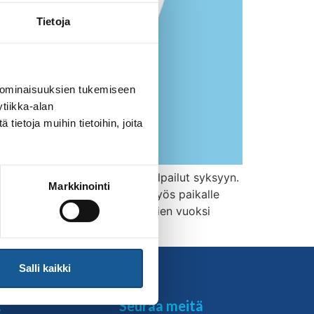
Tietoja
 ominaisuuksien tukemiseen
tiikka-alan
ietoja muihin tietoihin, joita
äättänyt siirtää nuorten SM-kilpailut syksyyn.
Markkinointi
 niin, että yleisö olisi saatu myös paikalle
teenien aiheuttamien poisjääntien vuoksi
Salli kaikki
t
Seuraa meitä