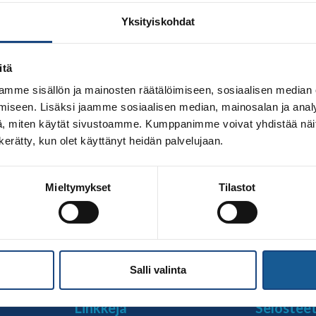
Yksityiskohdat
itä
mme sisällön ja mainosten räätälöimiseen, sosiaalisen median
iseen. Lisäksi jaamme sosiaalisen median, mainosalan ja analy
, miten käytät sivustoamme. Kumppanimme voivat yhdistää näitä t
n kerätty, kun olet käyttänyt heidän palvelujaan.
ta judokentällä ja tilannearvion perusteella järjestäjä on p
Mieltymykset
Tilastot
 olisi todennäköisesti pystytty järjestämään helmikuun lopussa
uoksi halutaan välttää tilannetta, jossa esimerkiksi karan
htumaan. Kilpailut järjestetään yhä […]
Salli valinta
Linkkejä
Selostee