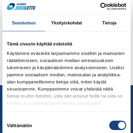
Judoka ja kersantti Martti Puumalainen Kaartin
Jääkärirykmentistä otteli sotilaiden MM-kilpailuissa
Ranskassa ja toi Suomelle MM-pronssia, miesten yli 100
Suostumus
Yksityiskohdat
Tietoja
kg:n painoluokassa! Mikkeliläislähtöinen judoka Martti
Puumalainen edustaa Helsingin Meido-kania ja
harjoittelee olympiavalmennuskeskus Urheassa
Tämä sivusto käyttää evästeitä
Judoliiton slovenialaisen päävalmentaja Rok Draksicin
Käytämme evästeitä tarjoamamme sisällön ja mainosten
johdolla. Katso Puumalaisen tuoreet kuulumiset videolta
räätälöimiseen, sosiaalisen median ominaisuuksien
Judoliiton Facebook-sivuilta täältä. Katso kilpailun
tukemiseen ja kävijämäärämme analysoimiseen. Lisäksi
tuloskaavio täältä. Kuvassa Puumalainen, Isoranta ja
jaamme sosiaalisen median, mainosalan ja analytiikka-
Lambacka avajaisparaatissa. […]
alan kumppaneillemme tietoja siitä, miten käytät
sivustoamme. Kumppanimme voivat yhdistää näitä
Yhteystiedot
tietoja muihin tietoihin, joita olet antanut heille tai joita on
Suomen Judoliitto
kerätty, kun olet käyttänyt heidän palvelujaan.
Olympiastadion
Paavo Nurmen tie 1
Suostumuksen
Välttämätön
valinta
00250 Helsinki