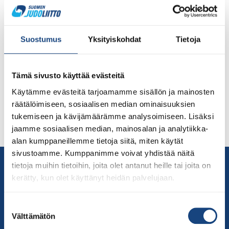
Judoliiton edustusryhmien varustetilauslomake on
auki sunnuntai-iltaan 6.3. saakka. Toimi siis nopeasti ja
tilaa itsellesi laadukkaat asukokonaisuudet, jotka
Suostumus
Yksityiskohdat
Tietoja
kestävät aikaa ja joilla voit edustaa kotimaatasi
kansainvälisissä tapahtumissa. Katso edustusasujen
tuotteet Judoliitto_edustusasut_2022 Edustusasut on
Tämä sivusto käyttää evästeitä
tarkoitettu kaikille urheilijoille, jotka osallistuvat EV-
Käytämme evästeitä tarjoamamme sisällön ja mainosten
leireille. Uusia tilauksia on tarkoitus tehdä vielä
räätälöimiseen, sosiaalisen median ominaisuuksien
muutaman kerran kevään aikana ja varusteita on
tukemiseen ja kävijämäärämme analysoimiseen. Lisäksi
jatkossa mahdollista hankkia kaikille halukkaille.
jaamme sosiaalisen median, mainosalan ja analytiikka-
Minimiasustevaatimus […]
alan kumppaneillemme tietoja siitä, miten käytät
sivustoamme. Kumppanimme voivat yhdistää näitä
Yhteystiedot
tietoja muihin tietoihin, joita olet antanut heille tai joita on
Suomen Judoliitto
kerätty, kun olet käyttänyt heidän palvelujaan.
Olympiastadion
Paavo Nurmen tie 1
Suostumuksen
Välttämätön
valinta
00250 Helsinki