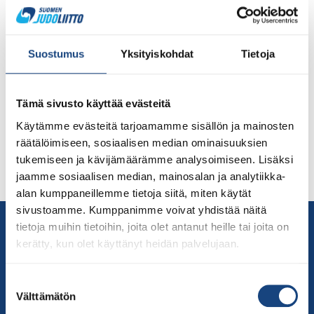
Turun Judoseura järjesti yhteistyössä Judoliiton kanssa
kansainvälisen judokilpailun 30.10. lauantaina Kupittaan
palloiluhallissa Turussa. Tapahtuma oli ensimmäinen
Suostumus
Yksityiskohdat
Tietoja
pandemia-ajan monikansallinen judokilpailu Suomessa,
mikä vaati järjestäjältä hyvää ennakosuunnittelua ja
mahdollisuuksia reagoida muuttuviin tilanteisiin.
Tämä sivusto käyttää evästeitä
Kilpailupäivän jälkeen sunnuntaina 31.10. järjestettiin
Käytämme evästeitä tarjoamamme sisällön ja mainosten
leiripäivä, jossa kahdet judoharjoitukset Judoliiton
räätälöimiseen, sosiaalisen median ominaisuuksien
slovenialaisen päävalmentaja Rok Draksicin johdolla.
tukemiseen ja kävijämäärämme analysoimiseen. Lisäksi
Mukaan leirille oli jäänyt kilpailutapahtuman jälkeen vielä
jaamme sosiaalisen median, mainosalan ja analytiikka-
yli 60 innokasta […]
alan kumppaneillemme tietoja siitä, miten käytät
sivustoamme. Kumppanimme voivat yhdistää näitä
Yhteystiedot
tietoja muihin tietoihin, joita olet antanut heille tai joita on
Suomen Judoliitto
kerätty, kun olet käyttänyt heidän palvelujaan.
Olympiastadion
Paavo Nurmen tie 1
Suostumuksen
Välttämätön
valinta
00250 Helsinki