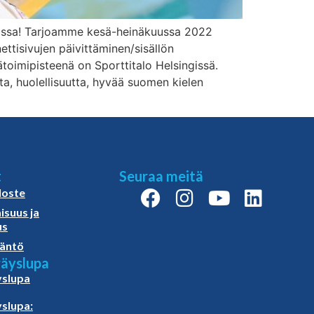
jassa! Tarjoamme kesä-heinäkuussa 2022
ettisivujen päivittäminen/sisällön
ätoimipisteenä on Sporttitalo Helsingissä.
ta, huolellisuutta, hyvää suomen kielen
t
Seuraa meitä
loste
isuus ja
us
äntö
äyslupa
slupa
slupa: