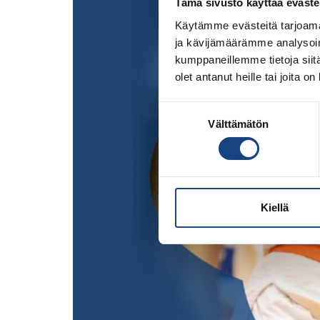
Tämä sivusto käyttää eväste
Käytämme evästeitä tarjoama
ja kävijämäärämme analysoim
kumppaneillemme tietoja siitä
olet antanut heille tai joita o
Suostumuksen
Välttämätön
valinta
Kiellä