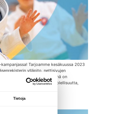
kiin-kampanjassa! Tarjoamme kesäkuussa 2023
enrekisterin ylläpito, nettisivujen
 Kesätyöntekijän päätoimipisteenä on
ivomme oma-aloitteisuutta, huolellisuutta,
lle
Tietoja