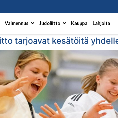
Hae
Valmennus
Judoliitto
Kauppa
Lahjoita
iitto tarjoavat kesätöitä yhdel