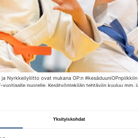
tto ja Nyrkkeilyliitto ovat mukana OP:n #kesäduuniOPnpiik
vuotiaalle nuorelle. Kesätyöntekijän tehtäviin kuuluu mm. jäs
istointi sekä varaston järjestely ja muut toimistotehtävät.
vittavissa joustavasti valitun henkilön kanssa. Hakijalta to
iitossa yhdelle 15-17-vuotiaa
Yksityiskohdat