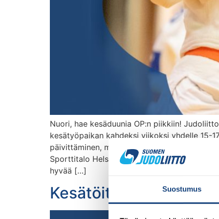
Nuori, hae kesäduunia OP:n piikkiin! Judolii
kesätyöpaikan kahdeksi viikoksi yhdelle 15-17-
päivittäminen, materiaalien postittaminen, ark
Sporttitalo Helsingissä. Työskentelyaika on so
hyvää […]
Kesätöitä Suomen Judol
Suostumus