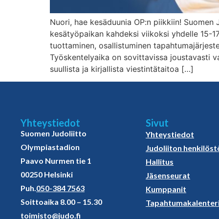
Nuori, hae kesäduunia OP:n piikkiin! Suome
kesätyöpaikan kahdeksi viikoksi yhdelle 15-17-
tuottaminen, osallistuminen tapahtumajärjeste
Työskentelyaika on sovittavissa joustavasti v
suullista ja kirjallista viestintätaitoa […]
Yhteystiedot
Sivut
Suomen Judoliitto
Yhteystiedot
Olympiastadion
Judoliiton henkilöst
Paavo Nurmen tie 1
Hallitus
00250 Helsinki
Jäsenseurat
Puh.
050-384 7563
Kumppanit
Soittoaika 8.00 – 15.30
Tapahtumakalenter
toimisto@judo.fi