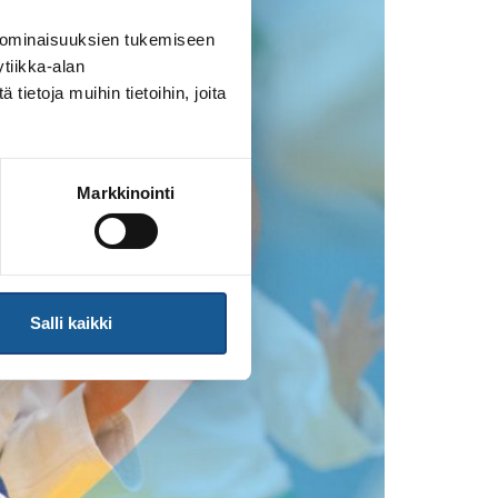
 ominaisuuksien tukemiseen
tiikka-alan
ietoja muihin tietoihin, joita
Markkinointi
Salli kaikki