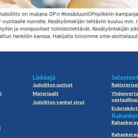
n Judoliitto on mukana OP:n #kesäduuniOPnpiikkiin-kampan
vuotiaalle nuorelle. Kesätyöntekijän tehtäviin kuuluu mm. n
lyihin ja monipuoliset toimistotehtävät. Kesätyöntekijän pä
alitun henkilön kanssa. Hakijalta toivomme oma-aloitteisuut
Linkkejä
Selostee
Judoliiton uutiset
Rekisterise
ö
Materiaalit
Yhdenverta
vastuullisu
Judoliiton vanhat sivut
Evästekäyt
Rahanker
Rahankeray
i
Rahankeray