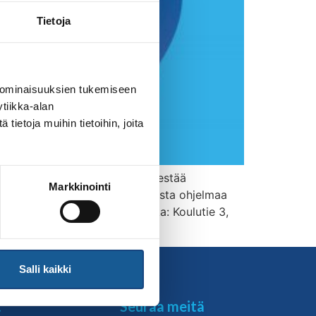
Tietoja
 ominaisuuksien tukemiseen
tiikka-alan
ietoja muihin tietoihin, joita
 koko maan. Joutsan Tarmo järjestää
Markkinointi
 lisäksi teemana on vappuaiheista ohjelmaa
ta ja Tuomas Rantanen. Paikka: Koulutie 3,
Salli kaikki
t
Seuraa meitä