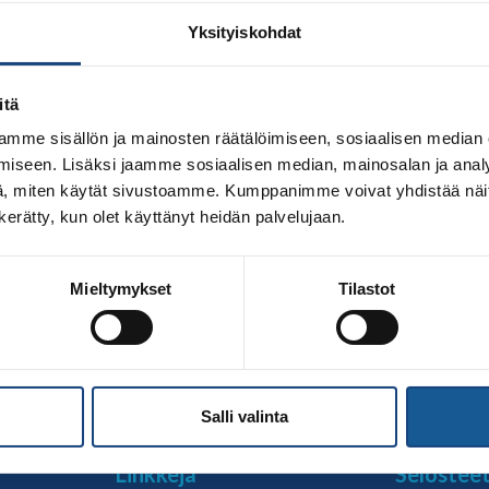
Yksityiskohdat
itä
mme sisällön ja mainosten räätälöimiseen, sosiaalisen median
iseen. Lisäksi jaamme sosiaalisen median, mainosalan ja analy
, miten käytät sivustoamme. Kumppanimme voivat yhdistää näitä t
n kerätty, kun olet käyttänyt heidän palvelujaan.
n Vappuleirille, joka on suunnattu U13-U18 nuorille kautta
Mieltymykset
Tilastot
koulun jumppasalissa U13-U18 -ikäisille judokoille. Judon
at valmentajat: Jasmine Aho, Ruslan Pinhasov, Manne Isoran
hjelma […]
Salli valinta
Linkkejä
Selostee