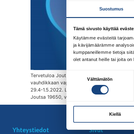
Suostumus
Tämä sivusto käyttää eväste
Käytämme evästeitä tarjoama
ja kävijämäärämme analysoim
kumppaneillemme tietoja siitä
olet antanut heille tai joita o
Suostumuksen
Tervetuloa Joutsan Tarmon järjestämälle judo
Välttämätön
valinta
vauhdikkaan vappuleirin paikkakunnan vanhan 
29.4-1.5.2022. Leirin valmennuksesta vastaav
Joutsa 19650, vanha yläasteen jumppasali. O
Kiellä
Yhteystiedot
Sivut