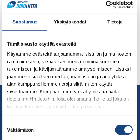
ovat voimassa 2022-2024 IJF on äskettäin julkaissut
videon ottelusääntöjen uudistuksista Pariisin
olympiakaudelle 2022-2024. Video on katsottavissa
Suostumus
Yksityiskohdat
Tietoja
mm. IJF:n sivujen kautta:
https://www.ijf.org/news/show/new-olympic-cycle-new-
judo-rules IJF:ltä odotetaan vielä tarkennuksia heti
Tämä sivusto käyttää evästeitä
tammikuun alussa pidettävien IJF -tuomarikokousten
Käytämme evästeitä tarjoamamme sisällön ja mainosten
tuloksena. Lue tästä artikkelissa tuomarikomission
räätälöimiseen, sosiaalisen median ominaisuuksien
laatima yhteenveto tämän hetken sääntömuutoksista
tukemiseen ja kävijämäärämme analysoimiseen. Lisäksi
suomeksi: Pystytekniikoiden jatkuvuus: Mikäli tekniikka
jaamme sosiaalisen median, mainosalan ja analytiikka-
jatkuu pysähtymättä, tulee […]
alan kumppaneillemme tietoja siitä, miten käytät
sivustoamme. Kumppanimme voivat yhdistää näitä
Yhteystiedot
tietoja muihin tietoihin, joita olet antanut heille tai joita on
Suomen Judoliitto
kerätty, kun olet käyttänyt heidän palvelujaan.
Olympiastadion
Paavo Nurmen tie 1
Suostumuksen
00250 Helsinki
Välttämätön
valinta
Puh.
050-384 7563