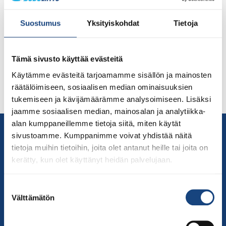
järjesti dan-kokeen Vantaan Rajatorpassa Jukaran
dojolla klo 11 alkaen. Lue Peter Mickelssonin kirjoittama
Suostumus
Yksityiskohdat
Tietoja
artikkeli alta. Uusia mustavöisiä ja vyöarvon korotuksia
Lauantaina 9.4.2022 Suomen Judoliiton vyökoekomissio
järjesti dan-kokeen Vantaan Rajatorpassa Jukaran
Tämä sivusto käyttää evästeitä
dojolla klo 11 alkaen. Dojolla käytännön järjestelyistä
Käytämme evästeitä tarjoamamme sisällön ja mainosten
vastasi Markku Ilvonen (2. dan), josta hänelle
räätälöimiseen, sosiaalisen median ominaisuuksien
erityiskiitokset. Markku oli keittänyt riittävästi kahvia
tukemiseen ja kävijämäärämme analysoimiseen. Lisäksi
[…]
jaamme sosiaalisen median, mainosalan ja analytiikka-
alan kumppaneillemme tietoja siitä, miten käytät
Yhteystiedot
sivustoamme. Kumppanimme voivat yhdistää näitä
Suomen Judoliitto
tietoja muihin tietoihin, joita olet antanut heille tai joita on
Olympiastadion
kerätty, kun olet käyttänyt heidän palvelujaan.
Paavo Nurmen tie 1
00250 Helsinki
Suostumuksen
Välttämätön
Puh.
050-384 7563
valinta
Soittoaika 8.00 – 15.30