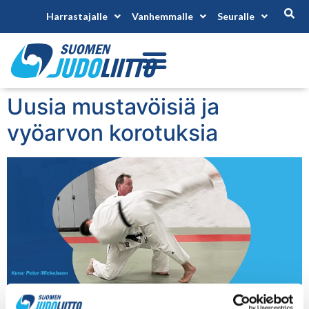
Harrastajalle
Vanhemmalle
Seuralle
Uusia mustavöisiä ja
vyöarvon korotuksia
Lauantaina 9.4.2022 Suomen Judoliiton vyökoekomissio