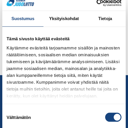
Valmennusvaliokunta on valinnut Bulgarian Sofiassa
29.4.-1.5. järjestettäviin aikuisten EM-kilpailuihin kaksi
Suostumus
Yksityiskohdat
Tietoja
urheilijaa seuraaviin sarjoihin: M-66 kg Luukas Saha
(Riihimäen Judoseura) M-81 kg Oskari Mäkinen
(Nummelan Judo) Molemmat urheilijat ovat
Tämä sivusto käyttää evästeitä
saavuttaneet IJF-turnauksessa kevään aikana
menestystä. Saha kamppaili Pariisin Grand Slam -
Käytämme evästeitä tarjoamamme sisällön ja mainosten
turnauksessa pronssiottelussa, sijoittuen sijalle 5. Oskari
räätälöimiseen, sosiaalisen median ominaisuuksien
Mäkinen puolestaan nappasi hopeaa Portugalin Grand
tukemiseen ja kävijämäärämme analysoimiseen. Lisäksi
Prix -turnauksessa. Saha ja Mäkinen […]
jaamme sosiaalisen median, mainosalan ja analytiikka-
alan kumppaneillemme tietoja siitä, miten käytät
sivustoamme. Kumppanimme voivat yhdistää näitä
Yhteystiedot
tietoja muihin tietoihin, joita olet antanut heille tai joita on
Suomen Judoliitto
kerätty, kun olet käyttänyt heidän palvelujaan.
Olympiastadion
Paavo Nurmen tie 1
Suostumuksen
00250 Helsinki
Välttämätön
valinta
Puh.
050-384 7563