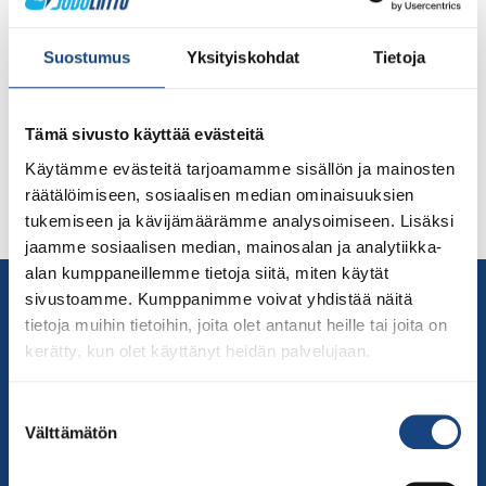
Rok Draksic valmentaa leirin Orimattilassa 6.– 7.11 .
Lauantai 6.11 – Sunnuntai 7.11 järjestetään Rok Draksicin
Suostumus
Yksityiskohdat
Tietoja
vetämä leiriviikonloppu Orimattilassa. Sagi Mukin leiri
siirtyy koronan aiheuttamien haasteiden takia, mutta jo
suunnitelti leiri pidetään lauantaista sunnuntaihin Rokin
Tämä sivusto käyttää evästeitä
johdolla. Suomen Judoliitto järjestää yhteistyössä
Käytämme evästeitä tarjoamamme sisällön ja mainosten
Orimattilan Judoseuran kanssa kaikille avoimen
räätälöimiseen, sosiaalisen median ominaisuuksien
maajoukkueiden syysleirin. Leiri on tarkoitettu
tukemiseen ja kävijämäärämme analysoimiseen. Lisäksi
edustusryhmien lisäksi kaikille ikäluokille U13, […]
jaamme sosiaalisen median, mainosalan ja analytiikka-
alan kumppaneillemme tietoja siitä, miten käytät
Yhteystiedot
sivustoamme. Kumppanimme voivat yhdistää näitä
Suomen Judoliitto
tietoja muihin tietoihin, joita olet antanut heille tai joita on
kerätty, kun olet käyttänyt heidän palvelujaan.
Olympiastadion
Paavo Nurmen tie 1
Suostumuksen
00250 Helsinki
Välttämätön
valinta
Puh.
050-384 7563
Soittoaika 8.00 – 15.30