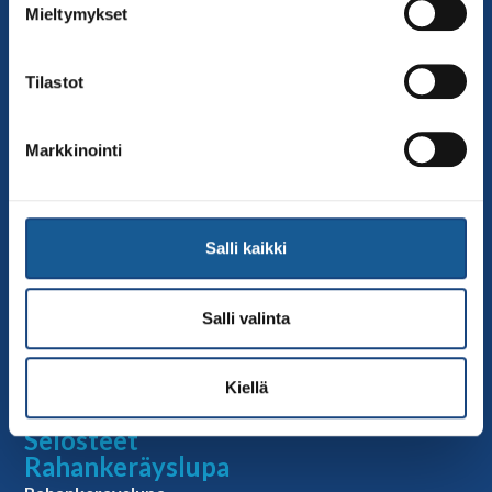
Mieltymykset
toimisto@judo.fi
Sivut
Tilastot
Yhteystiedot
Judoliiton henkilöstö
Markkinointi
Hallitus
Jäsenseurat
Kumppanit
Salli kaikki
Tapahtumakalenteri
Linkkejä
Salli valinta
Judoliiton uutiset
Materiaalit
Kiellä
Judoliiton vanhat sivut
Selosteet
Rahankeräyslupa