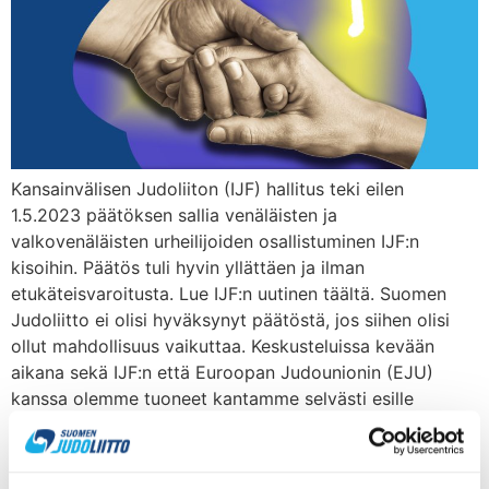
Kansainvälisen Judoliiton (IJF) hallitus teki eilen
1.5.2023 päätöksen sallia venäläisten ja
valkovenäläisten urheilijoiden osallistuminen IJF:n
kisoihin. Päätös tuli hyvin yllättäen ja ilman
etukäteisvaroitusta. Lue IJF:n uutinen täältä. Suomen
Judoliitto ei olisi hyväksynyt päätöstä, jos siihen olisi
ollut mahdollisuus vaikuttaa. Keskusteluissa kevään
aikana sekä IJF:n että Euroopan Judounionin (EJU)
kanssa olemme tuoneet kantamme selvästi esille
yhdessä […]
Suomen Judoliitto