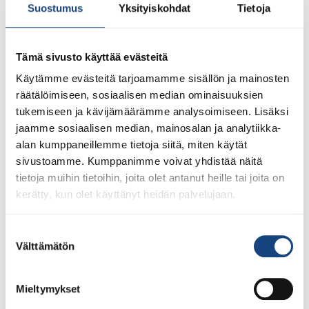
Suostumus
Yksityiskohdat
Tietoja
tuomitsee jyrkästi Venäjän
armeijan hyökkäyksen
Tämä sivusto käyttää evästeitä
Ukrainaan
Käytämme evästeitä tarjoamamme sisällön ja mainosten
räätälöimiseen, sosiaalisen median ominaisuuksien
tukemiseen ja kävijämäärämme analysoimiseen. Lisäksi
jaamme sosiaalisen median, mainosalan ja analytiikka-
alan kumppaneillemme tietoja siitä, miten käytät
sivustoamme. Kumppanimme voivat yhdistää näitä
tietoja muihin tietoihin, joita olet antanut heille tai joita on
kerätty, kun olet käyttänyt heidän palvelujaan.
Suostumuksen
Suomen Judoliitto tuomitsee jyrkästi Venäjän armeijan
Välttämätön
valinta
hyökkäyksen Ukrainaan Hyökkäys on äärimmäisen
vakava isku demokratiaa ja inhimillisyyden arvoja
vastaan. Judoliitto tukee yksiselitteisesti Ukrainaa ja
Mieltymykset
haluamme ilmaista vahvan tukemme kaikille