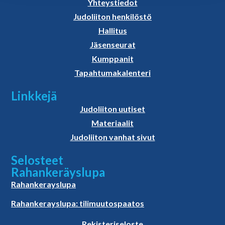
Yhteystiedot
Judoliiton henkilöstö
Hallitus
Jäsenseurat
Kumppanit
Tapahtumakalenteri
Linkkejä
Judoliiton uutiset
Materiaalit
Judoliiton vanhat sivut
Selosteet
Rahankeräyslupa
Rahankerayslupa
Rahankerayslupa: tilimuutospaatos
Rekisteriseloste